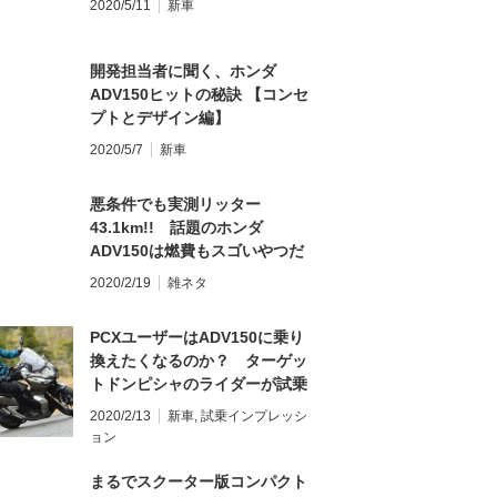
2020/5/11
新車
開発担当者に聞く、ホンダ
ADV150ヒットの秘訣 【コンセ
プトとデザイン編】
2020/5/7
新車
悪条件でも実測リッター
43.1km!! 話題のホンダ
ADV150は燃費もスゴいやつだ
った
2020/2/19
雑ネタ
PCXユーザーはADV150に乗り
換えたくなるのか？ ターゲッ
トドンピシャのライダーが試乗
して考えてみた
2020/2/13
新車
,
試乗インプレッシ
ョン
まるでスクーター版コンパクト