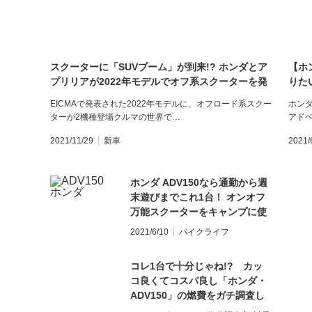
スクーターに「SUVブーム」が到来!? ホンダとア
【ホ
プリリアが2022年モデルでオフ系スクーターを発
りた
表
EICMAで発表された2022年モデルに、オフロード系スクー
ホンダ
ターが2機種登場クルマの世界で…
アド
2021/11/29
新車
2021/
ホンダ ADV150なら通勤から週
末遊びまでこれ1台！ オンオフ
万能スクーターをキャンプに使
ってみた
2021/6/10
バイクライフ
コレ1台で十分じゃね!? カッ
コ良くてコスパ良し「ホンダ・
ADV150」の燃費をガチ調査し
てみた!!【モーサイ燃費調査