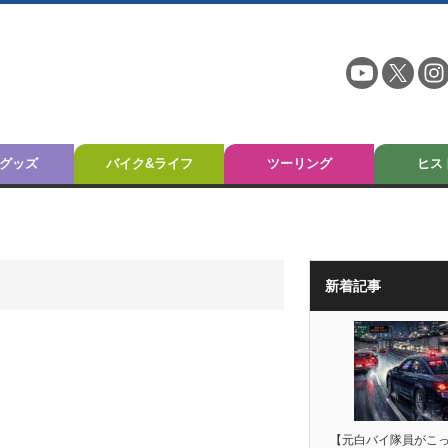
グッズ
バイク&ライフ
ツーリング
ヒス
新着記事
【元白バイ隊員がこ