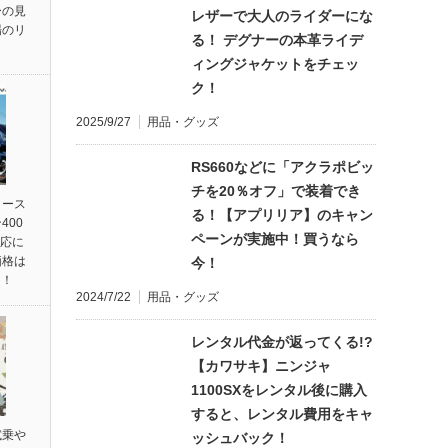
ーの見
レザーで大人のライダーにな
場のリ
る！ デグナーの本革ライデ
ィングジャケットをチェッ
ク！
2025/9/27
用品・グッズ
RS660などに「アクラポビッ
チを20％オフ」で装着でき
リース
る！【アプリリア】のキャン
400
ペーンが実施中！買うなら
対応に
価格は
今！
円！
2024/7/22
用品・グッズ
レンタル代金が返ってくる!?
【カワサキ】ニンジャ
1100SXをレンタル後に購入
すると、レンタル費用をキャ
試乗や
ッシュバック！