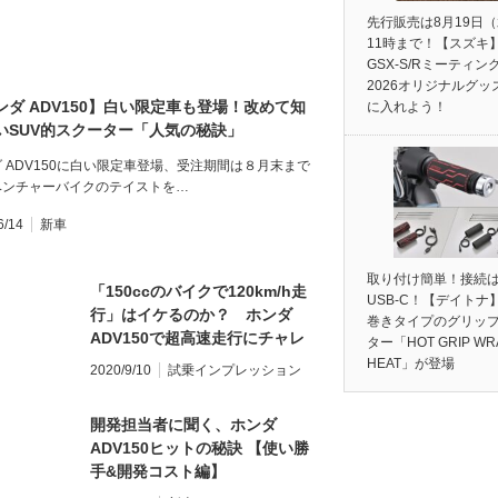
先行販売は8月19日
11時まで！【スズキ
GSX-S/Rミーティン
2026オリジナルグッ
ンダ ADV150】白い限定車も登場！改めて知
に入れよう！
いSUV的スクーター「人気の秘訣」
 ADV150に白い限定車登場、受注期間は８月末まで
ベンチャーバイクのテイストを…
6/14
新車
取り付け簡単！接続
「150ccのバイクで120km/h走
USB-C！【デイトナ
行」はイケるのか？ ホンダ
巻きタイプのグリッ
ADV150で超高速走行にチャレ
ター「HOT GRIP WR
ンジ！
HEAT」が登場
2020/9/10
試乗インプレッション
開発担当者に聞く、ホンダ
ADV150ヒットの秘訣 【使い勝
手&開発コスト編】