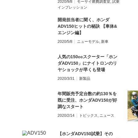
2020/9/8
モーサイ燃費調査室
,
試乗
室】
インプレッション
開発担当者に聞く、ホンダ
ADV150ヒットの秘訣 【車体&
エンジン編】
2020/5/8
ニューモデル
,
新車
人気の150ccスクーター「ホン
ダADV150」にナイトロンのリ
ヤショックが早くも登場
2020/3/31
新製品
年間販売予定台数の約130％を
既に受注、ホンダADV150が好
調なスタート
2020/2/14
トピックス
,
ニュース
【ホンダADV150試乗】その