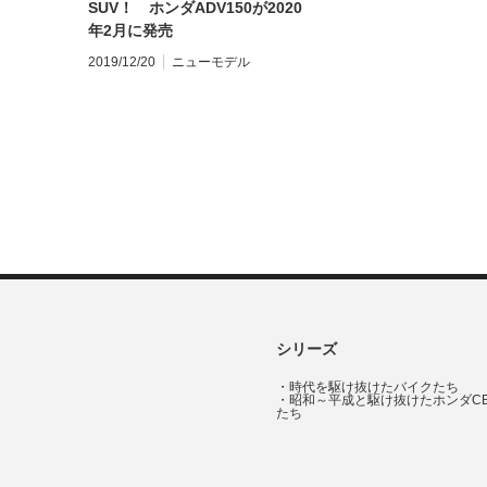
SUV！ ホンダADV150が2020
年2月に発売
2019/12/20
ニューモデル
シリーズ
・
時代を駆け抜けたバイクたち
・
昭和～平成と駆け抜けたホンダC
たち