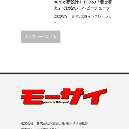
90％が新設計！ PCXの「着せ替
え」ではない、ヘビーデューテ
ィー・スクーター
2020/2/9
新車
,
試乗インプレッショ
ン
トップページに戻る
運営会社：株式会社八重洲出版 モーサイ編集部