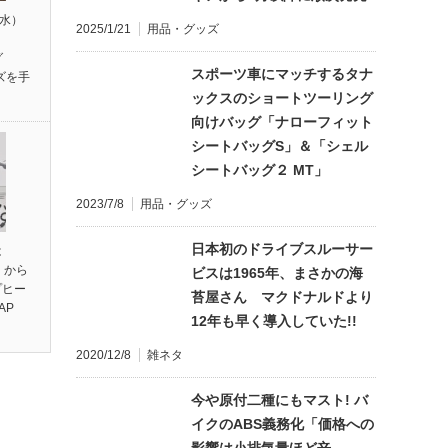
（水）
2025/1/21
用品・グッズ
】
グ
スポーツ車にマッチするタナ
ズを手
ックスのショートツーリング
向けバッグ「ナローフィット
シートバッグS」＆「シェル
シートバッグ２ MT」
2023/7/8
用品・グッズ
日本初のドライブスルーサー
は
】から
ビスは1965年、まさかの海
プヒー
苔屋さん マクドナルドより
AP
12年も早く導入していた!!
2020/12/8
雑ネタ
今や原付二種にもマスト! バ
イクのABS義務化「価格への