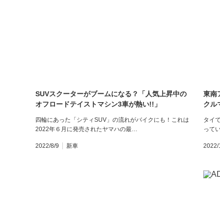
SUVスクーターがブームになる？「人気上昇中の
東南
オフロードテイストマシン3車が熱い!!」
クル
を日
四輪にあった「シティSUV」の流れがバイクにも！これは
タイで
2022年６月に発売されたヤマハの最…
って
2022/8/9
新車
2022/