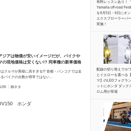
有料レッスンあり！「
Yamaha off-road Fest
を9月5日・6日にオ
エクスプローラーパ
実施！
アジアは物価が安いイメージだが、バイクや
マの現地価格は安くない!? 同車種の新車価格
本とタイで比べてみた
配線の切り替えでホ
はクルマが異様に高すぎる!? 首都・バンコクでは走
とイエローを選べる
いるバイクの台数が尋常ではない…
マ】のLEDフォグラ
ットにホンダ ダック
1/26
雑ネタ
ロム用が登場