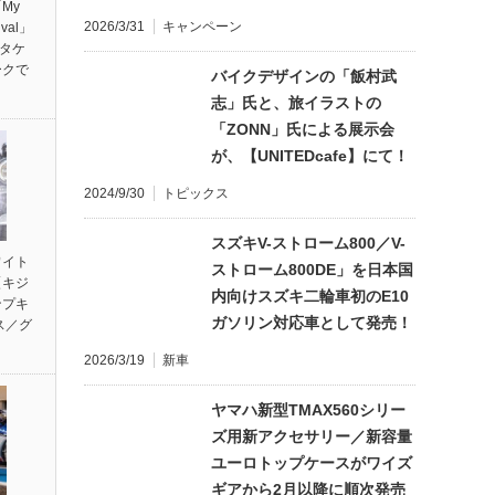
My
2026/3/31
キャンペーン
ival」
ンタケ
ークで
バイクデザインの「飯村武
志」氏と、旅イラストの
「ZONN」氏による展示会
が、【UNITEDcafe】にて！
2024/9/30
トピックス
スズキV-ストローム800／V-
ワイト
ストローム800DE」を日本国
【キジ
内向けスズキ二輪車初のE10
ンプキ
ガソリン対応車として発売！
ス／グ
2026/3/19
新車
ヤマハ新型TMAX560シリー
ズ用新アクセサリー／新容量
ユーロトップケースがワイズ
ギアから2月以降に順次発売