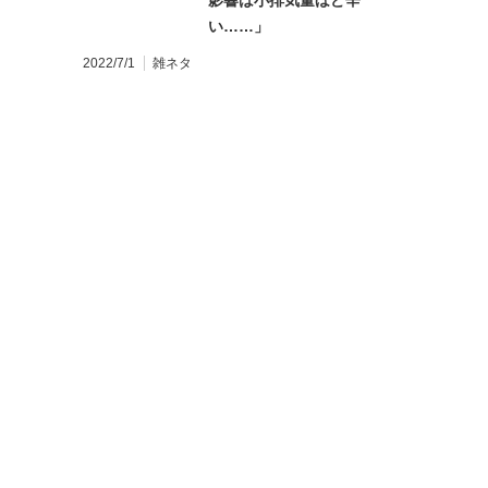
影響は小排気量ほど辛
い……」
2022/7/1
雑ネタ