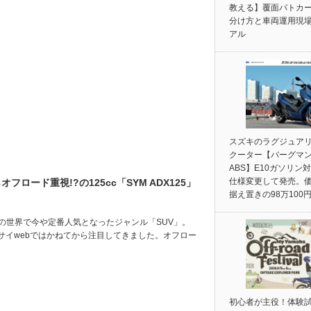
教える】覆面パトカ
分け方と車両運用現
アル
スズキのラグジュア
クーター【バーグマン
ABS】E10ガソリン
仕様変更して発売。
ード重視!?の125cc「SYM ADX125」
据え置きの98万100
の世界で今や定番人気となったジャンル「SUV」。
サイwebではかねてから注目してきました。オフロー
初心者が主役！体験