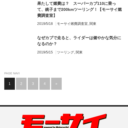
果たして燃費は？ スーパーカブ110に乗っ
て、銚子まで200kmツーリング！【モーサイ燃
費調査室】
2019/5/18
モーサイ燃費調査室
,
関東
なぜカブで走ると、ライダーは健やかな気分に
なるのか？
2019/5/15
ツーリング
,
関東
PAGE NAVI
1
2
3
4
»