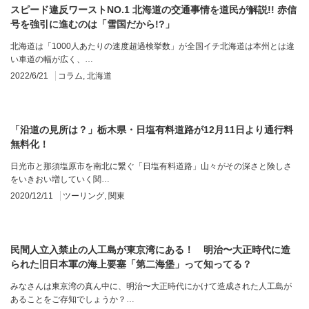
スピード違反ワーストNO.1 北海道の交通事情を道民が解説!! 赤信
号を強引に進むのは「雪国だから!?」
北海道は「1000人あたりの速度超過検挙数」が全国イチ北海道は本州とは違
い車道の幅が広く、…
2022/6/21
コラム
,
北海道
「沿道の見所は？」栃木県・日塩有料道路が12月11日より通行料
無料化！
日光市と那須塩原市を南北に繋ぐ「日塩有料道路」山々がその深さと険しさ
をいきおい増していく関…
2020/12/11
ツーリング
,
関東
民間人立入禁止の人工島が東京湾にある！ 明治〜大正時代に造
られた旧日本軍の海上要塞「第二海堡」って知ってる？
みなさんは東京湾の真ん中に、明治〜大正時代にかけて造成された人工島が
あることをご存知でしょうか？…