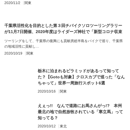
2020/11/2
関東
千葉県活性化を目的とした第３回チバイクソロツーリングラリー
が11月7日開催、2020年度はライダーズ神社で「新型コロナ収束
祈願」も
ツーリングをして、千葉県の復興にも貢献房総半島をバイクで巡り、千葉県
の地域活性に貢献し…
2020/10/19
関東
栃木に泊まれるピラミッドがあるって知って
た？【Gotoも対象】クロスカブで巡った「なん
ちゃって」世界一周旅行スポット6選
2020/10/16
関東
えぇっ!! なんで道路にお馬さんがっ!? 本州
最北の地で自然放牧されている「寒立馬」って
知ってる？
2020/10/12
東北