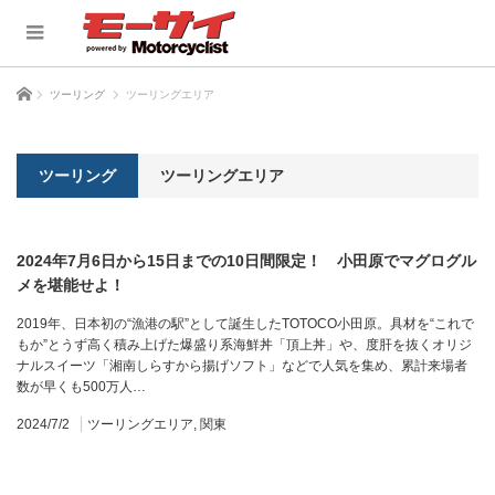
ホーム
ツーリング
ツーリングエリア
ツーリング
ツーリングエリア
2024年7月6日から15日までの10日間限定！ 小田原でマグログル
メを堪能せよ！
2019年、日本初の“漁港の駅”として誕生したTOTOCO小田原。具材を“これで
もか”とうず高く積み上げた爆盛り系海鮮丼「頂上丼」や、度肝を抜くオリジ
ナルスイーツ「湘南しらすから揚げソフト」などで人気を集め、累計来場者
数が早くも500万人…
2024/7/2
ツーリングエリア
,
関東