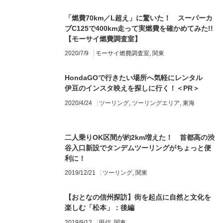
「燃費70km／L超え」に驚いた！ スーパーカ
ブC125で400km走って実燃費を確かめてみた!!
【モーサイ燃費調査室】
2020/7/9
モーサイ燃費調査室
,
関東
HondaGOで行きたい場所へ気軽にレンタル
伊豆のインスタ映えを探しに行く！＜PR＞
2020/4/24
ツーリング
,
ツーリングエリア
,
東海
二人乗りOK区間が約2km増えた！ 首都高の渋
谷入口新設でタンデムツーリングがちょっと便
利に！
2019/12/21
ツーリング
,
関東
【おとなの信州探訪】街を起点に自然と文化を
楽しむ「松本」：後編
2019/9/12
甲信
,
関東