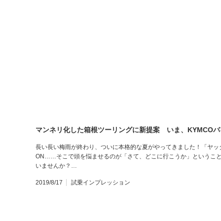
マンネリ化した箱根ツーリングに新提案 いま、KYMCOバ
長い長い梅雨が終わり、ついに本格的な夏がやってきました！「ヤッ
ON……そこで頭を悩ませるのが「さて、どこに行こうか」というこ
いませんか？…
2019/8/17
試乗インプレッション