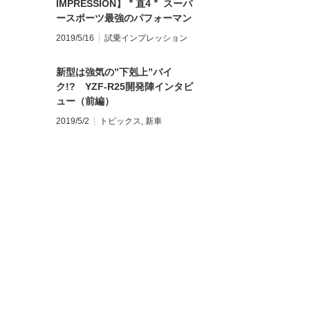
IMPRESSION】＂直4＂ スーパ
ースポーツ最強のパフォーマン
スを目指して S1000RR M
2019/5/16
試乗インプレッション
PACKAGE
新型は強気の”下剋上”バイ
ク!? YZF-R25開発陣インタビ
ュー（前編）
2019/5/2
トピックス
,
新車