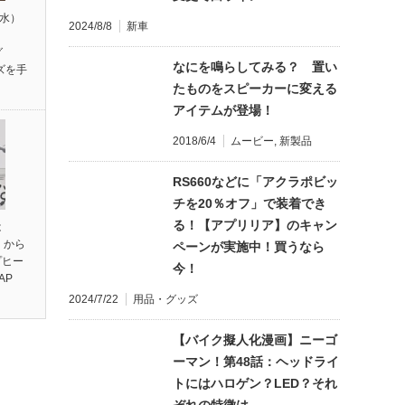
（水）
2024/8/8
新車
】
グ
なにを鳴らしてみる？ 置い
ズを手
たものをスピーカーに変える
アイテムが登場！
2018/6/4
ムービー
,
新製品
RS660などに「アクラポビッ
チを20％オフ」で装着でき
る！【アプリリア】のキャン
は
】から
ペーンが実施中！買うなら
プヒー
今！
AP
2024/7/22
用品・グッズ
【バイク擬人化漫画】ニーゴ
ーマン！第48話：ヘッドライ
トにはハロゲン？LED？それ