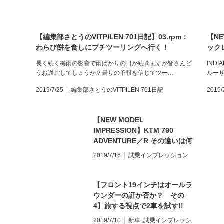
【編集部さとうのVITPILEN 701日記】03.rpm：
【NE
わらび餅を食しにプチツーリングへ行く！
ック
FTR1
長く続く梅雨の影響で雨ばかりの日が続きますが皆さんど
INDI
うお過ごしでしょうか？曇りの予報を信じてツー…
ルー
2019/7/25
編集部さとうのVITPILEN 701日記
2019/
【NEW MODEL
IMPRESSION】KTM 790
ADVENTURE／R その違いは何
か？
2019/7/16
試乗インプレッション
【フロント19インチはオールラ
ウンダーの証か否か？ その
4】旅する視点で2車を試す!!
HONDA 400X vs BMW
2019/7/10
新車
,
試乗インプレッシ