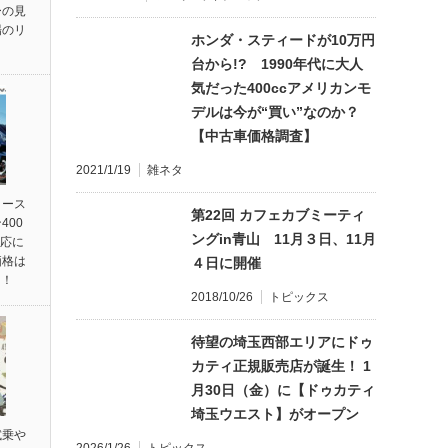
ーの見
場のリ
ホンダ・スティードが10万円
台から!? 1990年代に大人
気だった400ccアメリカンモ
デルは今が“買い”なのか？
【中古車価格調査】
2021/1/19
雑ネタ
リース
第22回 カフェカブミーティ
400
ングin青山 11月３日、11月
対応に
価格は
４日に開催
円！
2018/10/26
トピックス
待望の埼玉西部エリアにドゥ
カティ正規販売店が誕生！ 1
月30日（金）に【ドゥカティ
埼玉ウエスト】がオープン
試乗や