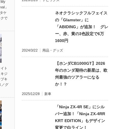
2026/1/26
トピックス
My
ival」
ンタケ
ネオクラシックフルフェイス
ークで
の「Glamster」に
「ABIDING」が追加！ グレ
ー、赤、黄の3色設定で6万
1600円
2024/3/22
用品・グッズ
【ホンダCB1000GT】2026
ワイト
年のホンダ期待の新星は、欧
【キジ
州最強のツアラーになる
ンプキ
か！？
ス／グ
2025/12/28
新車
「Ninja ZX-4R SE」にシル
バー追加！「Ninja ZX-4RR
KRT EDITION」もデザイン
変更で白ライン！