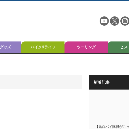
グッズ
バイク&ライフ
ツーリング
ヒス
新着記事
【元白バイ隊員がこ