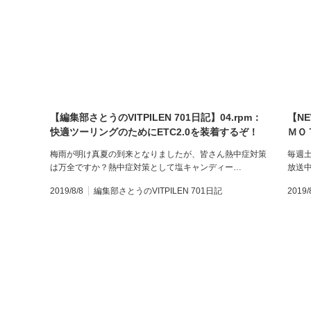
【編集部さとうのVITPILEN 701日記】04.rpm：
【N
快適ツーリングのためにETC2.0を装着するぞ！
ＭＯ
ルの
梅雨が明け真夏の到来となりましたが、皆さん熱中症対策
毎週土
は万全ですか？熱中症対策として塩キャンディー…
放送中
2019/8/8
編集部さとうのVITPILEN 701日記
2019/