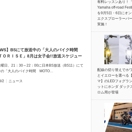
有料レッスンあり！「
Yamaha off-road Fest
を9月5日・6日にオ
エクスプローラーパ
実施！
EWS】BSにて放送中の「大人のバイク時間
ＴＯＲＩＳＥ」8月は女子会!!放送スケジュー
ご案内
曜日、21：30～22：00に日本BS放送（BS11）にて
配線の切り替えでホ
の「大人のバイク時間 MOTO…
とイエローを選べる
8/2
ニュース
マ】のLEDフォグラ
ットにホンダ ダック
ロム用が登場