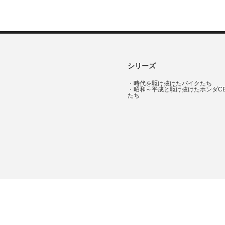
シリーズ
・
時代を駆け抜けたバイクたち
・
昭和～平成と駆け抜けたホンダC
たち