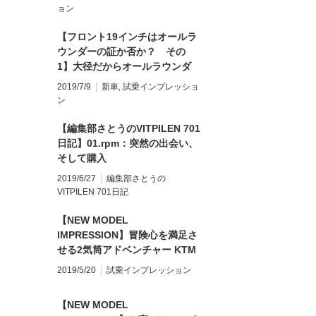
ョン
【フロント19インチはオールラ
ウンダーの証か否か？ その
1】大径だからオールラウンダ
ーなのか？
2019/7/9
新車
,
試乗インプレッショ
ン
【編集部さとうのVITPILEN 701
日記】01.rpm：突然の出会い、
そして購入
2019/6/27
編集部さとうの
VITPILEN 701日記
【NEW MODEL
IMPRESSION】冒険心を満足さ
せる2気筒アドベンチャー KTM
790 ADVENTURE/R
2019/5/20
試乗インプレッション
【NEW MODEL