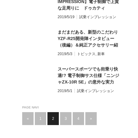
IMPRESSION】電子制御で上質
な足周りに ドゥカティ
DUCATI ムルティストラーダ
2019/5/19
試乗インプレッション
950S
まだまだある、新型のこだわり
YZF-R25開発陣インタビュー
（後編）＆純正アクセサリー紹
介！
2019/5/3
トピックス
,
新車
スーパースポーツでも街乗り快
適!? 電子制御サス仕様「ニンジ
ャZX-10R SE」の意外な実力
2019/5/1
試乗インプレッション
PAGE NAVI
«
1
2
3
4
»