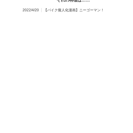
ぞれの特徴は……
2022/4/20
【バイク擬人化漫画】ニーゴーマン！