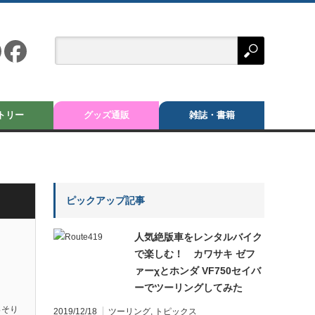
トリー
グッズ通販
雑誌・書籍
ピックアップ記事
人気絶版車をレンタルバイク
で楽しむ！ カワサキ ゼフ
ァーχとホンダ VF750セイバ
ーでツーリングしてみた
っそり
2019/12/18
ツーリング
,
トピックス