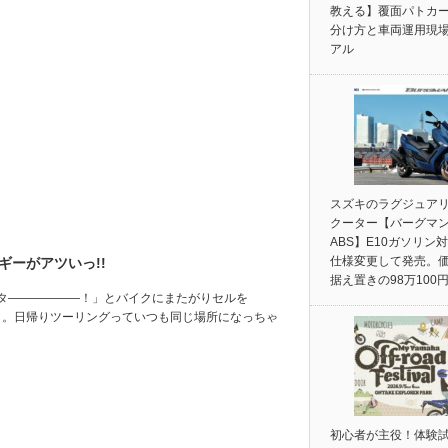
教える】覆面パトカ
分け方と車両運用現
アル
スズキのラグジュア
クーター【バーグマン
ABS】E10ガソリン
仕様変更して発売。
ギーがアツいっ!!
据え置きの98万100
タ――――――！」とバイクにまたがりセルを
と。日帰りツーリングっていつも同じ場所になっちゃ
初心者が主役！体験