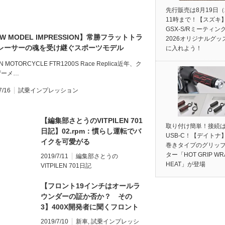
先行販売は8月19日
11時まで！【スズキ
GSX-S/Rミーティン
W MODEL IMPRESSION】常勝フラットトラ
2026オリジナルグッ
レーサーの魂を受け継ぐスポーツモデル
に入れよう！
200S Race Replica
AN MOTORCYCLE FTR1200S Race Replica近年、ク
ザーメ…
7/16
試乗インプレッション
【編集部さとうのVITPILEN 701
取り付け簡単！接続
日記】02.rpm：慣らし運転でバ
USB-C！【デイトナ
イクを可愛がる
巻きタイプのグリッ
ター「HOT GRIP WR
2019/7/11
編集部さとうの
HEAT」が登場
VITPILEN 701日記
【フロント19インチはオールラ
ウンダーの証か否か？ その
3】400X開発者に聞くフロント
19インチ化のポイント
2019/7/10
新車
,
試乗インプレッシ