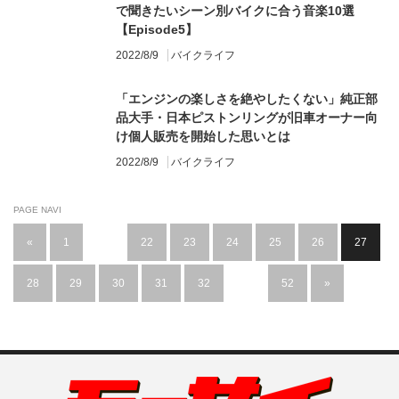
で聞きたいシーン別バイクに合う音楽10選
【Episode5】
2022/8/9
バイクライフ
「エンジンの楽しさを絶やしたくない」純正部
品大手・日本ピストンリングが旧車オーナー向
け個人販売を開始した思いとは
2022/8/9
バイクライフ
PAGE NAVI
«
1
…
22
23
24
25
26
27
28
29
30
31
32
…
52
»