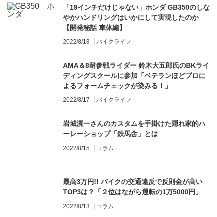
「19インチだけじゃない」ホンダ GB350のしな
やかハンドリングはいかにして実現したのか
【開発秘話 車体編】
2022/8/18
バイクライフ
AMA＆8耐参戦ライダー 鈴木大五郎氏のBKライ
ディングスクールに参加「ベテランほどプロに
よるフォームチェックが染みる！」
2022/8/17
バイクライフ
岩城滉一さんのカスタムを手掛けた隠れ家的ハ
ーレーショップ「鉄馬舎」とは
2022/8/15
コラム
最高3万円!! バイクの交通違反で反則金が高い
TOP3は？「２位はながら運転の1万5000円」
2022/8/13
コラム