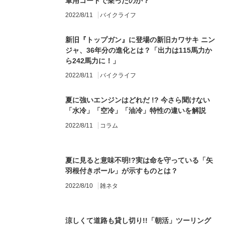
軍用コートで乗ったのか？
2022/8/11
バイクライフ
新旧『トップガン』に登場の新旧カワサキ ニン
ジャ、36年分の進化とは？「出力は115馬力か
ら242馬力に！」
2022/8/11
バイクライフ
夏に強いエンジンはどれだ !? 今さら聞けない
「水冷」「空冷」「油冷」特性の違いを解説
2022/8/11
コラム
夏に見ると意味不明!?実は命を守っている「矢
羽根付きポール」が示すものとは？
2022/8/10
雑ネタ
涼しくて道路も貸し切り!!「朝活」ツーリング