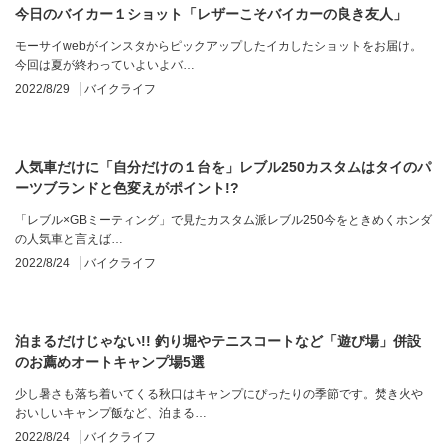
今日のバイカー１ショット「レザーこそバイカーの良き友人」
モーサイwebがインスタからピックアップしたイカしたショットをお届け。
今回は夏が終わっていよいよバ…
2022/8/29
バイクライフ
人気車だけに「自分だけの１台を」レブル250カスタムはタイのパ
ーツブランドと色変えがポイント!?
「レブル×GBミーティング」で見たカスタム派レブル250今をときめくホンダ
の人気車と言えば…
2022/8/24
バイクライフ
泊まるだけじゃない!! 釣り堀やテニスコートなど「遊び場」併設
のお薦めオートキャンプ場5選
少し暑さも落ち着いてくる秋口はキャンプにぴったりの季節です。焚き火や
おいしいキャンプ飯など、泊まる…
2022/8/24
バイクライフ