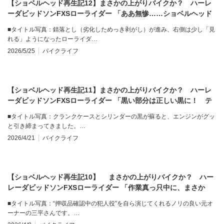
【ショベルヘッド再生記12】まさかの上がりバイクか？ ハーレ
ーダビッドソンFXSローライダー 「ああ無惨……ショベルヘッド
部の美化はやっぱり手強い！」
■タイトル写真：錆落とし（劣化しためっき剥がし）が進み、右側は少し「見
れる」ようになったローライダ…
2026/5/25
バイクライフ
【ショベルヘッド再生記11】まさかの上がりバイクか？ ハーレ
ーダビッドソンFXSローライダー 「黒い部分は正しい黒に！ テ
カリを抑える補修塗装も実験」
■タイトル写真：クランクケースとシリンダーの黒が蘇ると、エンジンがグッ
と引き締まってきました。…
2026/4/21
バイクライフ
【ショベルヘッド再生記10】 まさかの上がりバイクか？ ハー
レーダビッドソンFXSローライダー 「作業真っ只中に、まさか
の“押収品”到着す」
■タイトル写真：“押収品確認中の犯人役”を自ら演じてくれるノリの良い元オ
ーナーの三平さんです。…