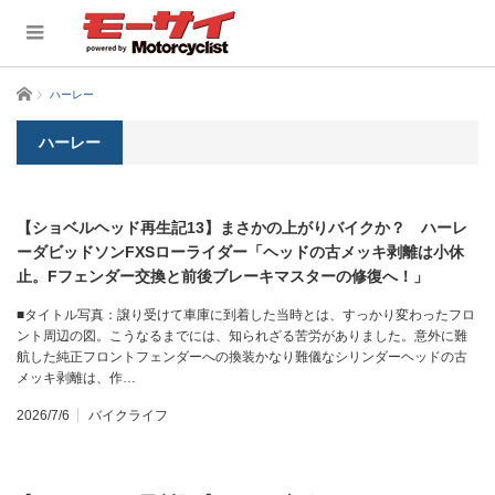
ホーム
ハーレー
ハーレー
【ショベルヘッド再生記13】まさかの上がりバイクか？ ハーレ
ーダビッドソンFXSローライダー「ヘッドの古メッキ剥離は小休
止。Fフェンダー交換と前後ブレーキマスターの修復へ！」
■タイトル写真：譲り受けて車庫に到着した当時とは、すっかり変わったフロ
ント周辺の図。こうなるまでには、知られざる苦労がありました。意外に難
航した純正フロントフェンダーへの換装かなり難儀なシリンダーヘッドの古
メッキ剥離は、作…
2026/7/6
バイクライフ