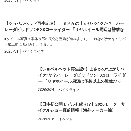
2026/4/8
バイクライフ
【ショベルヘッド再生記９】 まさかの上がりバイクか？ ハー
レーダビッドソンFXSローライダー 「リヤホイール周辺は難敵な
のだ。バナナキャリパーとの格闘」（後編）
■タイトル写真：車体後部の美化と整備が進みました。これはバナナキャリパ
ー加工前に仮組みした全景。…
2026/4/1
バイクライフ
【ショベルヘッド再生記8】まさかの“上がりバ
イク”か？ハーレーダビッドソンFXSローライダ
ー 「リヤホイール周辺は予想以上の難敵だっ
た。リヤホイール＆キャリパー等の分解と再
2026/3/24
バイクライフ
生」（前編）
【日本初公開モデルも続々!?】2026モーターサ
イクルショー直前情報【海外メーカー編】
2026/3/16
イベント