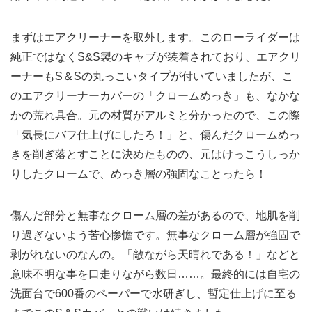
まずはエアクリーナーを取外します。このローライダーは
純正ではなくS&S製のキャブが装着されており、エアクリ
ーナーもS＆Sの丸っこいタイプが付いていましたが、こ
のエアクリーナーカバーの「クロームめっき」も、なかな
かの荒れ具合。元の材質がアルミと分かったので、この際
「気長にバフ仕上げにしたろ！」と、傷んだクロームめっ
きを削ぎ落とすことに決めたものの、元はけっこうしっか
りしたクロームで、めっき層の強固なことったら！
傷んだ部分と無事なクローム層の差があるので、地肌を削
り過ぎないよう苦心惨憺です。無事なクローム層が強固で
剥がれないのなんの。「敵ながら天晴れである！」などと
意味不明な事を口走りながら数日……。最終的には自宅の
洗面台で600番のペーパーで水研ぎし、暫定仕上げに至る