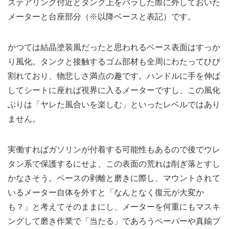
ステアリング付近とタンク上をバラした際に外しておいた
メーターと台座部分（※以降ベースと表記）です。
かつては結晶塗装風だったと思われるベース表面はすっか
り風化。タンクと接触するゴム部材も全周にわたってひび
割れており、物悲しさ満点の趣です。ハンドルに手を伸ば
してシートに座れば視界に入るメーターですし、この風化
ぶりは「ヤレた風合いを楽しむ」といったレベルではあり
ません。
実働すればガソリンが付着する可能性もあるので後でウレ
タン系で保護するにせよ、この表面の荒れは削ぎ落とすし
かなさそう。ベースの剥離と磨きに際し、マウントされて
いるメーター自体を外すと「なんとなく復元が大変か
も？」と考えてそのままにし、メーターを何重にもマスキ
ングして磨き作業で「当たる」であろうペーパーや真鍮ブ