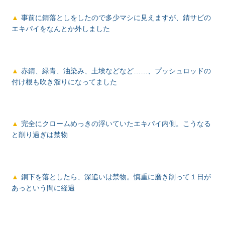
事前に錆落としをしたので多少マシに見えますが、錆サビの
エキパイをなんとか外しました
赤錆、緑青、油染み、土埃などなど……、プッシュロッドの
付け根も吹き溜りになってました
完全にクロームめっきの浮いていたエキパイ内側。こうなる
と削り過ぎは禁物
銅下を落としたら、深追いは禁物。慎重に磨き削って１日が
あっという間に経過