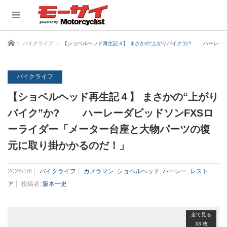
ホーム
バイクライフ
【ショベルヘッド再生記４】 まさかの“上がりバイク”か? ハーレー
バイクライフ
【ショベルヘッド再生記４】 まさかの“上がり
バイク”か? ハーレーダビッドソンFXSロ
ーライダー「メーター台座と大物パーツの復
元に取り掛かかるのだ！」
2026/1/6
バイクライフ
カメラマン
,
ショベルヘッド
,
ハーレー
,
レスト
ア
投稿者:
阪本一史
全て見る
33 枚