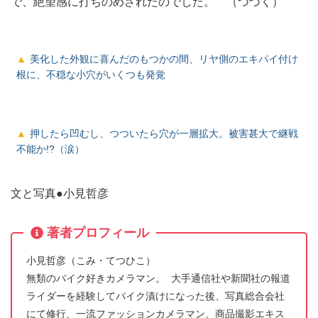
で、絶望感に打ちのめされたのでした。 （つづく）
美化した外観に喜んだのもつかの間、リヤ側のエキパイ付け
根に、不穏な小穴がいくつも発覚
押したら凹むし、つついたら穴が一層拡大。被害甚大で継戦
不能か!?（涙）
文と写真●小見哲彦
著者プロフィール
小見哲彦（こみ・てつひこ）
無類のバイク好きカメラマン。 大手通信社や新聞社の報道
ライダーを経験してバイク漬けになった後、写真総合会社
にて修行、一流ファッションカメラマン、商品撮影エキス