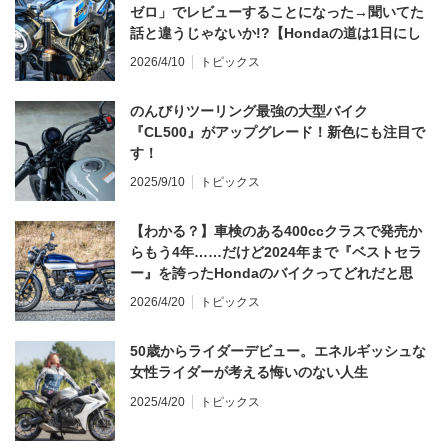
ゼロ」でレビューすることになった→聞いてた
話と違うじゃないか!?【Hondaの道は1日にし
てならず／CB1000F ①第一印象 編】
2026/4/10
トピックス
のんびりツーリング最強の大型バイク
『CL500』がアップグレード！新色にも注目で
す！
2025/9/10
トピックス
【わかる？】車検のある400ccクラスで発売か
らもう4年……だけど2024年まで『ベストセラ
ー』を誇ったHondaのバイクってどれだと思
う？
2026/4/20
トピックス
50歳からライダーデビュー。エネルギッシュな
女性ライダーが考える悔いのない人生
2025/4/20
トピックス