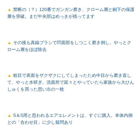
禁断の（？）120番でガンガン磨き、クローム層と銅下の保護
層を突破。まだ中央部はめっきが残ってます
その後も真鍮ブラシで凹面部をしつこく磨き倒し、やっとク
ローム層をほぼ除去
粗目で表面をザクザクにしてしまったため中目から磨き直し
て、やっと水研ぎ。洗面所で延々とやっていたら家族から大ひん
しゅくを買った思い出の一枚
S＆S用と思われるエアエレメントは、すぐに購入。本体内側
との「合わせ目」に少し疑問あり