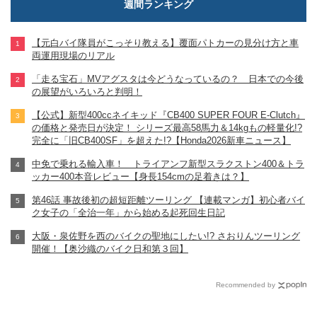
週間ランキング
【元白バイ隊員がこっそり教える】覆面パトカーの見分け方と車
両運用現場のリアル
「走る宝石」MVアグスタは今どうなっているの？ 日本での今後
の展望がいろいろと判明！
【公式】新型400ccネイキッド『CB400 SUPER FOUR E-Clutch』
の価格と発売日が決定！ シリーズ最高58馬力＆14kgもの軽量化!?
完全に「旧CB400SF」を超えた!?【Honda2026新車ニュース】
中免で乗れる輸入車！ トライアンフ新型スラクストン400＆トラ
ッカー400本音レビュー【身長154cmの足着きは？】
第46話 事故後初の超短距離ツーリング 【連載マンガ】初心者バイ
ク女子の「全治一年」から始める起死回生日記
大阪・泉佐野を西のバイクの聖地にしたい!? さおりんツーリング
開催！【奥沙織のバイク日和第３回】
Recommended by