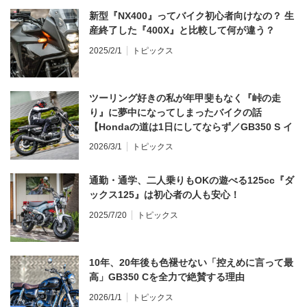
新型『NX400』ってバイク初心者向けなの？ 生
産終了した『400X』と比較して何が違う？
2025/2/1
トピックス
ツーリング好きの私が年甲斐もなく『峠の走
り』に夢中になってしまったバイクの話
【Hondaの道は1日にしてならず／GB350 S イ
ンプレ・レビュー 前編】
2026/3/1
トピックス
通勤・通学、二人乗りもOKの遊べる125cc『ダ
ックス125』は初心者の人も安心！
2025/7/20
トピックス
10年、20年後も色褪せない「控えめに言って最
高」GB350 Cを全力で絶賛する理由
2026/1/1
トピックス