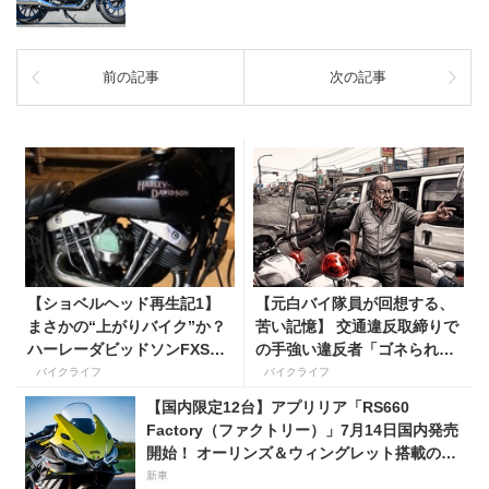
前の記事
次の記事
【ショベルヘッド再生記1】
【元白バイ隊員が回想する、
まさかの“上がりバイク”か？
苦い記憶】 交通違反取締りで
ハーレーダビッドソンFXSロ
の手強い違反者「ゴネられス
ーライダー
トーリー」
バイクライフ
バイクライフ
【国内限定12台】アプリリア「RS660
Factory（ファクトリー）」7月14日国内発売
開始！ オーリンズ＆ウィングレット搭載の上
級仕様は価格198万円！
新車