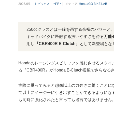
2026/6/1
トピックス
<PR>
メディア:
HondaGO BIKE LAB
250ccクラスとは一線を画する余裕のパワー
キッドバイクに匹敵する扱いやすさを誇る
万能4
用し
『CBR400R E-Clutch』
として新登場とな
Hondaのレーシングスピリッツを感じさせるスタイ
る『CBR400R』がHonda E-Clutch搭載でさ
実際に乗ってみると想像以上の力強さに驚くことになるの
で以上にイージーに引き出すことができるようになるんで
も同時に強化されたと言っても過言ではありません