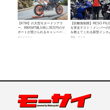
【KTM】の大型モタードツアラ
【距離無制限】RESO PILOT PRO
ー、890SMT購入時に35万円のサ
を実走テスト！メンバーの
ポートが受けられるキャンペーン
を教えてくれる新型インカ
を実施中！
っちゃ便利な３つの理由【
キャンペーン
用品・グッズ
き】