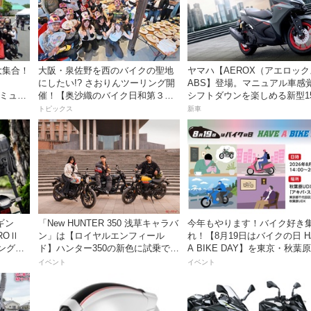
大集合！
大阪・泉佐野を西のバイクの聖地
ヤマハ【AEROX（アエロッ
にしたい!? さおりんツーリング開
ABS】登場。マニュアル車感
秩父ミュー
催！【奥沙織のバイク日和第３
シフトダウンを楽しめる新型15
回】
スポーツスクーター8月31日
トピックス
新車
価格48万1800円
ビギン
「New HUNTER 350 浅草キャラバ
今年もやります！バイク好き
ROⅡ
ン」は【ロイヤルエンフィール
れ！【8月19日はバイクの日 H
ングに
ド】ハンター350の新色に試乗でき
A BIKE DAY】を東京・秋葉
グ〜
るチャンス！
催！
イベント
イベント