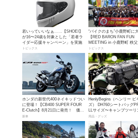
若いっていいなぁ……【SHOEI】
“バイクのまち”小鹿野町に
が16〜24歳を対象とした「若者ラ
【RED BARON FAN FUN
イダー応援キャンペーン」を実施
MEETING in 小鹿野町 
ズパーク】
トピックス
トピックス
ホンダの新世代400ネイキッドつい
HenlyBegins（ヘンリー 
に登場！【CB400 SUPER FOUR
ズ） DH760シートバッグP
E-Clutch】8月21日に発売！ 価格
LLサイズ〜キャンプツーリ
99万8800円
も安心の大容量ツアーバッ
新車
用品・グッズ