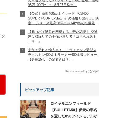
の車名を冠した650ツインモデルが登場。価格
98万100円〜で、8月27日発売！
【公式】新型400ccネイキッド『CB400
SUPER FOUR E-Clutch』の価格と発売日が決
定！ シリーズ最高58馬力＆14kgもの軽量化!?
完全に「旧CB400SF」を超えた!?
【元白バイ隊員が回想する、苦い記憶】 交通
【Honda2026新車ニュース】
メタ
違反取締りでの手強い違反者「ゴネられスト
ーリー」
中免で乗れる輸入車！ トライアンフ新型ス
ラクストン400＆トラッカー400本音レビュー
【身長154cmの足着きは？】
Recommended by
ピックアップ記事
ロイヤルエンフィールド
【BULLET650】伝統の車名
を冠した650ツインモデルが