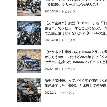
『GB350』シリーズはどれが人気？
2026/5/10
トピックス
【え？空冷？】新型『CB1000F』を「予
識ゼロ」でレビューすることになった→
てた話と違うじゃないか!?【Hondaの道
日にしてならず／CB1000F ①第一印象 
2026/4/10
トピックス
【わかる？】車検のある400ccクラスで
からもう4年……だけど2024年まで『ベ
セラー』を誇ったHondaのバイクってど
と思う？
2026/4/20
トピックス
新型『NX400』ってバイク初心者向けな
生産終了した『400X』と比較して何が違
2025/2/1
トピックス