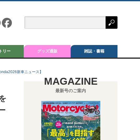
トリー
グッズ通販
雑誌・書籍
onda2026新車ニュース】
MAGAZINE
最新号のご案内
hを
ー