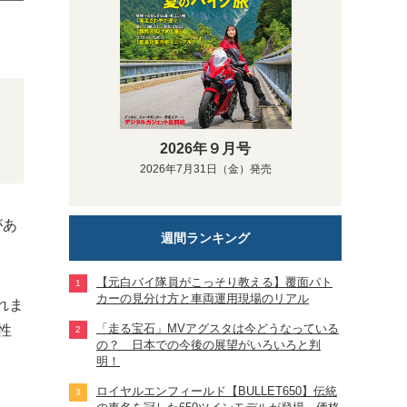
2026年９月号
2026年7月31日（金）発売
があ
週間ランキング
【元白バイ隊員がこっそり教える】覆面パト
カーの見分け方と車両運用現場のリアル
れま
「走る宝石」MVアグスタは今どうなっている
性
の？ 日本での今後の展望がいろいろと判
明！
ロイヤルエンフィールド【BULLET650】伝統