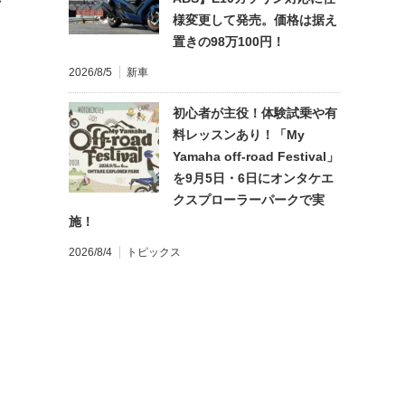
様変更して発売。価格は据え
置きの98万100円！
2026/8/5
新車
初心者が主役！体験試乗や有
料レッスンあり！「My
Yamaha off-road Festival」
を9月5日・6日にオンタケエ
クスプローラーパークで実
施！
2026/8/4
トピックス