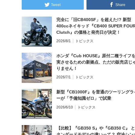
Tweet
Share
完全に「旧CB400SF」を超えた!? 新型
400ccネイキッド『CB400 SUPER FOUR
Clutch』の価格と発売日が決定！
2026/8/1
トピックス
ホンダ『Cub HOUSE』原付二種ライフ
実させるための新拠点、ただの販売店じ
りません！
2026/7/1
トピックス
新型『CB1000F』を普通のツーリングラ
ーが「予備知識ゼロ」で試乗
2026/6/10
トピックス
【比較】『GB350 S』や『GB350 C』 
タンダードモデルの違いって？ 空冷シン