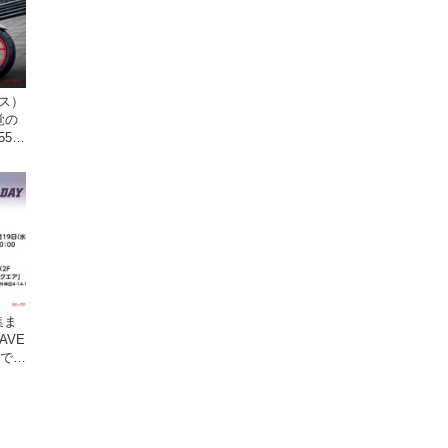
クス）
覚の
5cc
発売。
集ま
AVE
原で開