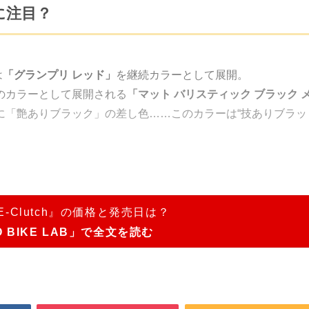
に注目？
は
「グランプリ レッド」
を継続カラーとして展開。
のカラーとして展開される
「マット バリスティック ブラック 
に「艶ありブラック」の差し色……このカラーは“技ありブラッ
 E-Clutch』の価格と発売日は？
O BIKE LAB」で全文を読む