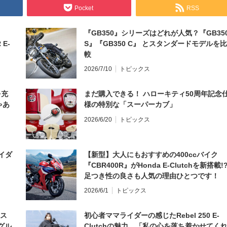
Pocket
RSS
『GB350』シリーズはどれが人気？『GB35
 E-
S』『GB350 C』 とスタンダードモデルを比
較
2026/7/10
トピックス
を充
まだ購入できる！ ハローキティ50周年記念
ゃあ
様の特別な「スーパーカブ」
2026/6/20
トピックス
イダ
【新型】大人にもおすすめの400ccバイク
『CBR400R』がHonda E-Clutchを新搭載!
足つき性の良さも人気の理由ひとつです！
2026/6/1
トピックス
とス
初心者ママライダーの感じたRebel 250 E-
グル
Clutchの魅力。「私の心を落ち着かせてく