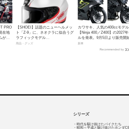
【SHOEI】話題のニューヘルメッ
カワサキ、人気の400ccモデル
現在地
ト「Z-9」に、ネオクラに似合うグ
【Ninja 400／Z400】の2027
ムがめ
ラフィックモデル
ルを発表。9月5日より販売開
動画付
「BURNSIDE（バーンサイド）」
用品・グッズ
新車
が登場！
Recommended by
シリーズ
・
時代を駆け抜けたバイクたち
・
昭和～平成と駆け抜けたホンダC