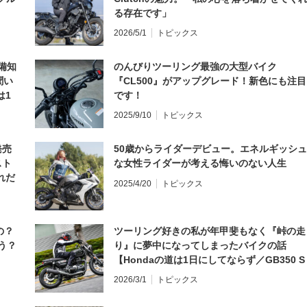
る存在です」
2026/5/1
トピックス
備知
のんびりツーリング最強の大型バイク
聞い
『CL500』がアップグレード！新色にも注目
は1
です！
編】
2025/9/10
トピックス
発売
50歳からライダーデビュー。エネルギッシュ
スト
な女性ライダーが考える悔いのない人生
れだ
2025/4/20
トピックス
の？
ツーリング好きの私が年甲斐もなく『峠の走
う？
り』に夢中になってしまったバイクの話
【Hondaの道は1日にしてならず／GB350 S
インプレ・レビュー 前編】
2026/3/1
トピックス