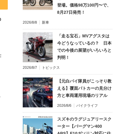
登場。価格98万100円〜で、
8月27日発売！
0
2026/8/8
新車
「走る宝石」MVアグスタは
今どうなっているの？ 日本
での今後の展望がいろいろと
仕
判明！
2026/8/7
トピックス
【元白バイ隊員がこっそり教
える】覆面パトカーの見分け
方と車両運用現場のリアル
?
2026/8/6
バイクライフ
スズキのラグジュアリースク
ーター【バーグマン400
れ
ABS】E10ガソリン対応に仕