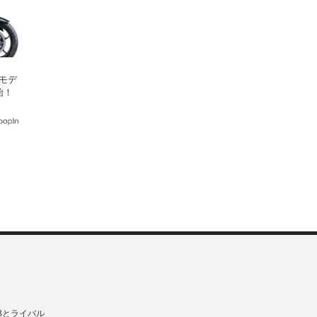
年モデ
始！
Bとライバル