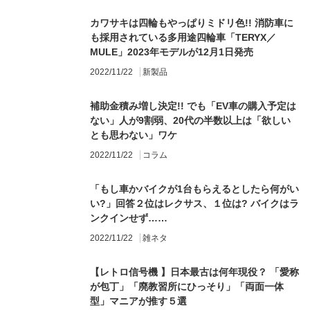
カワサキは四輪もやっぱりミドリ色!! 消防車に
も採用されている多用途四輪車「TERYX／
MULE」2023年モデルが12月1日発売
2022/11/22
新製品
補助金積み増し決定!! でも「EV車の購入予定は
ない」人が9割弱、20代の半数以上は「欲しい
とも思わない」ワケ
2022/11/22
コラム
「もし車かバイクが1台もらえるとしたら何がい
い?」回答２位はレクサス、１位は? バイクはラ
ンクインせず……
2022/11/22
雑ネタ
【レトロ信号機 】日本最古は何年現役？ 「愛称
が包丁」「廃教習所にひっそり」「両面一体
型」マニアが推す５選