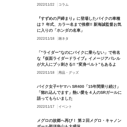
2022/11/22
コラム
『すずめの戸締まり』に登場したバイクの車種
は？ 年式、カラー名まで推察!! 新海誠監督お気
に入りの「ホンダの名車」
2022/11/18
雑ネタ
「”ライダー”なのにバイクに乗らない」で有名
な『仮面ライダードライブ』イメージアパレル
が大人にブッ刺さる!! “変身ベルト”もあるよ
2022/11/18
用品・グッズ
バイク女子×ヤマハ SR400「15年間乗り続け」
「惚れ込んでます」熱い愛を４人のSRガールに
語ってもらいました
2022/11/17
イベント
メグロの故郷へ再び！ 第２回メグロ・キャノン
ボール那須烏山も大盛況