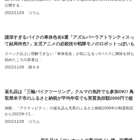
公開する…
2022/11/29
コラム
謎深すぎるバイクの車体色名6選「アズルパーラアトランティスっ
て結局何色?」女児アニメの必殺技や戦隊モノのロボットっぽいも
のも
スペック以上に理解できない「車体色名」が気になるッ!!バイクに興味を持ち
始めたころの若者は…
2022/11/28
雑ネタ
返礼品は「三輪バイクツーリング」クルマの免許でも参加OK!! 鳥
取県米子市のふるさと納税が平均年収でも実質負担額2000円で超
お得
体験」「アクティビティ」の返礼品も充実のふるさと納税2008年の制度制定
から2022年で1…
2022/11/28
コラム