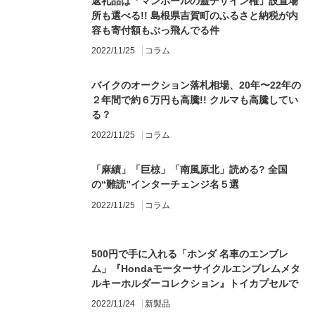
返礼品は「マンホールの蓋デザイン権」設置場
所も選べる!! 島根県吉賀町のふるさと納税が内
容も寄付額もぶっ飛んでる件
2022/11/25
コラム
バイクのオークション落札相場、20年〜22年の
２年間で約６万円も高騰!! クルマも高騰してい
る？
2022/11/25
コラム
「麻績」「巨椋」「南風原北」読める? 全国
の“難読”インターチェンジ名５選
2022/11/25
コラム
500円で手に入れる「ホンダ 名車のエンブレ
ム」『Hondaモーターサイクルエンブレムメタ
ルキーホルダーコレクション』トイカプセルで
発売
2022/11/24
新製品