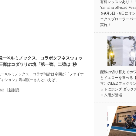
有料レッスンあり！「
Yamaha off-road Fest
を9月5日・6日にオ
エクスプローラーパ
実施！
滉一✕ルミノックス、コラボタフネスウォッ
三弾はコダワリの塊「第一弾、二弾は“秒
完売」先行予約受付中
配線の切り替えでホ
滉一✕ルミノックス、コラボ時計は今回が「ファイナ
とイエローを選べる
ディション」岩城滉一さんといえば、…
マ】のLEDフォグラ
ットにホンダ ダック
3/2
新製品
ロム用が登場