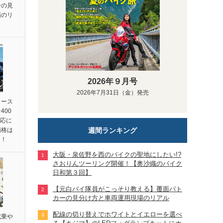
ーの見
場のリ
2026年９月号
2026年7月31日（金）発売
リース
400
対応に
週間ランキング
価格は
円！
大阪・泉佐野を西のバイクの聖地にしたい!?
さおりんツーリング開催！【奥沙織のバイク
日和第３回】
【元白バイ隊員がこっそり教える】覆面パト
カーの見分け方と車両運用現場のリアル
配線の切り替えでホワイトとイエローを選べ
試乗や