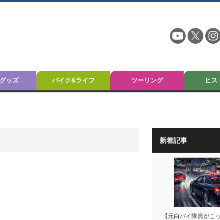
グッズ
バイク&ライフ
ツーリング
ヒス
新着記事
【元白バイ隊員がこ