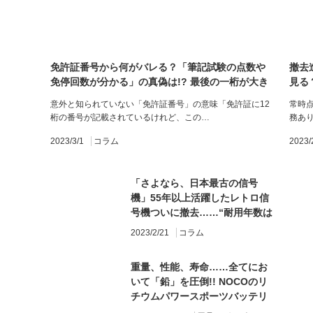
免許証番号から何がバレる？「筆記試験の点数や
撤去
免停回数が分かる」の真偽は!? 最後の一桁が大き
見る
い人は要注意かも……
意外と知られていない「免許証番号」の意味「免許証に12
常時
桁の番号が記載されているけれど、この…
務あ
2023/3/1
コラム
2023/
「さよなら、日本最古の信号
機」55年以上活躍したレトロ信
号機ついに撤去……“耐用年数は
約30年”なぜ長寿だった？
2023/2/21
コラム
重量、性能、寿命……全てにお
いて「鉛」を圧倒!! NOCOのリ
チウムパワースポーツバッテリ
ー