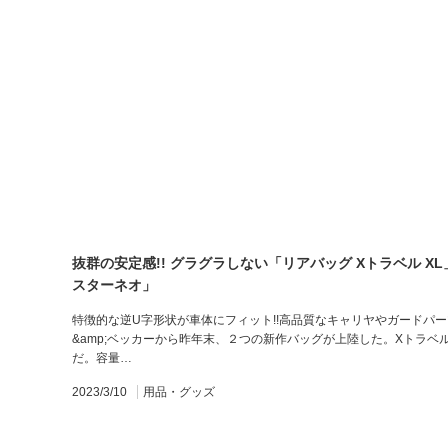
抜群の安定感!! グラグラしない「リアバッグ Xトラベル X
スターネオ」
特徴的な逆U字形状が車体にフィット!!高品質なキャリヤやガードパ
&amp;ベッカーから昨年末、２つの新作バッグが上陸した。Xトラベ
だ。容量…
2023/3/10
用品・グッズ