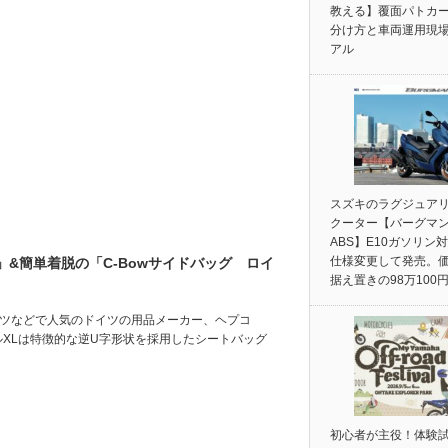
教える】覆面パトカ
分け方と車両運用現
アル
スズキのラグジュア
クーター【バーグマン
ABS】E10ガソリン
仕様変更して発売。
L」&簡単着脱の「C-Bowサイドバッグ ロイ
据え置きの98万100
ーツなどで人気のドイツの用品メーカー、ヘプコ
ルXLは特徴的な逆U字形状を採用したシートバッグ
初心者が主役！体験