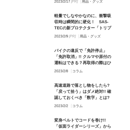
2023/2/17
用品・グッズ
軽量でしなやかなのに、衝撃吸
収時は瞬間的に硬化！ SAS-
TECの新プロテクター「トリプ
ルフレックス」がデイトナから
2023/2/9
用品・グッズ
登場！
バイクの違反で「免許停止」
「免許取消」!! クルマや原付の
運転はできる？再取得の際はひ
とつづつ取り直し!?
2023/2/8
コラム
高速道路で落とし物をしたら?
「戻って拾う」はダメ絶対!! 確
認しておくべき「数字」とは?
2023/2/2
コラム
変身ベルトでコードを巻け!!
「仮面ライダーシリーズ」から