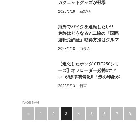
ガジェットグッズが登場
2023/1/18
新製品
海外でバイクを運転したい!!
免許はどうなる? 二輪の「国際
運転免許証」取得方法はクルマ
と同じ？
2023/1/18
コラム
【進化したホンダ CRF250シリ
ーズ】オフローダー必携の“ア
レ”が標準装備化!!「赤の印象が
強いけど新色グレーもいいじゃ
2023/1/13
新車
ん」
PAGE NAVI
«
1
2
3
4
5
6
7
8