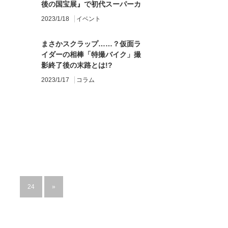
後の国宝展』で初代スーパーカ
ブC100を発見！
2023/1/18
イベント
まさかスクラップ……？仮面ラ
イダーの相棒「特撮バイク」撮
影終了後の末路とは!?
2023/1/17
コラム
…
24
»