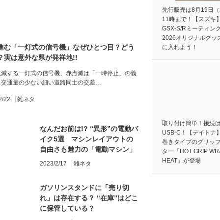
先行販売は8月19日
11時まで！【スズキ
GSX-S/Rミーティン
2026オリジナルグッ
進む「一灯式の信号機」なぜひとつ目？どう
に入れよう！
？実は意外な県が発祥地!!
点滅する一灯式の信号機、赤点滅は「一時停止」の義
り交通量の少ない細い道路同士の交差…
2/22
雑ネタ
取り付け簡単！接続
なんだお前は!? “異形”の電動バ
USB-C！【デイトナ
イク5選 マシンレイアウトの
巻きタイプのグリッ
自由さも魅力の「電動マシン」
ター「HOT GRIP WR
HEAT」が登場
2023/2/17
雑ネタ
ガソリンスタンドに「売り切
れ」は存在する？ “在庫”はどこ
に保管している？