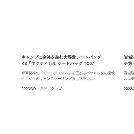
キャンプに余裕を生む大容量シートバッグ、
岩城
K3「タクティカル シートバッグ TC07」
チ第
で”
米軍発祥の「モールシステム」で広がるパッキングの柔軟
岩城
性キジマのキャンプツーリング向けブラン…
ルエ
2023/3/9
用品・グッズ
2023/