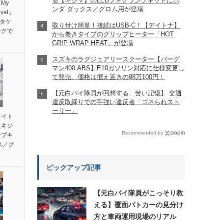
る【キジマ】のLEDフォグランプキットにホ
My
ンダ ダックス／グロム用が登場
ival」
ンタケ
取り付け簡単！接続はUSB-C！【デイトナ】
ークで
から巻きタイプのグリップヒーター「HOT
GRIP WRAP HEAT」が登場
スズキのラグジュアリースクーター【バーグ
マン400 ABS】E10ガソリン対応に仕様変更し
て発売。価格は据え置きの98万100円！
【元白バイ隊員が回想する、苦い記憶】 交通
違反取締りでの手強い違反者「ゴネられスト
ーリー」
ワイト
【キジ
Recommended by
ンプキ
ス／グ
ピックアップ記事
【元白バイ隊員がこっそり教
える】覆面パトカーの見分け
方と車両運用現場のリアル