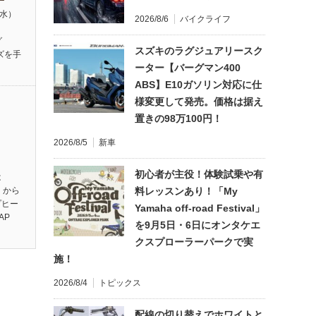
（水）
2026/8/6
バイクライフ
】
グ
スズキのラグジュアリースク
ズを手
ーター【バーグマン400
ABS】E10ガソリン対応に仕
様変更して発売。価格は据え
置きの98万100円！
2026/8/5
新車
初心者が主役！体験試乗や有
は
料レッスンあり！「My
】から
プヒー
Yamaha off-road Festival」
AP
を9月5日・6日にオンタケエ
クスプローラーパークで実
施！
2026/8/4
トピックス
配線の切り替えでホワイトと