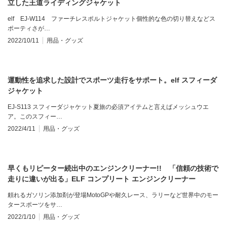
立した王道ライディングジャケット
elf EJ-W114 ファーチレスポルトジャケット個性的な色の切り替えなどス
ポーティさが…
2022/10/11
用品・グッズ
運動性を追求した設計でスポーツ走行をサポート。elf スフィーダ
ジャケット
EJ-S113 スフィーダジャケット夏旅の必須アイテムと言えばメッシュウエ
ア。このスフィー…
2022/4/11
用品・グッズ
早くもリピーター続出中のエンジンクリーナー!! 「信頼の技術で
走りに違いが出る」ELF コンプリート エンジンクリーナー
頼れるガソリン添加剤が登場MotoGPや耐久レース、ラリーなど世界中のモー
タースポーツをサ…
2022/1/10
用品・グッズ