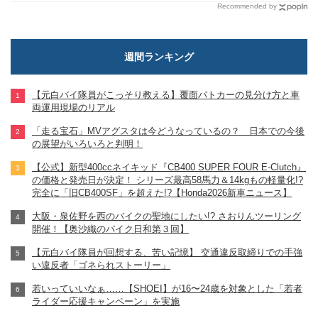
Recommended by
週間ランキング
【元白バイ隊員がこっそり教える】覆面パトカーの見分け方と車
両運用現場のリアル
「走る宝石」MVアグスタは今どうなっているの？ 日本での今後
の展望がいろいろと判明！
【公式】新型400ccネイキッド『CB400 SUPER FOUR E-Clutch』
の価格と発売日が決定！ シリーズ最高58馬力＆14kgもの軽量化!?
完全に「旧CB400SF」を超えた!?【Honda2026新車ニュース】
大阪・泉佐野を西のバイクの聖地にしたい!? さおりんツーリング
開催！【奥沙織のバイク日和第３回】
【元白バイ隊員が回想する、苦い記憶】 交通違反取締りでの手強
い違反者「ゴネられストーリー」
若いっていいなぁ……【SHOEI】が16〜24歳を対象とした「若者
ライダー応援キャンペーン」を実施