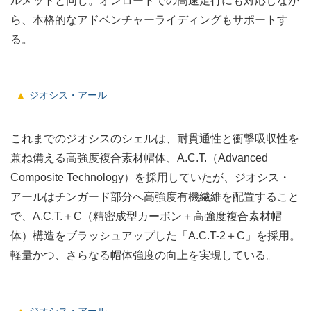
ルメットと同じ。オンロードでの高速走行にも対応しなが
ら、本格的なアドベンチャーライディングもサポートす
る。
ジオシス・アール
これまでのジオシスのシェルは、耐貫通性と衝撃吸収性を
兼ね備える高強度複合素材帽体、A.C.T.
（Advanced
Composite Technology）
を採用していたが、ジオシス・
アールはチンガード部分へ高強度有機繊維を配置すること
で、A.C.T.＋C（精密成型カーボン＋高強度複合素材帽
体）構造をブラッシュアップした「A.C.T-2＋C」を採用。
軽量かつ、さらなる帽体強度の向上を実現している。
ジオシス・アール