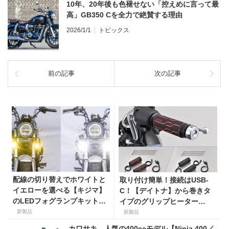
10年、20年後も色褪せない「控えめに言って最
高」GB350 Cを全力で絶賛する理由
2026/1/1
トピックス
前の記事
次の記事
配線の切り替えでホワイトと
取り付け簡単！接続はUSB-
イエローを選べる【キジマ】
C！【デイトナ】から巻きタ
のLEDフォグランプキットに
イプのグリップヒーター
ホンダ ダックス／グロム用が
「HOT GRIP WRAP HEAT」
新製品
新製品
登場
が登場
カワサキ、人気の400ccモデル【Ninja 400／