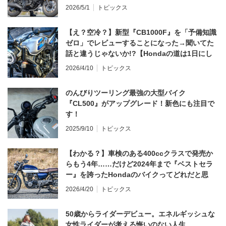
2026/5/1
トピックス
【え？空冷？】新型『CB1000F』を「予備知識
ゼロ」でレビューすることになった→聞いてた
話と違うじゃないか!?【Hondaの道は1日にし
てならず／CB1000F ①第一印象 編】
2026/4/10
トピックス
のんびりツーリング最強の大型バイク
『CL500』がアップグレード！新色にも注目で
す！
2025/9/10
トピックス
【わかる？】車検のある400ccクラスで発売か
らもう4年……だけど2024年まで『ベストセラ
ー』を誇ったHondaのバイクってどれだと思
う？
2026/4/20
トピックス
50歳からライダーデビュー。エネルギッシュな
女性ライダーが考える悔いのない人生