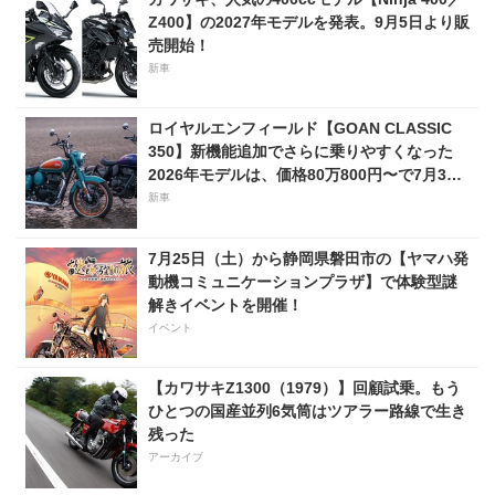
Z400】の2027年モデルを発表。9月5日より販
売開始！
新車
ロイヤルエンフィールド【GOAN CLASSIC
350】新機能追加でさらに乗りやすくなった
2026年モデルは、価格80万800円〜で7月31
日発売！
新車
7月25日（土）から静岡県磐田市の【ヤマハ発
動機コミュニケーションプラザ】で体験型謎
解きイベントを開催！
イベント
【カワサキZ1300（1979）】回顧試乗。もう
ひとつの国産並列6気筒はツアラー路線で生き
残った
アーカイブ