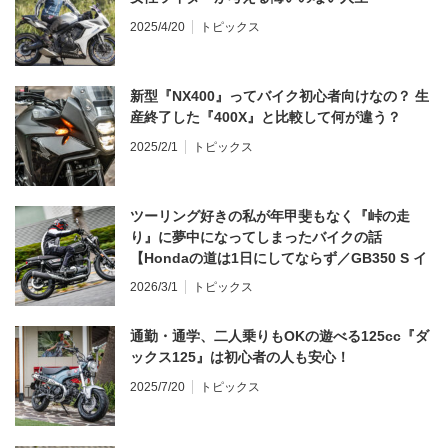
2025/4/20
トピックス
新型『NX400』ってバイク初心者向けなの？ 生
産終了した『400X』と比較して何が違う？
2025/2/1
トピックス
ツーリング好きの私が年甲斐もなく『峠の走
り』に夢中になってしまったバイクの話
【Hondaの道は1日にしてならず／GB350 S イ
ンプレ・レビュー 前編】
2026/3/1
トピックス
通勤・通学、二人乗りもOKの遊べる125cc『ダ
ックス125』は初心者の人も安心！
2025/7/20
トピックス