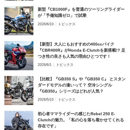
新型『CB1000F』を普通のツーリングライダー
が「予備知識ゼロ」で試乗
2026/6/10
トピックス
【新型】大人にもおすすめの400ccバイク
『CBR400R』がHonda E-Clutchを新搭載!? 足
つき性の良さも人気の理由ひとつです！
2026/6/1
トピックス
【比較】『GB350 S』や『GB350 C』 とスタン
ダードモデルの違いって？ 空冷シングル
『GB350』シリーズはどれが人気？
2026/5/10
トピックス
初心者ママライダーの感じたRebel 250 E-
Clutchの魅力。「私の心を落ち着かせてくれる
存在です」