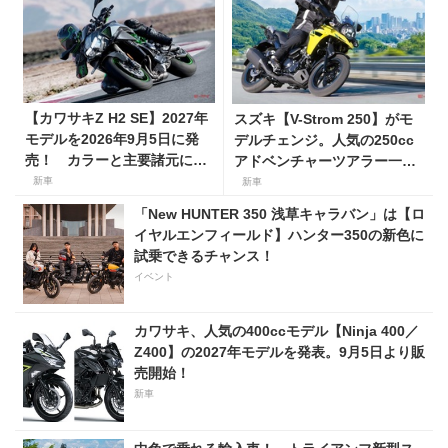
【カワサキZ H2 SE】2027年
スズキ【V-Strom 250】がモ
モデルを2026年9月5日に発
デルチェンジ。人気の250cc
売！ カラーと主要諸元に変
アドベンチャーツアラー一部
更はなく、価格は据え置きの
仕様を変更して7月23日発
新車
新車
247万5000円！
売。価格68万5300円
「New HUNTER 350 浅草キャラバン」は【ロ
イヤルエンフィールド】ハンター350の新色に
試乗できるチャンス！
イベント
カワサキ、人気の400ccモデル【Ninja 400／
Z400】の2027年モデルを発表。9月5日より販
売開始！
新車