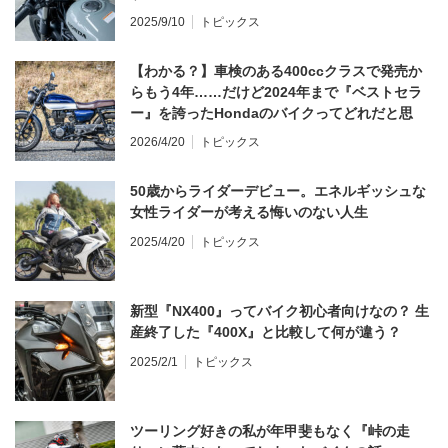
2025/9/10
トピックス
【わかる？】車検のある400ccクラスで発売か
らもう4年……だけど2024年まで『ベストセラ
ー』を誇ったHondaのバイクってどれだと思
う？
2026/4/20
トピックス
50歳からライダーデビュー。エネルギッシュな
女性ライダーが考える悔いのない人生
2025/4/20
トピックス
新型『NX400』ってバイク初心者向けなの？ 生
産終了した『400X』と比較して何が違う？
2025/2/1
トピックス
ツーリング好きの私が年甲斐もなく『峠の走