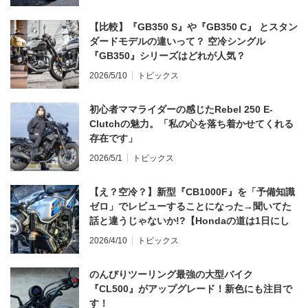
【比較】『GB350 S』や『GB350 C』 とスタン
ダードモデルの違いって？ 空冷シングル
『GB350』シリーズはどれが人気？
2026/5/10
トピックス
初心者ママライダーの感じたRebel 250 E-
Clutchの魅力。「私の心を落ち着かせてくれる
存在です」
2026/5/1
トピックス
【え？空冷？】新型『CB1000F』を「予備知識
ゼロ」でレビューすることになった→聞いてた
話と違うじゃないか!?【Hondaの道は1日にし
てならず／CB1000F ①第一印象 編】
2026/4/10
トピックス
のんびりツーリング最強の大型バイク
『CL500』がアップグレード！新色にも注目で
す！