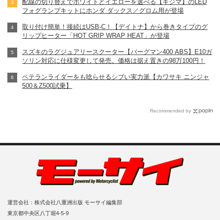
配線の切り替えでホワイトとイエローを選べる【キジマ】のLED
フォグランプキットにホンダ ダックス／グロム用が登場
取り付け簡単！接続はUSB-C！【デイトナ】から巻きタイプのグ
リップヒーター「HOT GRIP WRAP HEAT」が登場
スズキのラグジュアリースクーター【バーグマン400 ABS】E10ガ
ソリン対応に仕様変更して発売。価格は据え置きの98万100円！
ベテランライダーをも唸らせるシブい実力派【カワサキ ニンジャ
500＆Z500試乗】
Recommended by
運営会社：株式会社八重洲出版 モーサイ編集部
東京都中央区八丁堀4-5-9