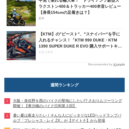
中免で乗れる輸入車！ トライアンフ新型ス
ラクストン400＆トラッカー400本音レビュー
【身長154cmの足着きは？】
新車
【KTM】の"ビースト"、"スナイパー"を手に
入れるチャンス！「KTM 990 DUKE・KTM
1390 SUPER DUKE R EVO 購入サポートキャ
ンペーン」
トピックス
Recommended by
週間ランキング
大阪・泉佐野を西のバイクの聖地にしたい!? さおりんツーリング
開催！【奥沙織のバイク日和第３回】
暑い夏は夜走りたい！そんな人にピッタリなLEDヘッドランプバ
ルブ「プレシャス・レイ ZX」が【デイトナ】から登場