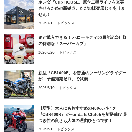
ホンダ『Cub HOUSE』原付二種ライフを充実
させるための新拠点、ただの販売店じゃありま
せん！
2026/7/1
トピックス
まだ購入できる！ ハローキティ50周年記念仕様
の特別な「スーパーカブ」
2026/6/20
トピックス
新型『CB1000F』を普通のツーリングライダー
が「予備知識ゼロ」で試乗
2026/6/10
トピックス
【新型】大人にもおすすめの400ccバイク
『CBR400R』がHonda E-Clutchを新搭載!? 足
つき性の良さも人気の理由ひとつです！
2026/6/1
トピックス