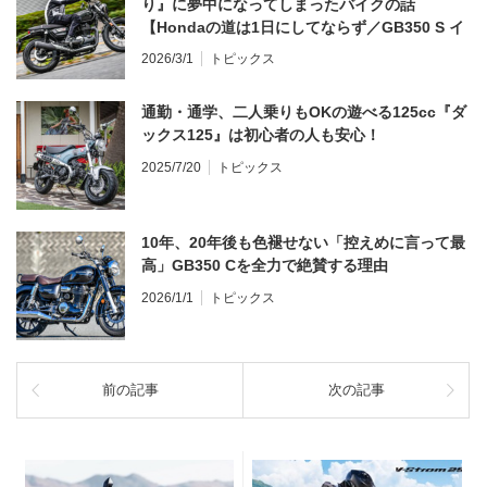
り』に夢中になってしまったバイクの話
【Hondaの道は1日にしてならず／GB350 S イ
ンプレ・レビュー 前編】
2026/3/1
トピックス
通勤・通学、二人乗りもOKの遊べる125cc『ダ
ックス125』は初心者の人も安心！
2025/7/20
トピックス
10年、20年後も色褪せない「控えめに言って最
高」GB350 Cを全力で絶賛する理由
2026/1/1
トピックス
前の記事
次の記事