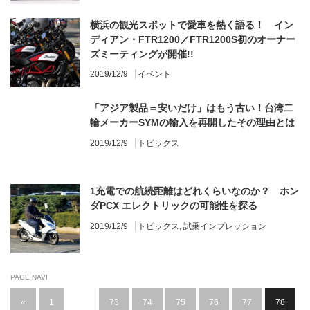
横浜の観光スポットで愛車を熱く語る！ イン
ディアン・FTR1200／FTR1200S初のオーナー
ズミーティングが開催!!
2019/12/9
イベント
「アジア製品＝安いだけ」はもう古い！台湾二
輪メーカーSYMの輸入を再開したその理由とは
2019/12/9
トピックス
1充電での航続距離はどれくらいなのか？ ホン
ダPCX エレクトリックの可能性を探る
2019/12/9
トピックス
,
試乗インプレッション
PAGE NAVI
«
1
…
73
74
75
76
77
78