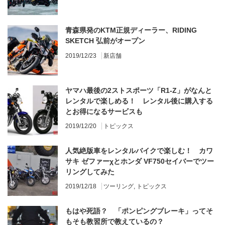
青森県発のKTM正規ディーラー、RIDING
SKETCH 弘前がオープン
2019/12/23
新店舗
ヤマハ最後の2ストスポーツ「R1-Z」がなんと
レンタルで楽しめる！ レンタル後に購入する
とお得になるサービスも
2019/12/20
トピックス
人気絶版車をレンタルバイクで楽しむ！ カワ
サキ ゼファーχとホンダ VF750セイバーでツー
リングしてみた
2019/12/18
ツーリング
,
トピックス
もはや死語？ 「ポンピングブレーキ」ってそ
もそも教習所で教えているの？