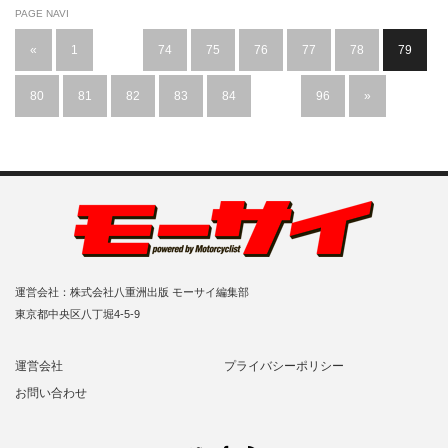
PAGE NAVI
«
1
…
74
75
76
77
78
79
80
81
82
83
84
…
96
»
運営会社：株式会社八重洲出版 モーサイ編集部
東京都中央区八丁堀4-5-9
運営会社
プライバシーポリシー
お問い合わせ
RSS
Twitter
Facebook