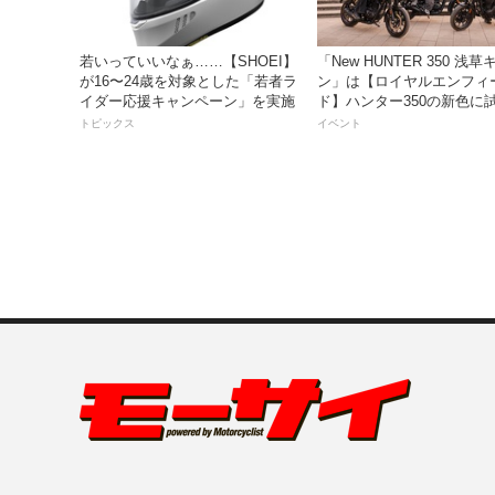
若いっていいなぁ……【SHOEI】
「New HUNTER 350 浅
が16〜24歳を対象とした「若者ラ
ン」は【ロイヤルエンフィ
イダー応援キャンペーン」を実施
ド】ハンター350の新色に
るチャンス！
トピックス
イベント