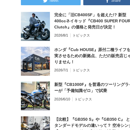
Tweet
Share
完全に「旧CB400SF」を超えた!? 新型
400ccネイキッド『CB400 SUPER FOUR
Clutch』の価格と発売日が決定！
2026/8/1
トピックス
ホンダ『Cub HOUSE』原付二種ライフ
実させるための新拠点、ただの販売店じ
りません！
2026/7/1
トピックス
新型『CB1000F』を普通のツーリングラ
ーが「予備知識ゼロ」で試乗
2026/6/10
トピックス
【比較】『GB350 S』や『GB350 C』 
タンダードモデルの違いって？ 空冷シン