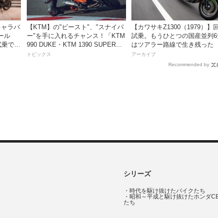
草キャラバ
【KTM】の"ビースト"、"スナイパ
【カワサキZ1300（1979）】
ール
ー"を手に入れるチャンス！「KTM
試乗。もうひとつの国産並列6
試乗でき
990 DUKE・KTM 1390 SUPER
はツアラー路線で生き残った
DUKE R EVO 購入サポートキャン
トピックス
アーカイブ
ペーン」
Recommended by
シリーズ
・
時代を駆け抜けたバイクたち
・
昭和～平成と駆け抜けたホンダC
たち