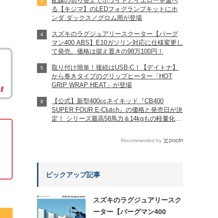
配線の切り替えでホワイトとイエローを選べ
る【キジマ】のLEDフォグランプキットにホ
ンダ ダックス／グロム用が登場
スズキのラグジュアリースクーター【バーグ
マン400 ABS】E10ガソリン対応に仕様変更し
て発売。価格は据え置きの98万100円！
取り付け簡単！接続はUSB-C！【デイトナ】
から巻きタイプのグリップヒーター「HOT
GRIP WRAP HEAT」が登場
【公式】新型400ccネイキッド『CB400
SUPER FOUR E-Clutch』の価格と発売日が決
定！ シリーズ最高58馬力＆14kgもの軽量化!?
完全に「旧CB400SF」を超えた!?
【Honda2026新車ニュース】
Recommended by
ピックアップ記事
スズキのラグジュアリースク
ーター【バーグマン400