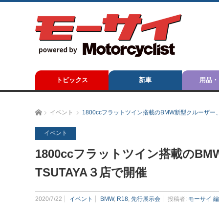
トピックス
新車
用品・
ホーム
イベント
1800ccフラットツイン搭載のBMW新型クルーザー、
イベント
1800ccフラットツイン搭載のB
TSUTAYA３店で開催
2020/7/22
イベント
BMW
,
R18
,
先行展示会
投稿者:
モーサイ 