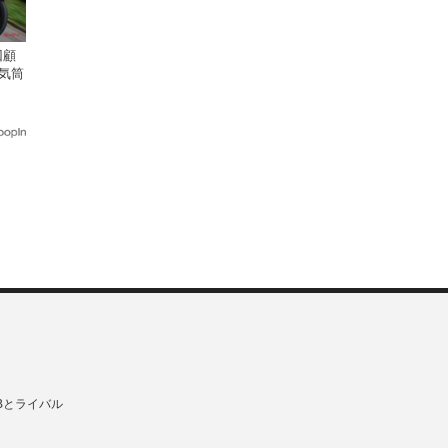
回顧
気筒
Bとライバル