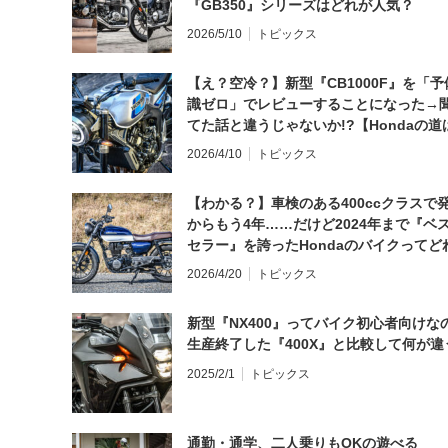
『GB350』シリーズはどれが人気？
2026/5/10
トピックス
【え？空冷？】新型『CB1000F』を「予
識ゼロ」でレビューすることになった→
てた話と違うじゃないか!?【Hondaの道
日にしてならず／CB1000F ①第一印象 
2026/4/10
トピックス
【わかる？】車検のある400ccクラスで
からもう4年……だけど2024年まで『ベ
セラー』を誇ったHondaのバイクってど
と思う？
2026/4/20
トピックス
新型『NX400』ってバイク初心者向けな
生産終了した『400X』と比較して何が違
2025/2/1
トピックス
通勤・通学、二人乗りもOKの遊べる