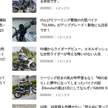
る存在です」
2026/5/1
トピックス
備知
のんびりツーリング最強の大型バイク
聞い
『CL500』がアップグレード！新色にも注目
は1
です！
編】
2025/9/10
トピックス
発売
50歳からライダーデビュー。エネルギッシュ
スト
な女性ライダーが考える悔いのない人生
れだ
2025/4/20
トピックス
の？
ツーリング好きの私が年甲斐もなく『峠の走
う？
り』に夢中になってしまったバイクの話
【Hondaの道は1日にしてならず／GB350 S
インプレ・レビュー 前編】
2026/3/1
トピックス
10年、20年後も色褪せない「控えめに言っ