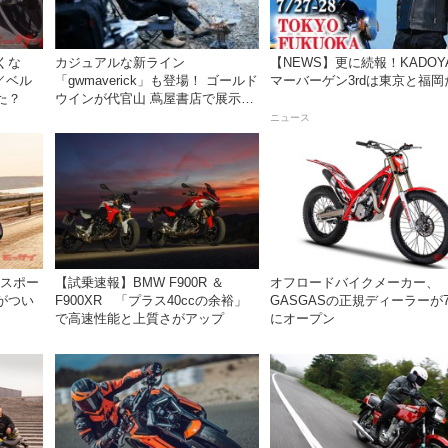
くな
カジュアルな新ライン
【NEWS】更に続報！KADOY
／ベル
「gwmaverick」も登場！ ゴールド
マーバーゲン3rdは東京と福岡
た？
ウインが代官山 蔦屋書店で展示・
販売会を開催
ニュース
ースポー
【試乗速報】BMW F900R ＆
オフロードバイクメーカー、
型がつい
F900XR 「プラス40ccの余裕」
GASGASの正規ディーラーが
で高速性能と上質さがアップ
にオープン