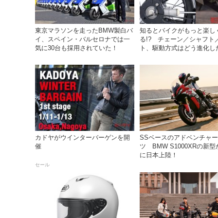
東京マラソンを走ったBMW製白バ
知るとバイクがもっと楽し
イ、スペイン・バルセロナでは一
る!? チェーン／シャフト
気に30台も採用されていた！
ト、駆動方式はどう進化し
カドヤがウインターバーゲンを開
SSベースのアドベンチャ
催
ツ BMW S1000XRの新
に日本上陸！
セール