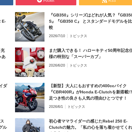
Pocket
RSS
『GB350』シリーズはどれが人気？『GB35
 E-
S』『GB350 C』 とスタンダードモデルを比
較
2026/7/10
トピックス
を充
まだ購入できる！ ハローキティ50周年記念
ゃあ
様の特別な「スーパーカブ」
2026/6/20
トピックス
イダ
【新型】大人にもおすすめの400ccバイク
『CBR400R』がHonda E-Clutchを新搭載!
足つき性の良さも人気の理由ひとつです！
2026/6/1
トピックス
とス
初心者ママライダーの感じたRebel 250 E-
グル
Clutchの魅力。「私の心を落ち着かせてく