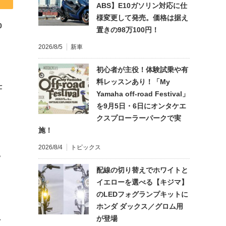
ABS】E10ガソリン対応に仕
様変更して発売。価格は据え
0
置きの98万100円！
2026/8/5
新車
初心者が主役！体験試乗や有
料レッスンあり！「My
仕
Yamaha off-road Festival」
を9月5日・6日にオンタケエ
クスプローラーパークで実
施！
2026/8/4
トピックス
?
配線の切り替えでホワイトと
イエローを選べる【キジマ】
のLEDフォグランプキットに
ホンダ ダックス／グロム用
れ
が登場