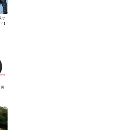
Aサ
だ！
7月