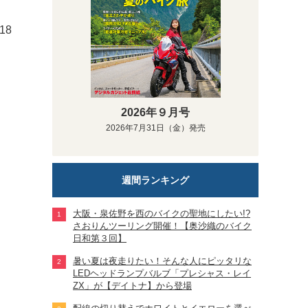
18
2026年９月号
2026年7月31日（金）発売
週間ランキング
大阪・泉佐野を西のバイクの聖地にしたい!?
さおりんツーリング開催！【奥沙織のバイク
日和第３回】
暑い夏は夜走りたい！そんな人にピッタリな
LEDヘッドランプバルブ「プレシャス・レイ
ZX」が【デイトナ】から登場