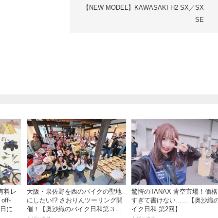
【NEW MODEL】KAWASAKI H2 SX／SX
SE
有料レ
大阪・泉佐野を西のバイクの聖地
驚愕のTANAX 青空市場！価
ff-
にしたい!? さおりんツーリング開
すぎて書けない……【奥沙織
・6日にオ
催！【奥沙織のバイク日和第３
イク日和 第2回】
ークで
回】