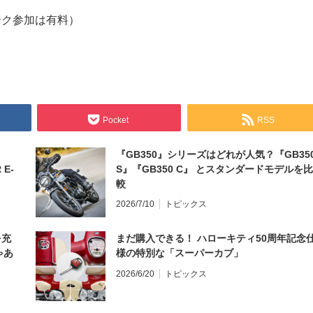
ーク参加は有料）
Pocket
RSS
『GB350』シリーズはどれが人気？『GB35
 E-
S』『GB350 C』 とスタンダードモデルを比
較
2026/7/10
トピックス
を充
まだ購入できる！ ハローキティ50周年記念
ゃあ
様の特別な「スーパーカブ」
2026/6/20
トピックス