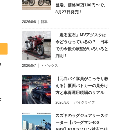
登場。価格98万100円〜で、
8月27日発売！
2026/8/8
新車
「走る宝石」MVアグスタは
今どうなっているの？ 日本
での今後の展望がいろいろと
判明！
0
2026/8/7
トピックス
【元白バイ隊員がこっそり教
える】覆面パトカーの見分け
方と車両運用現場のリアル
仕
2026/8/6
バイクライフ
スズキのラグジュアリースク
ーター【バーグマン400
ABS】E10ガソリン対応に仕