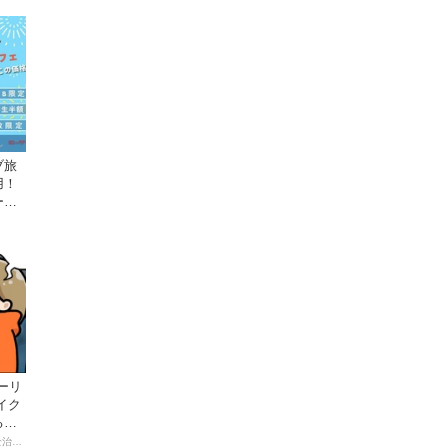
ブ旅
用！
ー
ーリ
イク
る起
【連載マンガ】初心者バイク女子の「全治一年」から始める起死回生日記