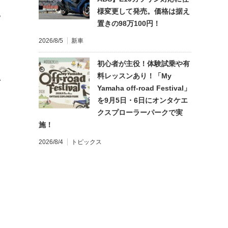
様変更して発売。価格は据え
?
置きの98万100円！
2026/8/5
新車
初心者が主役！体験試乗や有
料レッスンあり！「My
れ
Yamaha off-road Festival」
を9月5日・6日にオンタケエ
クスプローラーパークで実
施！
2026/8/4
トピックス