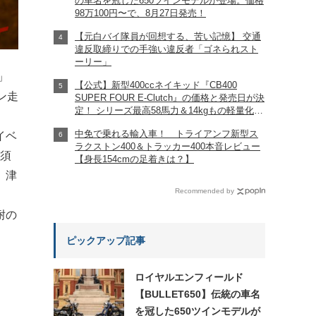
の車名を冠した650ツインモデルが登場。価格
98万100円〜で、8月27日発売！
【元白バイ隊員が回想する、苦い記憶】 交通
違反取締りでの手強い違反者「ゴネられスト
ーリー」
」
【公式】新型400ccネイキッド『CB400
ン走
SUPER FOUR E-Clutch』の価格と発売日が決
定！ シリーズ最高58馬力＆14kgもの軽量化!?
完全に「旧CB400SF」を超えた!?
中免で乗れる輸入車！ トライアンフ新型ス
イベ
【Honda2026新車ニュース】
ラクストン400＆トラッカー400本音レビュー
中須
【身長154cmの足着きは？】
、津
Recommended by
耐の
ピックアップ記事
ロイヤルエンフィールド
【BULLET650】伝統の車名
を冠した650ツインモデルが