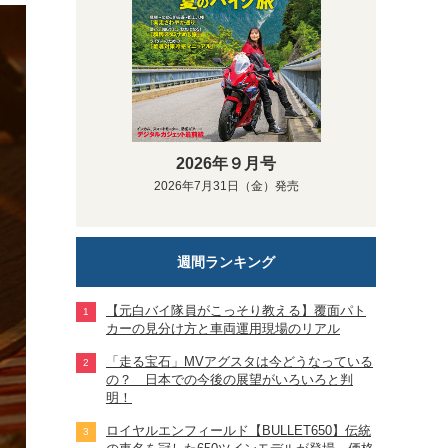
2026年９月号
2026年7月31日（金）発売
週間ランキング
【元白バイ隊員がこっそり教える】覆面パト
カーの見分け方と車両運用現場のリアル
「走る宝石」MVアグスタは今どうなっている
の？ 日本での今後の展望がいろいろと判
明！
ロイヤルエンフィールド【BULLET650】伝統