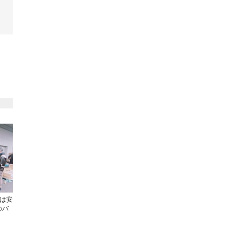
格は安
のバ