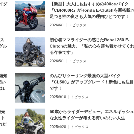
イダ
【新型】大人にもおすすめの400ccバイク
『CBR400R』がHonda E-Clutchを新搭載!
足つき性の良さも人気の理由ひとつです！
2026/6/1
トピックス
とス
初心者ママライダーの感じたRebel 250 E-
グル
Clutchの魅力。「私の心を落ち着かせてく
る存在です」
2026/5/1
トピックス
備知
のんびりツーリング最強の大型バイク
聞い
『CL500』がアップグレード！新色にも注目
は1
です！
編】
2025/9/10
トピックス
発売
50歳からライダーデビュー。エネルギッシュ
スト
な女性ライダーが考える悔いのない人生
れだ
2025/4/20
トピックス