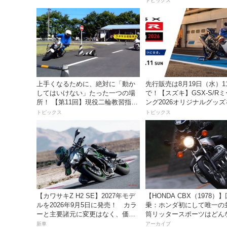
トピックス
実施！
上手くなるために、絶対に「動か
先行販売は8月19日（水）1
してはいけない」たった一つの場
で！【スズキ】GSX-S/R
所！ 【第11回】現役二輪教習指導
ング2026オリジナルグッ
員YouTuberばくのライテク講座
入れよう！
トピックス
トピックス
【カワサキZ H2 SE】2027年モデ
【HONDA CBX（1978）
ルを2026年9月5日に発売！ カラ
乗：ホンダ初にして唯一の
ーと主要諸元に変更はなく、価格
筒リッタースポーツはどん
は据え置きの247万5000円！
味だったのか？
新車
アーカイブ