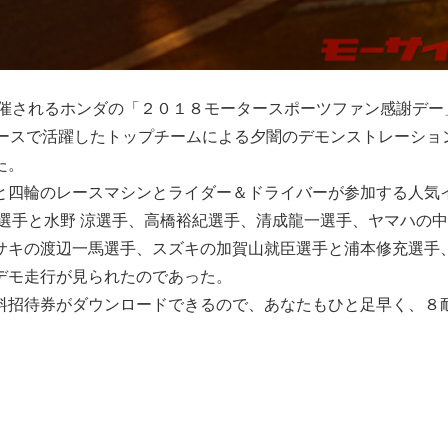
開催されるホンダの「２０１８モータースポーツファン感謝デー
レースで活躍したトップチームによる夕闇のデモンストレーショ
た。
と四輪のレースマシンとライダー＆ドライバーが参加する人気
選手と水野 涼選手、高橋裕紀選手、清成龍一選手、ヤマハの
サキの渡辺一馬選手、スズキの加賀山就臣選手と浦本修充選手
デモ走行が見られたのであった。
料招待券がダウンロードできるので、あなたもひと足早く、８