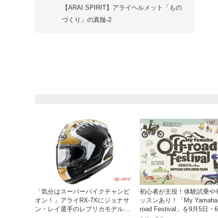
【ARAI SPIRIT】アライヘルメット「もの
づくり」の真髄-2
「気分はスーパーバイクチャンピ
初心者が主役！体験試乗や
オン！」アライRX-7Xにジョナサ
ッスンあり！「My Yamaha o
ン・レイ選手のレプリカモデルが
road Festival」を9月5日
登場
ンタケエクスプローラーパ