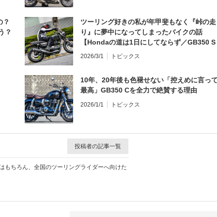
の？
ツーリング好きの私が年甲斐もなく『峠の走
う？
り』に夢中になってしまったバイクの話
【Hondaの道は1日にしてならず／GB350 S
インプレ・レビュー 前編】
2026/3/1
トピックス
10年、20年後も色褪せない「控えめに言っ
最高」GB350 Cを全力で絶賛する理由
2026/1/1
トピックス
投稿者の記事一覧
報はもちろん、全国のツーリングライダーへ向けた