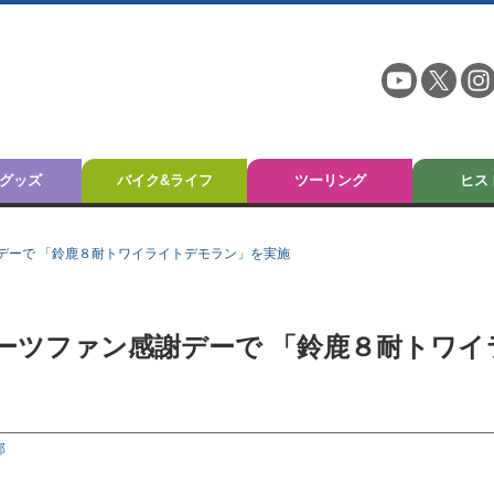
グッズ
バイク&ライフ
ツーリング
ヒス
デーで 「鈴鹿８耐トワイライトデモラン」を実施
ーツファン感謝デーで 「鈴鹿８耐トワイ
部