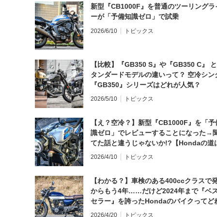
新型『CB1000F』を普通のツーリングラ
ーが「予備知識ゼロ」で試乗
2026/6/10
トピックス
【比較】『GB350 S』や『GB350 C』 
タンダードモデルの違いって？ 空冷シン
『GB350』シリーズはどれが人気？
2026/5/10
トピックス
【え？空冷？】新型『CB1000F』を「予
識ゼロ」でレビューすることになった→
てた話と違うじゃないか!?【Hondaの道
日にしてならず／CB1000F ①第一印象 
2026/4/10
トピックス
【わかる？】車検のある400ccクラスで
からもう4年……だけど2024年まで『ベ
セラー』を誇ったHondaのバイクってど
と思う？
2026/4/20
トピックス