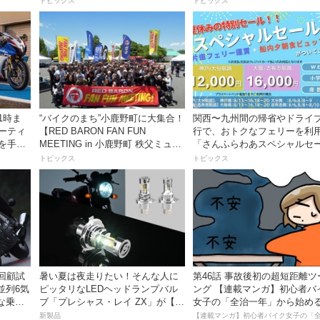
トピックス
トピックス
1時ま
“バイクのまち”小鹿野町に大集合！
関西〜九州間の帰省やドライ
ミーティ
【RED BARON FAN FUN
行で、おトクなフェリーを利
ズを手に
MEETING in 小鹿野町 秩父ミュー
「さんふらわあスペシャルセ
ズパーク】
ル」を期間限定で販売開始
トピックス
トピックス
】回顧試
暑い夏は夜走りたい！そんな人に
第46話 事故後初の超短距離ツ
並列6気
ピッタリなLEDヘッドランプバル
ング 【連載マンガ】初心者バ
な乗り
ブ「プレシャス・レイ ZX」が【デ
女子の「全治一年」から始め
イトナ】から登場
死回生日記
新製品