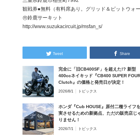
三重県鈴鹿市稲生町7992
観戦券●無料（有料席あり。グリッド＆ピットウォ
㉄鈴鹿サーキット
http://www.suzukacircuit.jp/msfan_s/
Tweet
Share
完全に「旧CB400SF」を超えた!? 新型
400ccネイキッド『CB400 SUPER FOUR
Clutch』の価格と発売日が決定！
2026/8/1
トピックス
ホンダ『Cub HOUSE』原付二種ライフ
実させるための新拠点、ただの販売店じ
りません！
2026/7/1
トピックス