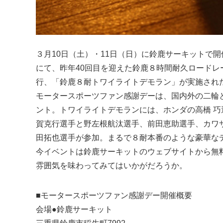
３月10日（土）・11日（日）に鈴鹿サーキットで
にて、昨年40回目を迎えた鈴鹿８時間耐久ロード
行、「鈴鹿８耐トワイライトデモラン」が実施され
モータースポーツファン感謝デーは、国内外の二輪
ント。トワイライトデモランには、ホンダの高橋 巧
賀克行選手と野左根航汰選手、前田恵助選手、カワ
田拓也選手が参加。まるで８耐本番のような豪華な
今イベントは鈴鹿サーキットのウェブサイトから無
雰囲気を味わってみてはいかがだろうか。
■モータースポーツファン感謝デー開催概要
会場●鈴鹿サーキット