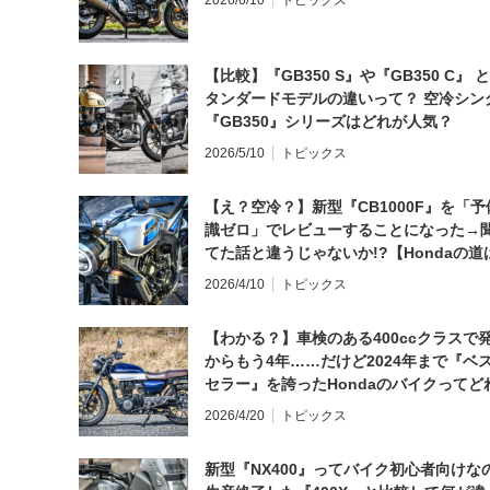
2026/6/10
トピックス
【比較】『GB350 S』や『GB350 C』 
タンダードモデルの違いって？ 空冷シン
『GB350』シリーズはどれが人気？
2026/5/10
トピックス
【え？空冷？】新型『CB1000F』を「予
識ゼロ」でレビューすることになった→
てた話と違うじゃないか!?【Hondaの道
日にしてならず／CB1000F ①第一印象 
2026/4/10
トピックス
【わかる？】車検のある400ccクラスで
からもう4年……だけど2024年まで『ベ
セラー』を誇ったHondaのバイクってど
と思う？
2026/4/20
トピックス
新型『NX400』ってバイク初心者向けな