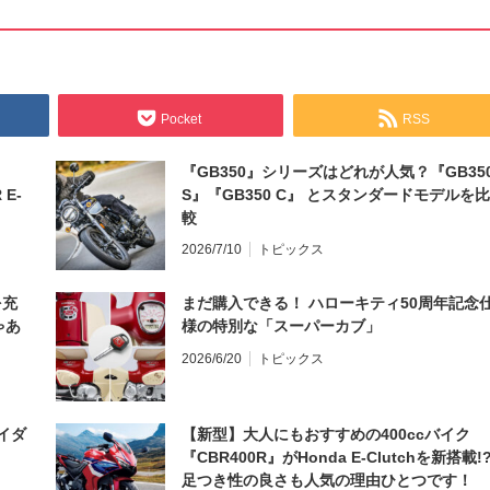
Pocket
RSS
『GB350』シリーズはどれが人気？『GB35
 E-
S』『GB350 C』 とスタンダードモデルを比
較
2026/7/10
トピックス
を充
まだ購入できる！ ハローキティ50周年記念
ゃあ
様の特別な「スーパーカブ」
2026/6/20
トピックス
イダ
【新型】大人にもおすすめの400ccバイク
『CBR400R』がHonda E-Clutchを新搭載!
足つき性の良さも人気の理由ひとつです！