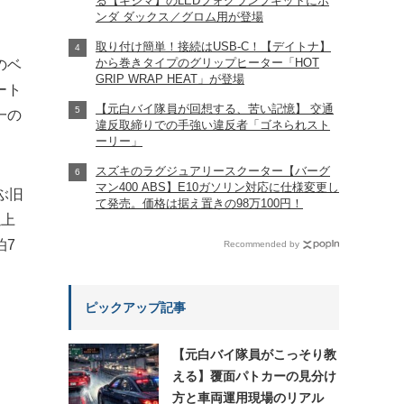
る【キジマ】のLEDフォグランプキットにホ
ンダ ダックス／グロム用が登場
取り付け簡単！接続はUSB-C！【デイトナ】
から巻きタイプのグリップヒーター「HOT
のベ
GRIP WRAP HEAT」が登場
ート
【元白バイ隊員が回想する、苦い記憶】 交通
一の
違反取締りでの手強い違反者「ゴネられスト
ーリー」
スズキのラグジュアリースクーター【バーグ
マン400 ABS】E10ガソリン対応に仕様変更し
ぶ旧
て発売。価格は据え置きの98万100円！
以上
泊7
Recommended by
ピックアップ記事
【元白バイ隊員がこっそり教
える】覆面パトカーの見分け
方と車両運用現場のリアル