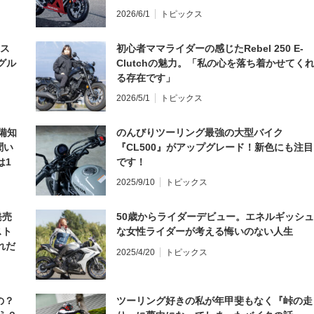
2026/6/1
トピックス
とス
初心者ママライダーの感じたRebel 250 E-
グル
Clutchの魅力。「私の心を落ち着かせてく
る存在です」
2026/5/1
トピックス
備知
のんびりツーリング最強の大型バイク
聞い
『CL500』がアップグレード！新色にも注目
は1
です！
編】
2025/9/10
トピックス
発売
50歳からライダーデビュー。エネルギッシュ
スト
な女性ライダーが考える悔いのない人生
れだ
2025/4/20
トピックス
の？
ツーリング好きの私が年甲斐もなく『峠の走