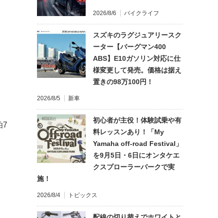
2026/8/6
バイクライフ
スズキのラグジュアリースク
ーター【バーグマン400
ABS】E10ガソリン対応に仕
様変更して発売。価格は据え
置きの98万100円！
2026/8/5
新車
初心者が主役！体験試乗や有
泊7
料レッスンあり！「My
Yamaha off-road Festival」
を9月5日・6日にオンタケエ
クスプローラーパークで実
施！
2026/8/4
トピックス
配線の切り替えでホワイトと