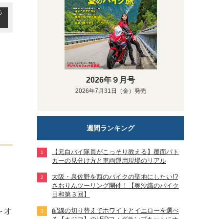
る
2026年９月号
2026年7月31日（金）発売
週間ランキング
【元白バイ隊員がこっそり教える】覆面パト
カーの見分け方と車両運用現場のリアル
大阪・泉佐野を西のバイクの聖地にしたい!?
さおりんツーリング開催！【奥沙織のバイク
日和第３回】
配線の切り替えでホワイトとイエローを選べ
～オ