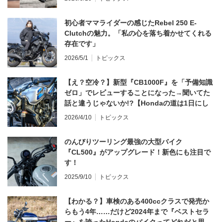
初心者ママライダーの感じたRebel 250 E-
Clutchの魅力。「私の心を落ち着かせてくれる
存在です」
2026/5/1
トピックス
【え？空冷？】新型『CB1000F』を「予備知識
ゼロ」でレビューすることになった→聞いてた
話と違うじゃないか!?【Hondaの道は1日にし
てならず／CB1000F ①第一印象 編】
2026/4/10
トピックス
のんびりツーリング最強の大型バイク
『CL500』がアップグレード！新色にも注目で
す！
2025/9/10
トピックス
【わかる？】車検のある400ccクラスで発売か
らもう4年……だけど2024年まで『ベストセラ