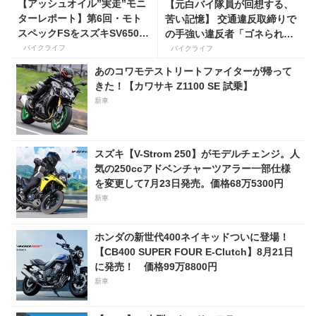
【アッシュオイル”実走”モニ
【元白バイ隊員が回想する、
ターレポート】第6回・モト
苦い記憶】 交通違反取締りで
スペックFSをスズキSV650X
の手強い違反者「ゴネられス
に！ 「長年ストレスだった
トーリー」
バイクライフ
バイクライフ
シフトの固さがコレのおかげ
あのコワモテストリートファイターが帰って
で滑らかに！」
きた！【カワサキ Z1100 SE 試乗】
新車
スズキ【V-Strom 250】がモデルチェンジ。人
気の250ccアドベンチャーツアラー一部仕様
を変更して7月23日発売。価格68万5300円
新車
ホンダの新世代400ネイキッドついに登場！
【CB400 SUPER FOUR E-Clutch】8月21日
に発売！ 価格99万8800円
新車