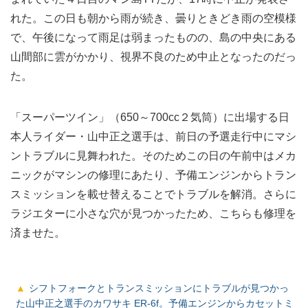
れた。この日も朝から雨が続き、曇りときどき雨の空模様
で、午後になって雨足は弱まったものの、島の中央にある
山間部に雲がかかり、視界不良のため中止となったのだっ
た。
「スーパーツイン」（650～700cc２気筒）に出場する日
本人ライダー・山中正之選手は、前日の予選走行中にマシ
ントラブルに見舞われた。そのためこの日の午前中はメカ
ニックがマシンの修理にあたり、予備エンジンからトラン
スミッションを載せ替えることでトラブルを解消。さらに
ラジエターに小さな穴が見つかったため、こちらも修理を
済ませた。
シフトフォークとトランスミッションにトラブルが見つかっ
た山中正之選手のカワサキ ER-6f。予備エンジンからカセットミ