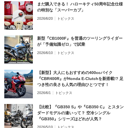
まだ購入できる！ ハローキティ50周年記念仕様
の特別な「スーパーカブ」
2026/6/20
トピックス
新型『CB1000F』を普通のツーリングライダー
が「予備知識ゼロ」で試乗
2026/6/10
トピックス
【新型】大人にもおすすめの400ccバイク
『CBR400R』がHonda E-Clutchを新搭載!? 足
つき性の良さも人気の理由ひとつです！
2026/6/1
トピックス
【比較】『GB350 S』や『GB350 C』 とスタン
ダードモデルの違いって？ 空冷シングル
『GB350』シリーズはどれが人気？
2026/5/10
トピックス