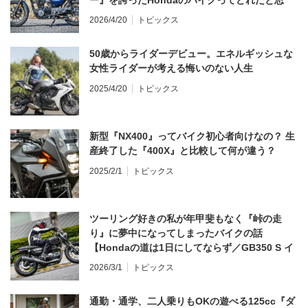
ー』を誇ったHondaのバイクってどれだと思
う？
2026/4/20
トピックス
50歳からライダーデビュー。エネルギッシュな
女性ライダーが考える悔いのない人生
2025/4/20
トピックス
新型『NX400』ってバイク初心者向けなの？ 生
産終了した『400X』と比較して何が違う？
2025/2/1
トピックス
ツーリング好きの私が年甲斐もなく『峠の走
り』に夢中になってしまったバイクの話
【Hondaの道は1日にしてならず／GB350 S イ
ンプレ・レビュー 前編】
2026/3/1
トピックス
通勤・通学、二人乗りもOKの遊べる125cc『ダ