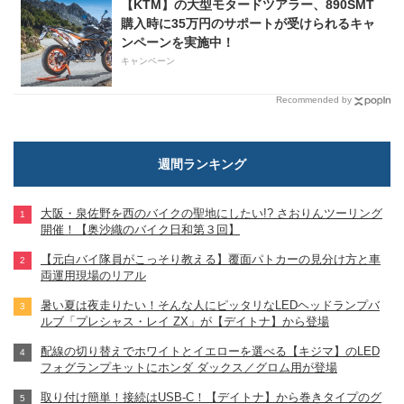
【KTM】の大型モタードツアラー、890SMT
購入時に35万円のサポートが受けられるキャ
ンペーンを実施中！
キャンペーン
Recommended by
週間ランキング
大阪・泉佐野を西のバイクの聖地にしたい!? さおりんツーリング
開催！【奥沙織のバイク日和第３回】
【元白バイ隊員がこっそり教える】覆面パトカーの見分け方と車
両運用現場のリアル
暑い夏は夜走りたい！そんな人にピッタリなLEDヘッドランプバ
ルブ「プレシャス・レイ ZX」が【デイトナ】から登場
配線の切り替えでホワイトとイエローを選べる【キジマ】のLED
フォグランプキットにホンダ ダックス／グロム用が登場
取り付け簡単！接続はUSB-C！【デイトナ】から巻きタイプのグ