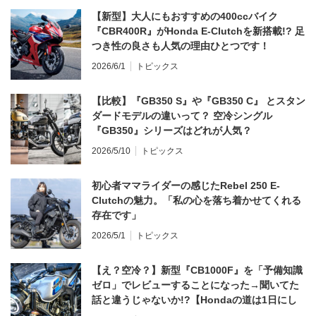
【新型】大人にもおすすめの400ccバイク
『CBR400R』がHonda E-Clutchを新搭載!? 足
つき性の良さも人気の理由ひとつです！
2026/6/1
トピックス
【比較】『GB350 S』や『GB350 C』 とスタン
ダードモデルの違いって？ 空冷シングル
『GB350』シリーズはどれが人気？
2026/5/10
トピックス
初心者ママライダーの感じたRebel 250 E-
Clutchの魅力。「私の心を落ち着かせてくれる
存在です」
2026/5/1
トピックス
【え？空冷？】新型『CB1000F』を「予備知識
ゼロ」でレビューすることになった→聞いてた
話と違うじゃないか!?【Hondaの道は1日にし
てならず／CB1000F ①第一印象 編】