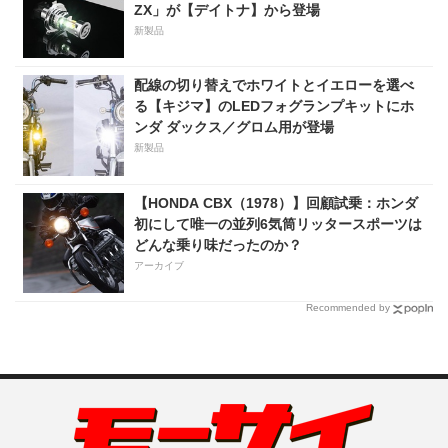
ZX」が【デイトナ】から登場
新製品
配線の切り替えでホワイトとイエローを選べ
る【キジマ】のLEDフォグランプキットにホ
ンダ ダックス／グロム用が登場
新製品
【HONDA CBX（1978）】回顧試乗：ホンダ
初にして唯一の並列6気筒リッタースポーツは
どんな乗り味だったのか？
アーカイブ
Recommended by