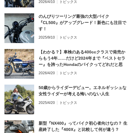
2026/4/10
トピックス
のんびりツーリング最強の大型バイク
『CL500』がアップグレード！新色にも注目で
す！
2025/9/10
トピックス
【わかる？】車検のある400ccクラスで発売か
らもう4年……だけど2024年まで『ベストセラ
ー』を誇ったHondaのバイクってどれだと思
う？
2026/4/20
トピックス
50歳からライダーデビュー。エネルギッシュな
女性ライダーが考える悔いのない人生
2025/4/20
トピックス
新型『NX400』ってバイク初心者向けなの？ 生
産終了した『400X』と比較して何が違う？