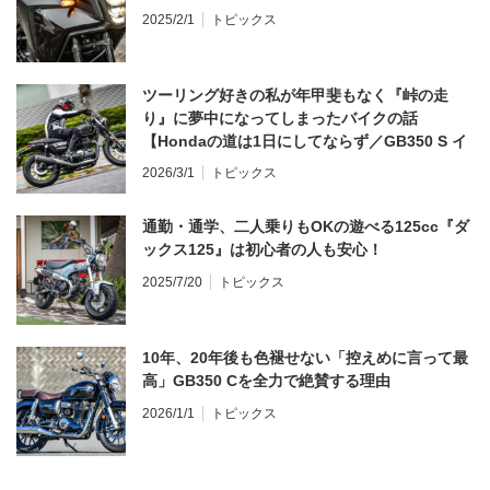
2025/2/1
トピックス
ツーリング好きの私が年甲斐もなく『峠の走
り』に夢中になってしまったバイクの話
【Hondaの道は1日にしてならず／GB350 S イ
ンプレ・レビュー 前編】
2026/3/1
トピックス
通勤・通学、二人乗りもOKの遊べる125cc『ダ
ックス125』は初心者の人も安心！
2025/7/20
トピックス
10年、20年後も色褪せない「控えめに言って最
高」GB350 Cを全力で絶賛する理由
2026/1/1
トピックス