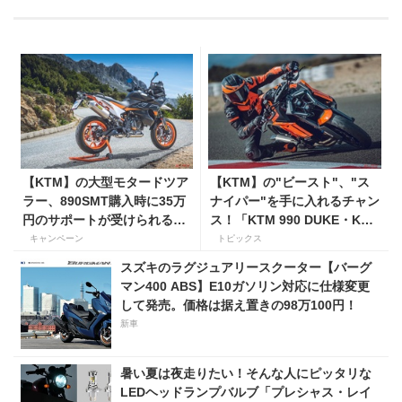
【KTM】の大型モタードツア
【KTM】の"ビースト"、"ス
ラー、890SMT購入時に35万
ナイパー"を手に入れるチャン
円のサポートが受けられるキ
ス！「KTM 990 DUKE・KTM
ャンペーンを実施中！
1390 SUPER DUKE R EVO
キャンペーン
トピックス
購入サポートキャンペーン」
スズキのラグジュアリースクーター【バーグ
マン400 ABS】E10ガソリン対応に仕様変更
して発売。価格は据え置きの98万100円！
新車
暑い夏は夜走りたい！そんな人にピッタリな
LEDヘッドランプバルブ「プレシャス・レイ