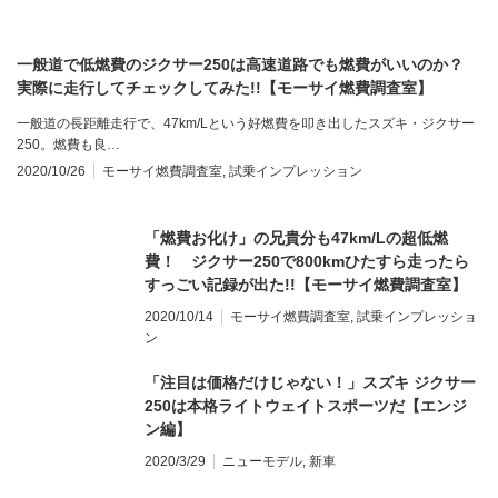
一般道で低燃費のジクサー250は高速道路でも燃費がいいのか？
実際に走行してチェックしてみた!!【モーサイ燃費調査室】
一般道の長距離走行で、47km/Lという好燃費を叩き出したスズキ・ジクサー
250。燃費も良…
2020/10/26
モーサイ燃費調査室
,
試乗インプレッション
「燃費お化け」の兄貴分も47km/Lの超低燃
費！ ジクサー250で800kmひたすら走ったら
すっごい記録が出た!!【モーサイ燃費調査室】
2020/10/14
モーサイ燃費調査室
,
試乗インプレッショ
ン
「注目は価格だけじゃない！」スズキ ジクサー
250は本格ライトウェイトスポーツだ【エンジ
ン編】
2020/3/29
ニューモデル
,
新車