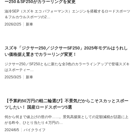
ー250＆SF250がカラーリングを変更
油冷SEP（スズキ エコ パフォーマンス）エンジンを搭載するロードスポーツ
＆フルカウルスポーツの2…
2026/2/25
新車
スズキ「ジクサー250／ジクサーSF250」2025年モデルはうれし
い価格据え置きでカラーリング変更！
ジクサー250／SF250ともに新たな全3色のカラーラインアップで登場スズキ
はスポーティー…
2025/3/25
新車
【予算約50万円の軽二輪選び】不景気だからこそスカッとスポー
ツしたい！ 国産ロードスポーツ5選
何から何まで値上げの世の中……。景気高揚策としての定額減税が話題に上
がる昨今、ひとり当たり４万円の…
2024/6/5
バイクライフ