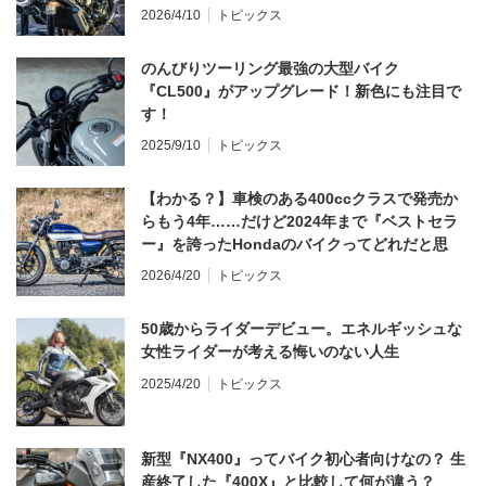
てならず／CB1000F ①第一印象 編】
2026/4/10
トピックス
のんびりツーリング最強の大型バイク
『CL500』がアップグレード！新色にも注目で
す！
2025/9/10
トピックス
【わかる？】車検のある400ccクラスで発売か
らもう4年……だけど2024年まで『ベストセラ
ー』を誇ったHondaのバイクってどれだと思
う？
2026/4/20
トピックス
50歳からライダーデビュー。エネルギッシュな
女性ライダーが考える悔いのない人生
2025/4/20
トピックス
新型『NX400』ってバイク初心者向けなの？ 生
産終了した『400X』と比較して何が違う？