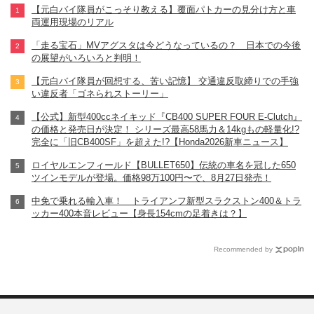
【元白バイ隊員がこっそり教える】覆面パトカーの見分け方と車
両運用現場のリアル
「走る宝石」MVアグスタは今どうなっているの？ 日本での今後
の展望がいろいろと判明！
【元白バイ隊員が回想する、苦い記憶】 交通違反取締りでの手強
い違反者「ゴネられストーリー」
【公式】新型400ccネイキッド『CB400 SUPER FOUR E-Clutch』
の価格と発売日が決定！ シリーズ最高58馬力＆14kgもの軽量化!?
完全に「旧CB400SF」を超えた!?【Honda2026新車ニュース】
ロイヤルエンフィールド【BULLET650】伝統の車名を冠した650
ツインモデルが登場。価格98万100円〜で、8月27日発売！
中免で乗れる輸入車！ トライアンフ新型スラクストン400＆トラ
ッカー400本音レビュー【身長154cmの足着きは？】
Recommended by