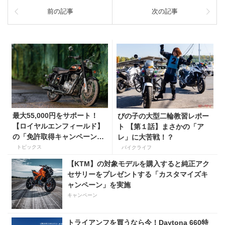
前の記事
次の記事
最大55,000円をサポート！
ぴの子の大型二輪教習レポー
【ロイヤルエンフィールド】
ト 【第１話】まさかの「ア
の「免許取得キャンペーン」
レ」に大苦戦！？
が展開中！
トピックス
バイクライフ
【KTM】の対象モデルを購入すると純正アク
セサリーをプレゼントする「カスタマイズキ
ャンペーン」を実施
キャンペーン
トライアンフを買うなら今！Daytona 660特