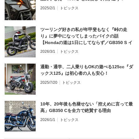
2025/2/1
トピックス
ツーリング好きの私が年甲斐もなく『峠の走
り』に夢中になってしまったバイクの話
【Hondaの道は1日にしてならず／GB350 S イ
ンプレ・レビュー 前編】
2026/3/1
トピックス
通勤・通学、二人乗りもOKの遊べる125cc『ダ
ックス125』は初心者の人も安心！
2025/7/20
トピックス
10年、20年後も色褪せない「控えめに言って最
高」GB350 Cを全力で絶賛する理由
2026/1/1
トピックス