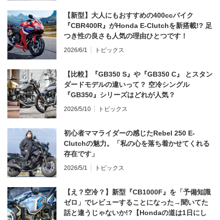
【新型】大人にもおすすめの400ccバイク
『CBR400R』がHonda E-Clutchを新搭載!? 足
つき性の良さも人気の理由ひとつです！
2026/6/1
トピックス
【比較】『GB350 S』や『GB350 C』 とスタン
ダードモデルの違いって？ 空冷シングル
『GB350』シリーズはどれが人気？
2026/5/10
トピックス
初心者ママライダーの感じたRebel 250 E-
Clutchの魅力。「私の心を落ち着かせてくれる
存在です」
2026/5/1
トピックス
【え？空冷？】新型『CB1000F』を「予備知識
ゼロ」でレビューすることになった→聞いてた
話と違うじゃないか!?【Hondaの道は1日にし