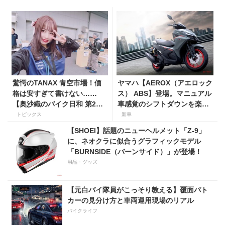
驚愕のTANAX 青空市場！価
ヤマハ【AEROX（アエロック
格は安すぎて書けない……
ス） ABS】登場。マニュアル
【奥沙織のバイク日和 第2
車感覚のシフトダウンを楽し
回】
める新型155ccスポーツスク
トピックス
新車
ーター8月31日発売。価格48
【SHOEI】話題のニューヘルメット「Z-9」
万1800円
に、ネオクラに似合うグラフィックモデル
「BURNSIDE（バーンサイド）」が登場！
用品・グッズ
【元白バイ隊員がこっそり教える】覆面パト
カーの見分け方と車両運用現場のリアル
バイクライフ