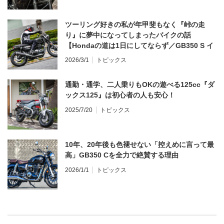
ツーリング好きの私が年甲斐もなく『峠の走
り』に夢中になってしまったバイクの話
【Hondaの道は1日にしてならず／GB350 S イ
ンプレ・レビュー 前編】
2026/3/1
トピックス
通勤・通学、二人乗りもOKの遊べる125cc『ダ
ックス125』は初心者の人も安心！
2025/7/20
トピックス
10年、20年後も色褪せない「控えめに言って最
高」GB350 Cを全力で絶賛する理由
2026/1/1
トピックス