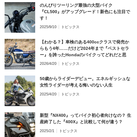
のんびりツーリング最強の大型バイク
『CL500』がアップグレード！新色にも注目で
す！
2025/9/10
トピックス
【わかる？】車検のある400ccクラスで発売か
らもう4年……だけど2024年まで『ベストセラ
ー』を誇ったHondaのバイクってどれだと思
う？
2026/4/20
トピックス
50歳からライダーデビュー。エネルギッシュな
女性ライダーが考える悔いのない人生
2025/4/20
トピックス
新型『NX400』ってバイク初心者向けなの？ 生
産終了した『400X』と比較して何が違う？
2025/2/1
トピックス