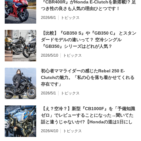
『CBR400R』がHonda E-Clutchを新搭載!? 足
つき性の良さも人気の理由ひとつです！
2026/6/1
トピックス
【比較】『GB350 S』や『GB350 C』 とスタン
ダードモデルの違いって？ 空冷シングル
『GB350』シリーズはどれが人気？
2026/5/10
トピックス
初心者ママライダーの感じたRebel 250 E-
Clutchの魅力。「私の心を落ち着かせてくれる
存在です」
2026/5/1
トピックス
【え？空冷？】新型『CB1000F』を「予備知識
ゼロ」でレビューすることになった→聞いてた
話と違うじゃないか!?【Hondaの道は1日にし
てならず／CB1000F ①第一印象 編】
2026/4/10
トピックス