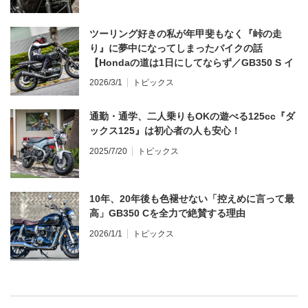
ツーリング好きの私が年甲斐もなく『峠の走
り』に夢中になってしまったバイクの話
【Hondaの道は1日にしてならず／GB350 S イ
ンプレ・レビュー 前編】
2026/3/1
トピックス
通勤・通学、二人乗りもOKの遊べる125cc『ダ
ックス125』は初心者の人も安心！
2025/7/20
トピックス
10年、20年後も色褪せない「控えめに言って最
高」GB350 Cを全力で絶賛する理由
2026/1/1
トピックス