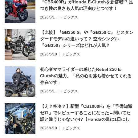
『CBR400R』がHonda E-Clutchを新搭載!? 足
つき性の良さも人気の理由ひとつです！
2026/6/1
トピックス
【比較】『GB350 S』や『GB350 C』 とスタン
ダードモデルの違いって？ 空冷シングル
『GB350』シリーズはどれが人気？
2026/5/10
トピックス
初心者ママライダーの感じたRebel 250 E-
Clutchの魅力。「私の心を落ち着かせてくれる
存在です」
2026/5/1
トピックス
【え？空冷？】新型『CB1000F』を「予備知識
ゼロ」でレビューすることになった→聞いてた
話と違うじゃないか!?【Hondaの道は1日にし
てならず／CB1000F ①第一印象 編】
2026/4/10
トピックス