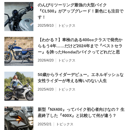
のんびりツーリング最強の大型バイク
『CL500』がアップグレード！新色にも注目で
す！
2025/9/10
トピックス
【わかる？】車検のある400ccクラスで発売か
らもう4年……だけど2024年まで『ベストセラ
ー』を誇ったHondaのバイクってどれだと思
う？
2026/4/20
トピックス
50歳からライダーデビュー。エネルギッシュな
女性ライダーが考える悔いのない人生
2025/4/20
トピックス
新型『NX400』ってバイク初心者向けなの？ 生
産終了した『400X』と比較して何が違う？
2025/2/1
トピックス