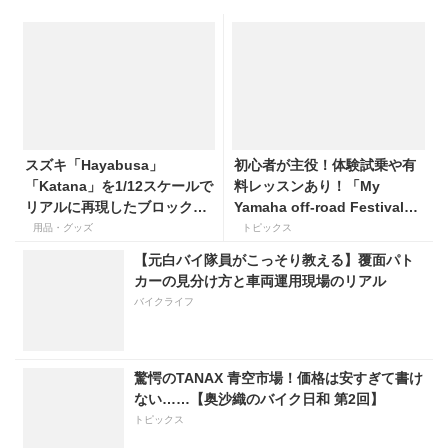
スズキ「Hayabusa」
初心者が主役！体験試乗や有
「Katana」を1/12スケールで
料レッスンあり！「My
リアルに再現したブロックモ
Yamaha off-road Festival」
デルが登場！
を9月5日・6日にオンタケエ
用品・グッズ
トピックス
クスプローラーパークで実
【元白バイ隊員がこっそり教える】覆面パト
施！
カーの見分け方と車両運用現場のリアル
バイクライフ
驚愕のTANAX 青空市場！価格は安すぎて書け
ない……【奥沙織のバイク日和 第2回】
トピックス