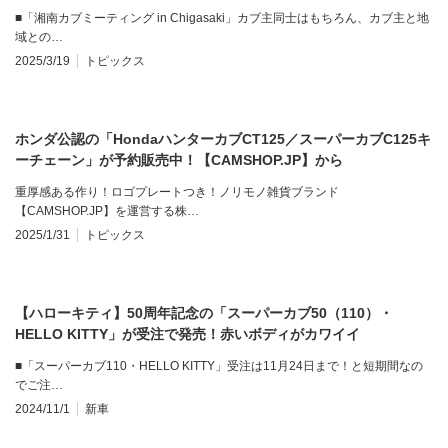
■「湘南カブミーティング in Chigasaki」カブ主同士はもちろん、カブ主と地
域との…
2025/3/19
トピックス
ホンダ公認の「HondaハンターカブCT125／スーパーカブC125キ
ーチェーン」が予約販売中！【CAMSHOP.JP】から
重厚感ある作り！ロゴプレートつき！ノリモノ雑貨ブランド
【CAMSHOP.JP】を運営する株…
2025/1/31
トピックス
【ハローキティ】50周年記念の「スーパーカブ50（110）・
HELLO KITTY」が受注で発売！赤いボディがカワイイ
■「スーパーカブ110・HELLO KITTY」受注は11月24日まで！と短期間なの
でご注…
2024/11/1
新車