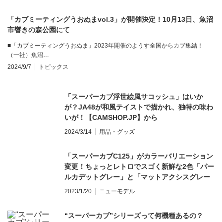
「カブミーティングうおぬまvol.3」が開催決定！10月13日、魚沼
市響きの森公園にて
■「カブミーティングうおぬま」2023年開催のようす全国からカブ集結！
（一社）魚沼…
2024/9/7
トピックス
「スーパーカブ浮世絵風サコッシュ」はいか
が？JA48が和風テイストで描かれ、独特の味わ
いが！【CAMSHOP.JP】から
2024/3/14
用品・グッズ
「スーパーカブC125」がカラーバリエーション
変更！ちょっとレトロでスゴく新鮮な2色「パー
ルカデットグレー」と「マットアクシスグレー
メタリック」を新設定
2023/1/20
ニューモデル
“スーパーカブ”シリーズって何機種あるの？