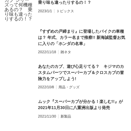
乗り味も違ったりするの！？
2023/1/1
トピックス
『すずめの戸締まり』に登場したバイクの車種
は？ 年式、カラー名まで推察!! 新海誠監督お気
に入りの「ホンダの名車」
2022/11/18
雑ネタ
あなたのカブ、遊び心足りてる？ キジマのカ
スタムパーツでスーパーカブ＆クロスカブの冒
険力をアップしよう!
2022/10/8
用品・グッズ
ムック『スーパーカブが分かる！楽しむ!!』が
2021年11月30日に八重洲出版より発売
2021/11/30
新製品