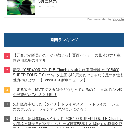
5月に発売
ニューモデル,
Recommended by
週間ランキング
【元白バイ隊員がこっそり教える】覆面パトカーの見分け方と車
両運用現場のリアル
新型『CBR400R FOUR E-Clutch』の走りは高回転域で『CB400
SUPER FOUR E-Clutch』を上回る!? 馬力だけじゃなく足つき性も
魅力のひとつ！【Honda2026新車ニュース】
「走る宝石」MVアグスタは今どうなっているの？ 日本での今後
の展望がいろいろと判明！
先行販売中だった【タイチ】ドライマスター ストライカー シュー
ズのフルカラーラインアップがついにそろう！
【公式】新型400ccネイキッド『CB400 SUPER FOUR E-Clutch』
の価格と発売日が決定！ シリーズ最高58馬力＆14kgもの軽量化!?