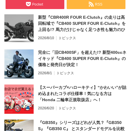
Pocket
RSS
新型『CBR400R FOUR E-Clutch』の走りは高
回転域で『CB400 SUPER FOUR E-Clutch』を
上回る!? 馬力だけじゃなく足つき性も魅力のひ
とつ！
2026/8/10
トピックス
完全に「旧CB400SF」を超えた!? 新型400ccネ
イキッド『CB400 SUPER FOUR E-Clutch』の
価格と発売日が決定！
2026/8/1
トピックス
【スーパーカブ×ハローキティ】“かわいい”が詰
め込まれたコラボ仕様車！気になる方は
「Honda 二輪車正規取扱店」へ！
2026/6/20
トピックス
『GB350』シリーズはどれが人気？『GB350
S』『GB350 C』 とスタンダードモデルを比較