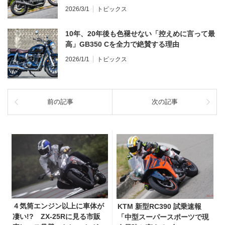
ンプレ・レビュー 前編】
2026/3/1
トピックス
10年、20年後も色褪せない「控えめに言って最
高」GB350 Cを全力で絶賛する理由
2026/1/1
トピックス
前の記事
次の記事
４気筒エンジン以上に車体が
KTM 新型RC390 試乗速報
凄い!? ZX-25Rに見る市販
「中型スーパースポーツで現