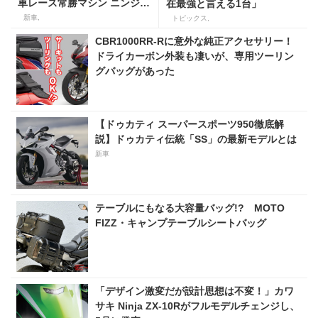
車レース常勝マシン ニンジャ
在最強と言える1台」
ZX-10Rの血統
新車,
トピックス,
CBR1000RR-Rに意外な純正アクセサリー！
ドライカーボン外装も凄いが、専用ツーリン
グバッグがあった
【ドゥカティ スーパースポーツ950徹底解
説】ドゥカティ伝統「SS」の最新モデルとは
新車
テーブルにもなる大容量バッグ!? MOTO
FIZZ・キャンプテーブルシートバッグ
「デザイン激変だが設計思想は不変！」カワ
サキ Ninja ZX-10Rがフルモデルチェンジし、