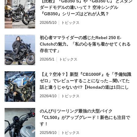
【比較】『GB350 S』や『GB350 C』 とスタン
ダードモデルの違いって？ 空冷シングル
『GB350』シリーズはどれが人気？
2026/5/10
トピックス
初心者ママライダーの感じたRebel 250 E-
Clutchの魅力。「私の心を落ち着かせてくれる
存在です」
2026/5/1
トピックス
【え？空冷？】新型『CB1000F』を「予備知識
ゼロ」でレビューすることになった→聞いてた
話と違うじゃないか!?【Hondaの道は1日にし
てならず／CB1000F ①第一印象 編】
2026/4/10
トピックス
のんびりツーリング最強の大型バイク
『CL500』がアップグレード！新色にも注目で
す！
2025/9/10
トピックス