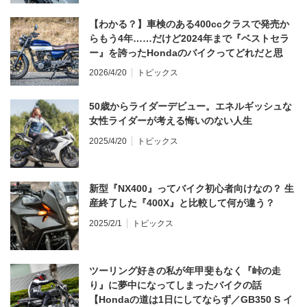
【わかる？】車検のある400ccクラスで発売か
らもう4年……だけど2024年まで『ベストセラ
ー』を誇ったHondaのバイクってどれだと思
う？
2026/4/20
トピックス
50歳からライダーデビュー。エネルギッシュな
女性ライダーが考える悔いのない人生
2025/4/20
トピックス
新型『NX400』ってバイク初心者向けなの？ 生
産終了した『400X』と比較して何が違う？
2025/2/1
トピックス
ツーリング好きの私が年甲斐もなく『峠の走
り』に夢中になってしまったバイクの話
【Hondaの道は1日にしてならず／GB350 S イ