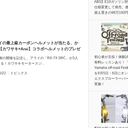
ABS】E10ガソリン
仕様変更して発売。
据え置きの98万100
イの最上級カーボンヘルメットが当たる、か
【カワサキ×Arai】コラボヘルメットのプレゼ
キャンペーンを実施中
初心者が主役！体験
耐の開催を記念し、アライの「RX-7X SRC」が3人
有料レッスンあり！「
たる！カワサキモータースジ…
Yamaha off-road Fest
6/22
トピックス
を9月5日・6日にオ
エクスプローラーパ
実施！