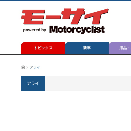
トピックス
新車
用品・
ホーム
アライ
アライ