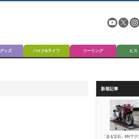
グッズ
バイク&ライフ
ツーリング
ヒス
新着記事
「走る宝石」MVアグ