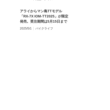
円）追加！
アライからマン島TTモデル
「RX-7X IOM-TT2025」が限定
発売。受注期間は5月15日まで
で、取り扱いはアライヘルメッ
2025/5/1
バイクライフ
トテクニカルプロショップのみ