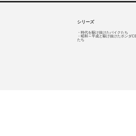
シリーズ
・
時代を駆け抜けたバイクたち
・
昭和～平成と駆け抜けたホンダC
たち