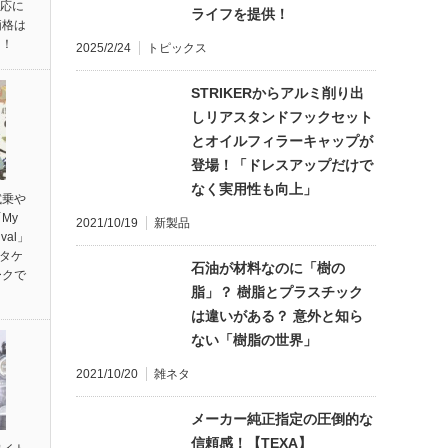
対応に
ライフを提供！
価格は
円！
2025/2/24
トピックス
STRIKERからアルミ削り出
しリアスタンドフックセット
とオイルフィラーキャップが
登場！「ドレスアップだけで
なく実用性も向上」
試乗や
My
2021/10/19
新製品
ival」
ンタケ
石油が材料なのに「樹の
ークで
脂」？ 樹脂とプラスチック
は違いがある？ 意外と知ら
ない「樹脂の世界」
2021/10/20
雑ネタ
メーカー純正指定の圧倒的な
信頼感！【TEXA】