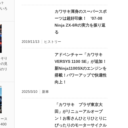
の？
がいろ
カワサキ渾身のスーパースポ
ーツは超好印象！ ’07-08
Ninja ZX-6Rの実力を振り返
る
2019/11/13
ヒストリー
アドベンチャー「カワサキ
っそり
VERSYS 1100 SE」が追加！
ーの見
新Ninja1100SXのエンジンを
場のリ
搭載！パワーアップで快適性
向上！
2025/3/10
新車
「カワサキ プラザ東京大
田」がリニューアルオープ
ン！お客さんひとりひとりに
リース
400
ぴったりのモーターサイクル