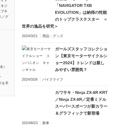
ワイト
「NAVIGATOR TXB
【キジ
ンプキ
EVOLUTION」は納得の性能
ス／グ
のトップクラステスター ＜
世界の逸品を研究＞
2024/3/21
用品・グッズ
ガールズスタッフコレクショ
ン【東京モーターサイクルシ
ョー2024】トレンドは親し
（水）
みやすい雰囲気？
】
グ
2024/3/26
バイクライフ
ズを手
カワサキ・Ninja ZX-6R KRT
／Ninja ZX-6R／定番ミドル
スーパースポーツが新カラー
＆グラフィックで新登場
2024/8/23
新車