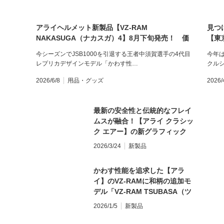
アライヘルメット新製品【VZ-RAM
見つ
NAKASUGA（ナカスガ）4】8月下旬発売！ 価
【東
格7万4800円
今シーズンでJSB1000を引退する王者中須賀選手の4代目
今年は
レプリカデザインモデル「かわす性…
クル
2026/6/8
用品・グッズ
2026/
最新の安全性と伝統的なフレイ
ムスが融合！【アライ クラシッ
ク エアー】の新グラフィック
「チョッパー」が登場
2026/3/24
新製品
かわす性能を追求した【アラ
イ】のVZ-RAMに和柄の追加モ
デル「VZ-RAM TSUBASA（ツ
バサ）」が登場
2026/1/5
新製品