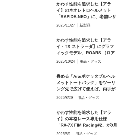
かわす性能を追求した【アラ
イ】のネオレトロヘルメット
「RAPIDE-NEO」に、老舗レザ
ーブランド「KADOYA」とのコ
2025/11/27
新製品
ラボモデルが登場！
かわす性能を追求した【アラ
イ・TX-ストラーダ】にグラフ
ィックモデル、ROARS ［ロア
ーズ］が登場
2025/10/24
用品・グッズ
畳める「Araiポケッタブルヘル
メットトートバッグ」をツーリ
ング先で広げて使えば、両手が
フリーに！4,180円
2025/8/29
用品・グッズ
かわす性能を追求した【アラ
イ】の本格レース専用仕様
「RX-7X FIM Racing#2」が9月
下旬発売！
2025/8/1
用品・グッズ