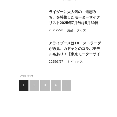
ライダーに大人気の「道志み
ち」を特集したモーターサイク
リスト2025年7月号は5月30日
（金）発売！
2025/5/28
用品・グッズ
アライブースはTX・ストラーダ
が必見、カドヤとのコラボモデ
ルもあり！【東京モーターサイ
クルショー2025 必見ブース紹
2025/3/27
トピックス
介】
PAGE NAVI
1
2
3
4
»