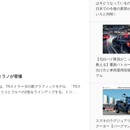
は今どうなっている
日本での今後の展望
いろと判明！
【元白バイ隊員がこ
教える】覆面パトカ
分け方と車両運用現
アル
ィラノが登場
、TXストラーダの新グラフィックモデル、「TXス
トリコとブルーの2色をラインアップする。トリ…
スズキのラグジュア
クーター【バーグマン