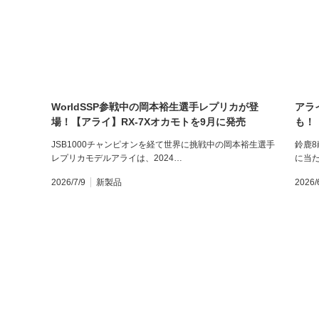
WorldSSP参戦中の岡本裕生選手レプリカが登
アラ
場！【アライ】RX-7Xオカモトを9月に発売
も！
ント
JSB1000チャンピオンを経て世界に挑戦中の岡本裕生選手
鈴鹿8
レプリカモデルアライは、2024…
に当
2026/7/9
新製品
2026/