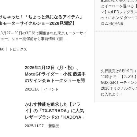
配線の切り替えでホ
とイエローを選べる
マ】のLEDフォグラ
けちゃった！「ちょっと気になるアイテム」
ットにホンダ ダック
京モーターサイクルショー2026見聞記】
ロム用が登場
3月27～29日の3日間で開催された東京モーターサイ
ショー。ショー開催前から事前情報で賑…
4/6
トピックス
2026年1月12日（月・祝）、
先行販売は8月19日
MotoGPライダー・小椋 藍選手
11時まで！【スズキ
のサイン会＆トークショーを開
GSX-S/Rミーティン
催！
2026オリジナルグッ
2026/1/6
イベント
に入れよう！
かわす性能を追求した【アラ
イ】の「TX-STRADA」に人気
レザーブランドの「KADOYA」
とのコラボモデルが登場！
2025/11/27
新製品