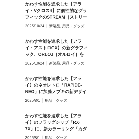
かわす性能を追求した【アラ
イ・Vクロス4】に個性的なグラ
フィックのSTREAM［ストリー
ム］を設定
2025/10/24
新製品
,
用品・グッズ
かわす性能を追求した【アラ
イ・アストロGX】の新グラフィ
ック、ORLOJ［オルロイ］を
12月上旬に発売
2025/10/24
新製品
,
用品・グッズ
かわす性能を追求した【アラ
イ】のネオレトロ「RAPIDE-
NEO」に加藤ノブキの新デザイ
ン「HAVE A BIKE DAY」が追
2025/8/1
用品・グッズ
加！
かわす性能を追求した【アラ
イ】のフラッグシップ「RX-
7X」に、新カラーリング「カダ
ローラ・リスタイル」（84,700
2025/8/1
用品・グッズ