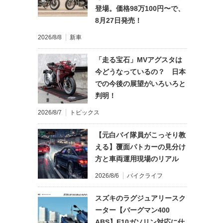
登場。価格98万100円〜で、
8月27日発売！
2026/8/8
新車
「走る宝石」MVアグスタは
今どうなっているの？ 日本
での今後の展望がいろいろと
判明！
2026/8/7
トピックス
【元白バイ隊員がこっそり教
える】覆面パトカーの見分け
方と車両運用現場のリアル
2026/8/6
バイクライフ
スズキのラグジュアリースク
ーター【バーグマン400
ABS】E10ガソリン対応に仕