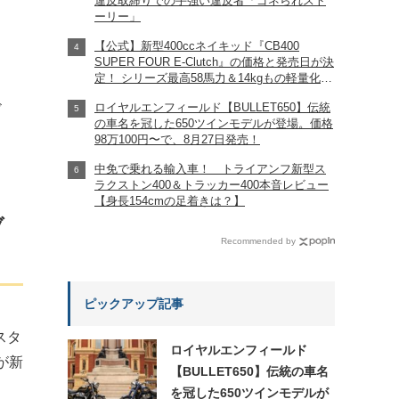
違反取締りでの手強い違反者「ゴネられスト
ーリー」
【公式】新型400ccネイキッド『CB400
SUPER FOUR E-Clutch』の価格と発売日が決
定！ シリーズ最高58馬力＆14kgもの軽量化!?
完全に「旧CB400SF」を超えた!?
ロイヤルエンフィールド【BULLET650】伝統
ド
【Honda2026新車ニュース】
の車名を冠した650ツインモデルが登場。価格
98万100円〜で、8月27日発売！
中免で乗れる輸入車！ トライアンフ新型ス
ラクストン400＆トラッカー400本音レビュー
【身長154cmの足着きは？】
ブ
Recommended by
ピックアップ記事
スタ
ロイヤルエンフィールド
が新
【BULLET650】伝統の車名
を冠した650ツインモデルが