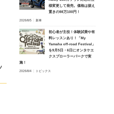
様変更して発売。価格は据え
置きの98万100円！
2026/8/5
新車
初心者が主役！体験試乗や有
料レッスンあり！「My
Yamaha off-road Festival」
を9月5日・6日にオンタケエ
クスプローラーパークで実
施！
ッ
2026/8/4
トピックス