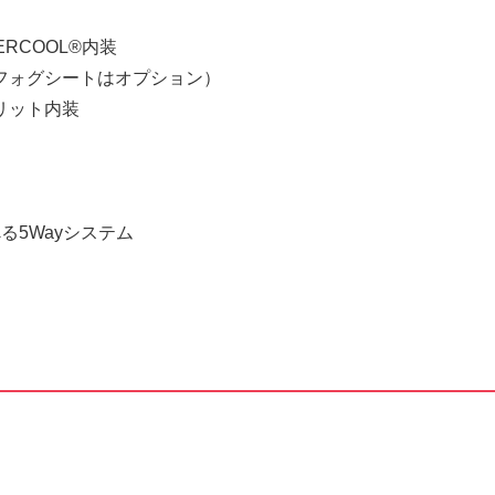
COOL®内装
ォグシートはオプション）
リット内装
5Wayシステム