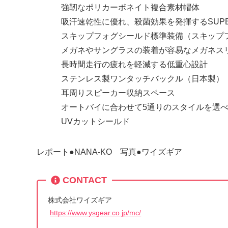
強靭なポリカーボネイト複合素材帽体
吸汗速乾性に優れ、殺菌効果を発揮するSUPER
スキップフォグシールド標準装備（スキップフ
メガネやサングラスの装着が容易なメガネス
長時間走行の疲れを軽減する低重心設計
ステンレス製ワンタッチバックル（日本製）
耳周りスピーカー収納スペース
オートバイに合わせて5通りのスタイルを選べる
UVカットシールド
レポート●NANA-KO 写真●ワイズギア
CONTACT
株式会社ワイズギア
https://www.ysgear.co.jp/mc/