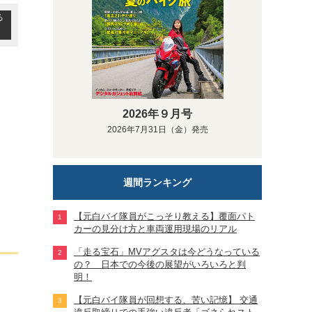
る
2026年９月号
2026年7月31日（金）発売
週間ランキング
【元白バイ隊員がこっそり教える】覆面パト
カーの見分け方と車両運用現場のリアル
「走る宝石」MVアグスタは今どうなっている
の？ 日本での今後の展望がいろいろと判
明！
【元白バイ隊員が回想する、苦い記憶】 交通