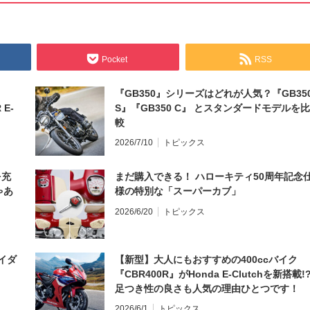
Pocket
RSS
『GB350』シリーズはどれが人気？『GB35
 E-
S』『GB350 C』 とスタンダードモデルを比
較
2026/7/10
トピックス
を充
まだ購入できる！ ハローキティ50周年記念
ゃあ
様の特別な「スーパーカブ」
2026/6/20
トピックス
イダ
【新型】大人にもおすすめの400ccバイク
『CBR400R』がHonda E-Clutchを新搭載!
足つき性の良さも人気の理由ひとつです！
2026/6/1
トピックス