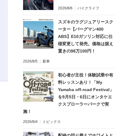
2026/8/6
バイクライフ
スズキのラグジュアリースク
ーター【バーグマン400
ABS】E10ガソリン対応に仕
様変更して発売。価格は据え
置きの98万100円！
2026/8/5
新車
初心者が主役！体験試乗や有
料レッスンあり！「My
Yamaha off-road Festival」
を9月5日・6日にオンタケエ
クスプローラーパークで実
施！
2026/8/4
トピックス
配線の切り替えでホワイトと