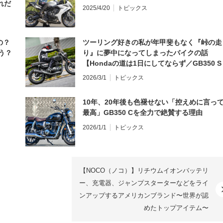
れだ
2025/4/20
トピックス
の？
ツーリング好きの私が年甲斐もなく『峠の走
う？
り』に夢中になってしまったバイクの話
【Hondaの道は1日にしてならず／GB350 S
インプレ・レビュー 前編】
2026/3/1
トピックス
10年、20年後も色褪せない「控えめに言っ
最高」GB350 Cを全力で絶賛する理由
2026/1/1
トピックス
【NOCO（ノコ）】リチウムイオンバッテリ
ー、充電器、ジャンプスターターなどをライ
ンアップするアメリカンブランド〜世界が認
めたトップアイテム〜