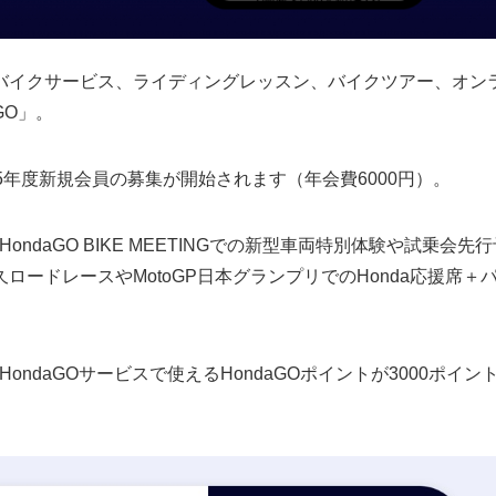
バイクサービス、ライディングレッスン、バイクツアー、オン
GO」。
025年度新規会員の募集が開始されます（年会費6000円）。
ondaGO BIKE MEETINGでの新型車両特別体験や試乗会先
ードレースやMotoGP日本グランプリでのHonda応援席＋
。
HondaGOサービスで使えるHondaGOポイントが3000ポイン