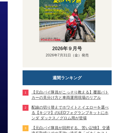
2026年９月号
2026年7月31日（金）発売
週間ランキング
【元白バイ隊員がこっそり教える】覆面パト
カーの見分け方と車両運用現場のリアル
配線の切り替えでホワイトとイエローを選べ
る【キジマ】のLEDフォグランプキットにホ
ンダ ダックス／グロム用が登場
【元白バイ隊員が回想する、苦い記憶】 交通