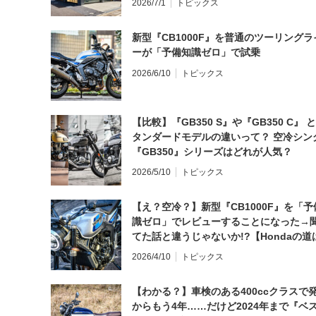
2026/7/1
トピックス
新型『CB1000F』を普通のツーリングラ
ーが「予備知識ゼロ」で試乗
2026/6/10
トピックス
【比較】『GB350 S』や『GB350 C』 
タンダードモデルの違いって？ 空冷シン
『GB350』シリーズはどれが人気？
2026/5/10
トピックス
【え？空冷？】新型『CB1000F』を「予
識ゼロ」でレビューすることになった→
てた話と違うじゃないか!?【Hondaの道
日にしてならず／CB1000F ①第一印象 
2026/4/10
トピックス
【わかる？】車検のある400ccクラスで
からもう4年……だけど2024年まで『ベ