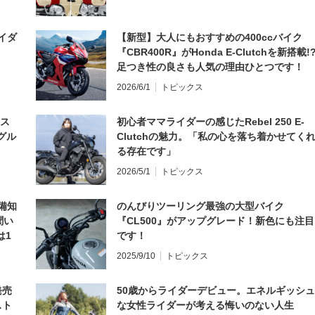
イダ
【新型】大人にもおすすめの400ccバイク
『CBR400R』がHonda E-Clutchを新搭載!
足つき性の良さも人気の理由ひとつです！
2026/6/1
トピックス
とス
初心者ママライダーの感じたRebel 250 E-
グル
Clutchの魅力。「私の心を落ち着かせてく
る存在です」
2026/5/1
トピックス
備知
のんびりツーリング最強の大型バイク
聞い
『CL500』がアップグレード！新色にも注目
は1
です！
編】
2025/9/10
トピックス
発売
50歳からライダーデビュー。エネルギッシュ
スト
な女性ライダーが考える悔いのない人生