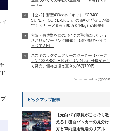
違反取締りでの手強い違反者「ゴネられスト
ーリー」
【公式】新型400ccネイキッド『CB400
SUPER FOUR E-Clutch』の価格と発売日が決
ライ
定！ シリーズ最高58馬力＆14kgもの軽量化!?
完全に「旧CB400SF」を超えた!?
大阪・泉佐野を西のバイクの聖地にしたい!?
【Honda2026新車ニュース】
さおりんツーリング開催！【奥沙織のバイク
日和第３回】
スズキのラグジュアリースクーター【バーグ
マン400 ABS】E10ガソリン対応に仕様変更し
行予
て発売。価格は据え置きの98万100円！
パド
Recommended by
トプ
ピックアップ記事
【元白バイ隊員がこっそり教
える】覆面パトカーの見分け
方と車両運用現場のリアル