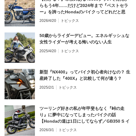
らもう4年……だけど2024年まで『ベストセラ
ー』を誇ったHondaのバイクってどれだと思
う？
2026/4/20
トピックス
50歳からライダーデビュー。エネルギッシュな
女性ライダーが考える悔いのない人生
2025/4/20
トピックス
新型『NX400』ってバイク初心者向けなの？ 生
産終了した『400X』と比較して何が違う？
2025/2/1
トピックス
ツーリング好きの私が年甲斐もなく『峠の走
り』に夢中になってしまったバイクの話
【Hondaの道は1日にしてならず／GB350 S イ
ンプレ・レビュー 前編】
2026/3/1
トピックス