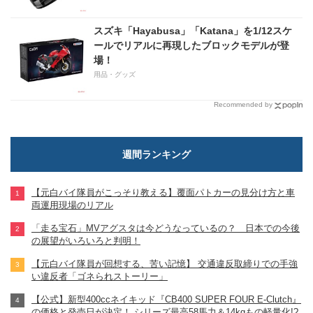
スズキ「Hayabusa」「Katana」を1/12スケ
ールでリアルに再現したブロックモデルが登
場！
用品・グッズ
Recommended by
週間ランキング
【元白バイ隊員がこっそり教える】覆面パトカーの見分け方と車
両運用現場のリアル
「走る宝石」MVアグスタは今どうなっているの？ 日本での今後
の展望がいろいろと判明！
【元白バイ隊員が回想する、苦い記憶】 交通違反取締りでの手強
い違反者「ゴネられストーリー」
【公式】新型400ccネイキッド『CB400 SUPER FOUR E-Clutch』
の価格と発売日が決定！ シリーズ最高58馬力＆14kgもの軽量化!?