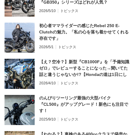
『GB350』シリーズはどれが人気？
2026/5/10
トピックス
初心者ママライダーの感じたRebel 250 E-
Clutchの魅力。「私の心を落ち着かせてくれる
存在です」
2026/5/1
トピックス
【え？空冷？】新型『CB1000F』を「予備知識
ゼロ」でレビューすることになった→聞いてた
話と違うじゃないか!?【Hondaの道は1日にし
てならず／CB1000F ①第一印象 編】
2026/4/10
トピックス
のんびりツーリング最強の大型バイク
『CL500』がアップグレード！新色にも注目で
す！
2025/9/10
トピックス
【わかる？】車検のある400ccクラスで発売か