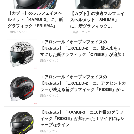
【カブト】のフルフェイスヘ
【カブト】の快適フルフェイ
ルメット「KAMUI-3」に、新
スヘルメット「SHUMA」
グラフィック「PRISMA」が
に、新グラフィック
追加！ビビッドな色彩はアー
「NIGHTER」が追加！コウモ
用品・グッズ
用品・グッズ
ト！
リ柄でミステリアス！
エアロシールドオープンフェイスの
【Kabuto】「EXCEED-2」に、近未来をテー
マにした新グラフィック「CYBER」が追加！
用品・グッズ
エアロシールドオープンフェイスの
【Kabuto】「EXCEED-2」に、アクセントカ
ラーが映える新グラフィック「RIDGE」が追
加！
用品・グッズ
【Kabuto】「KAMUI-3」に10作目のグラフ
ィック「RIDGE」が加わった！サイドにはシ
ャープなライン
用品・グッズ