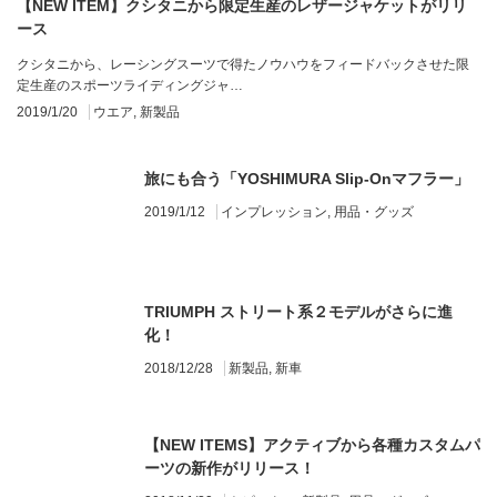
【NEW ITEM】クシタニから限定生産のレザージャケットがリリ
ース
クシタニから、レーシングスーツで得たノウハウをフィードバックさせた限
定生産のスポーツライディングジャ…
2019/1/20
ウエア
,
新製品
旅にも合う「YOSHIMURA Slip-Onマフラー」
2019/1/12
インプレッション
,
用品・グッズ
TRIUMPH ストリート系２モデルがさらに進
化！
2018/12/28
新製品
,
新車
【NEW ITEMS】アクティブから各種カスタムパ
ーツの新作がリリース！