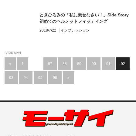
ときひろみの「私に乗せなさい！」Side Story
初めてのヘルメットフィッティング
2018/7/22
インプレッション
PAGE NAVI
«
1
…
87
88
89
90
91
92
93
94
95
96
»