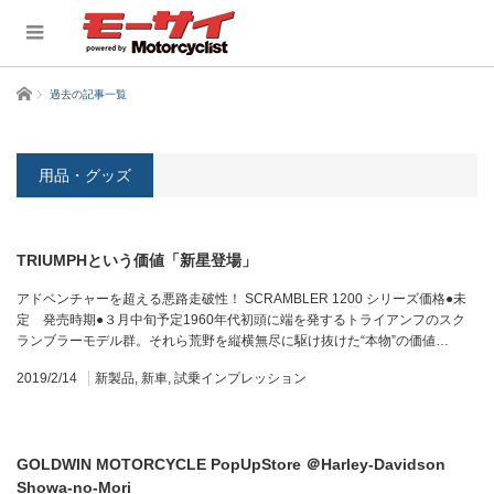
ホーム
過去の記事一覧
用品・グッズ
TRIUMPHという価値「新星登場」
アドベンチャーを超える悪路走破性！ SCRAMBLER 1200 シリーズ価格●未
定 発売時期●３月中旬予定1960年代初頭に端を発するトライアンフのスク
ランブラーモデル群。それら荒野を縦横無尽に駆け抜けた“本物”の価値…
2019/2/14
新製品
,
新車
,
試乗インプレッション
GOLDWIN MOTORCYCLE PopUpStore ＠Harley-Davidson
Showa-no-Mori