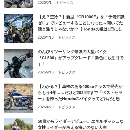
2026/5/1
トピックス
【え？空冷？】新型『CB1000F』を「予備知識
ゼロ」でレビューすることになった→聞いてた
話と違うじゃないか!?【Hondaの道は1日にし
てならず／CB1000F ①第一印象 編】
2026/4/10
トピックス
のんびりツーリング最強の大型バイク
『CL500』がアップグレード！新色にも注目で
す！
2025/9/10
トピックス
【わかる？】車検のある400ccクラスで発売か
らもう4年……だけど2024年まで『ベストセラ
ー』を誇ったHondaのバイクってどれだと思
う？
2026/4/20
トピックス
50歳からライダーデビュー。エネルギッシュな
女性ライダーが考える悔いのない人生