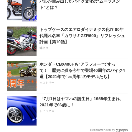
バルが生み出したバイク文化の“ムーブメン
ト”とは？
トップケースのエアロダイナミクス化!? 90年
代隠れ名車「カワサキZZR600」リフレッシュ
計画【第10話】
雑ネタ
ホンダ・CBX400Fも“アラフォー”ですっ
て！ 歴史に残る今年で登場40周年のバイク4
選【2021年で“○○周年”のモデルたち】
ヒストリー
「7月1日はヤマハの誕生日」1955年生まれ、
2021年で66歳に！
トピックス,
Recommended by