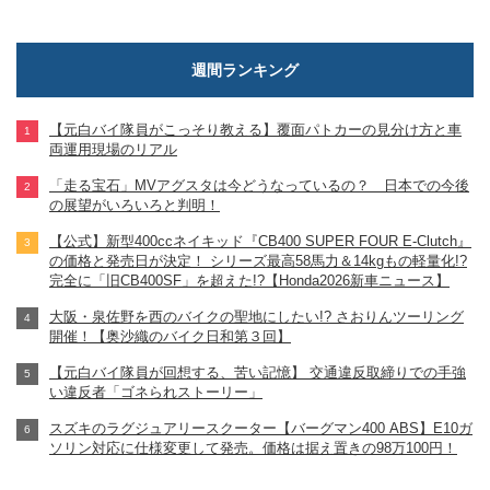
週間ランキング
【元白バイ隊員がこっそり教える】覆面パトカーの見分け方と車
両運用現場のリアル
「走る宝石」MVアグスタは今どうなっているの？ 日本での今後
の展望がいろいろと判明！
【公式】新型400ccネイキッド『CB400 SUPER FOUR E-Clutch』
の価格と発売日が決定！ シリーズ最高58馬力＆14kgもの軽量化!?
完全に「旧CB400SF」を超えた!?【Honda2026新車ニュース】
大阪・泉佐野を西のバイクの聖地にしたい!? さおりんツーリング
開催！【奥沙織のバイク日和第３回】
【元白バイ隊員が回想する、苦い記憶】 交通違反取締りでの手強
い違反者「ゴネられストーリー」
スズキのラグジュアリースクーター【バーグマン400 ABS】E10ガ
ソリン対応に仕様変更して発売。価格は据え置きの98万100円！