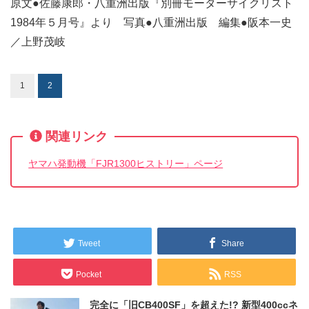
原文●佐藤康郎・八重洲出版『別冊モーターサイクリスト
1984年５月号』より 写真●八重洲出版 編集●阪本一史
／上野茂岐
1
2
関連リンク
ヤマハ発動機「FJR1300ヒストリー」ページ
Tweet
Share
Pocket
RSS
完全に「旧CB400SF」を超えた!? 新型400ccネ