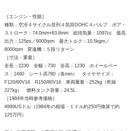
［エンジン・性能］
種類：空冷４サイクル並列４気筒DOHC４バルブ ボア・
ストローク：74.0mm×63.8mm 総排気量：1097cc 最高
出力：125ps／9000rpm 最大トルク：10.5kgm／
8000rpm 変速機：５段リターン
［寸法・重量］
全長：2230 全幅：730 全高：1230 ホイールベー
ス：1490 シート高780（各mm） タイヤサイズ：
F120/60V16 R150/80V16 車両重量：252kg（乾燥
227kg） 燃料タンク容量：24.5L
［1984年当時参考価格］
4999USドル（1984年の相場・１ドル約250円換算で約
125万円）