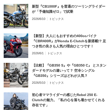
新型『CB1000F』を普通のツーリングライダー
が「予備知識ゼロ」で試乗
2026/6/10
トピックス
【新型】大人にもおすすめの400ccバイク
『CBR400R』がHonda E-Clutchを新搭載!? 足
つき性の良さも人気の理由ひとつです！
2026/6/1
トピックス
【比較】『GB350 S』や『GB350 C』 とスタン
ダードモデルの違いって？ 空冷シングル
『GB350』シリーズはどれが人気？
2026/5/10
トピックス
初心者ママライダーの感じたRebel 250 E-
Clutchの魅力。「私の心を落ち着かせてくれる
存在です」