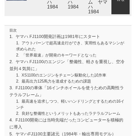
目次
ヤマハ FJ1100開発計画は1981年にスタート
アウトバーンで超高速走行ができ、実用性もあるマシンが
求められた
「世界最速」が開発のキーワードとなった
ヤマハ FJ1100のエンジン「整備性、軽さを重視し、空冷
並列４気筒に」
XS1100のエンジンをチェーン駆動化した試作車
最高出力125馬力を達成するための課題
FJ1100の車体「16インチホイールを使うための高剛性ラ
テラルフレーム」
最高速を追求しつつ、軽いハンドリングとするための16イ
ンチ
良好な整備性というメリットもあったラテラルフレーム
FJ1100開発には当時先端だったコンピューターを積極的
に導入
ヤマハFJ1100主要諸元（1984年・輸出専用モデル）