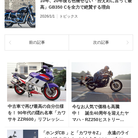
10年、20年後も色褪せない「控えめに言って最
高」GB350 Cを全力で絶賛する理由
2026/1/1
トピックス
前の記事
次の記事
中古車で再び最高の自分仕様
今なお人気で価格も高騰
を！ 90年代の隠れ名車「カワ
中！ 誕生40周年を迎えたヤ
サキ ZZR600」リフレッシュ
マハ・RZ250ヒストリー
計画【第１話】
【2020年で○周年！のモデル
たち】
「ホンダCB 」と「カワサキZ」 永遠のライ