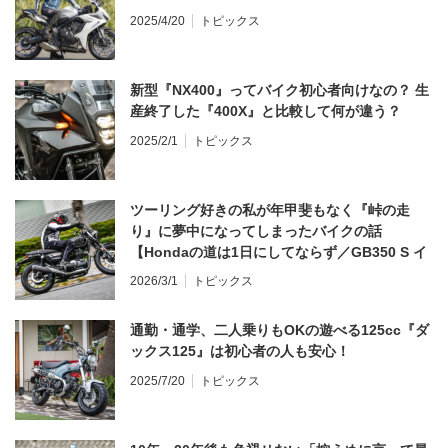
2025/4/20
トピックス
新型『NX400』ってバイク初心者向けなの？ 生
産終了した『400X』と比較して何が違う？
2025/2/1
トピックス
ツーリング好きの私が年甲斐もなく『峠の走
り』に夢中になってしまったバイクの話
【Hondaの道は1日にしてならず／GB350 S イ
ンプレ・レビュー 前編】
2026/3/1
トピックス
通勤・通学、二人乗りもOKの遊べる125cc『ダ
ックス125』は初心者の人も安心！
2025/7/20
トピックス