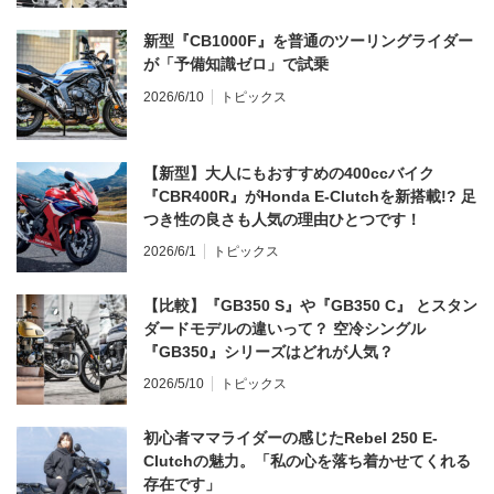
新型『CB1000F』を普通のツーリングライダー
が「予備知識ゼロ」で試乗
2026/6/10
トピックス
【新型】大人にもおすすめの400ccバイク
『CBR400R』がHonda E-Clutchを新搭載!? 足
つき性の良さも人気の理由ひとつです！
2026/6/1
トピックス
【比較】『GB350 S』や『GB350 C』 とスタン
ダードモデルの違いって？ 空冷シングル
『GB350』シリーズはどれが人気？
2026/5/10
トピックス
初心者ママライダーの感じたRebel 250 E-
Clutchの魅力。「私の心を落ち着かせてくれる
存在です」