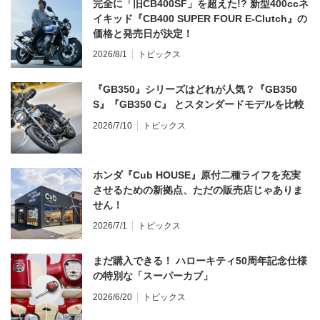
完全に「旧CB400SF」を超えた!? 新型400ccネ
イキッド『CB400 SUPER FOUR E-Clutch』の
価格と発売日が決定！
2026/8/1
トピックス
『GB350』シリーズはどれが人気？『GB350
S』『GB350 C』 とスタンダードモデルを比較
2026/7/10
トピックス
ホンダ『Cub HOUSE』原付二種ライフを充実
させるための新拠点、ただの販売店じゃありま
せん！
2026/7/1
トピックス
まだ購入できる！ ハローキティ50周年記念仕様
の特別な「スーパーカブ」
2026/6/20
トピックス