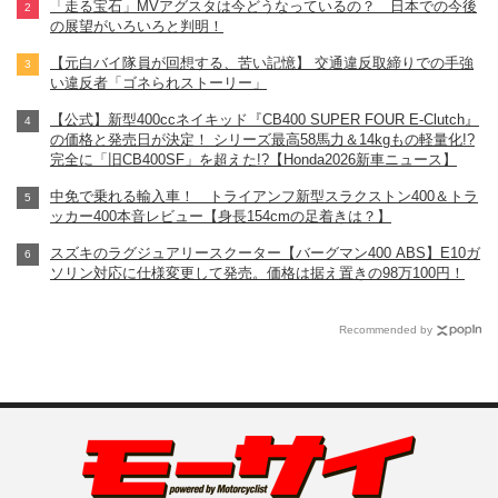
「走る宝石」MVアグスタは今どうなっているの？ 日本での今後
の展望がいろいろと判明！
【元白バイ隊員が回想する、苦い記憶】 交通違反取締りでの手強
い違反者「ゴネられストーリー」
【公式】新型400ccネイキッド『CB400 SUPER FOUR E-Clutch』
の価格と発売日が決定！ シリーズ最高58馬力＆14kgもの軽量化!?
完全に「旧CB400SF」を超えた!?【Honda2026新車ニュース】
中免で乗れる輸入車！ トライアンフ新型スラクストン400＆トラ
ッカー400本音レビュー【身長154cmの足着きは？】
スズキのラグジュアリースクーター【バーグマン400 ABS】E10ガ
ソリン対応に仕様変更して発売。価格は据え置きの98万100円！
Recommended by