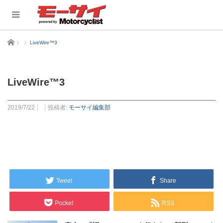
ホーム
LiveWire™3
LiveWire™3
2019/7/22
投稿者:
モーサイ編集部
Tweet
Share
Pocket
RSS