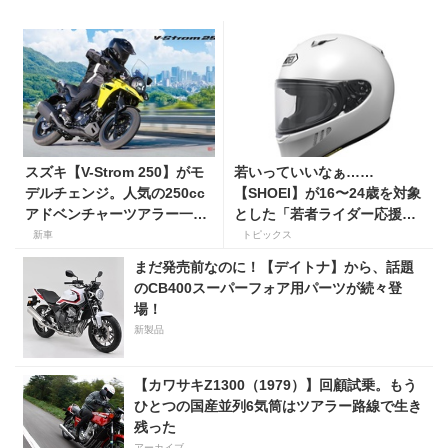
スズキ【V-Strom 250】がモ
若いっていいなぁ……
デルチェンジ。人気の250cc
【SHOEI】が16〜24歳を対象
アドベンチャーツアラー一部
とした「若者ライダー応援キ
仕様を変更して7月23日発
ャンペーン」を実施
新車
トピックス
売。価格68万5300円
まだ発売前なのに！【デイトナ】から、話題
のCB400スーパーフォア用パーツが続々登
場！
新製品
【カワサキZ1300（1979）】回顧試乗。もう
ひとつの国産並列6気筒はツアラー路線で生き
残った
アーカイブ