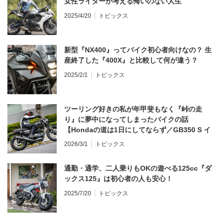
女性ライダーが考える悔いのない人生
2025/4/20
トピックス
新型『NX400』ってバイク初心者向けなの？ 生
産終了した『400X』と比較して何が違う？
2025/2/1
トピックス
ツーリング好きの私が年甲斐もなく『峠の走
り』に夢中になってしまったバイクの話
【Hondaの道は1日にしてならず／GB350 S イ
ンプレ・レビュー 前編】
2026/3/1
トピックス
通勤・通学、二人乗りもOKの遊べる125cc『ダ
ックス125』は初心者の人も安心！
2025/7/20
トピックス