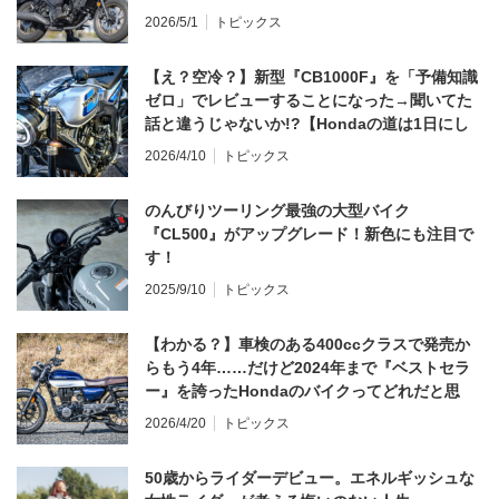
2026/5/1
トピックス
【え？空冷？】新型『CB1000F』を「予備知識
ゼロ」でレビューすることになった→聞いてた
話と違うじゃないか!?【Hondaの道は1日にし
てならず／CB1000F ①第一印象 編】
2026/4/10
トピックス
のんびりツーリング最強の大型バイク
『CL500』がアップグレード！新色にも注目で
す！
2025/9/10
トピックス
【わかる？】車検のある400ccクラスで発売か
らもう4年……だけど2024年まで『ベストセラ
ー』を誇ったHondaのバイクってどれだと思
う？
2026/4/20
トピックス
50歳からライダーデビュー。エネルギッシュな