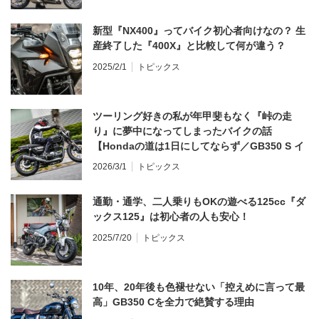
新型『NX400』ってバイク初心者向けなの？ 生
産終了した『400X』と比較して何が違う？
2025/2/1
トピックス
ツーリング好きの私が年甲斐もなく『峠の走
り』に夢中になってしまったバイクの話
【Hondaの道は1日にしてならず／GB350 S イ
ンプレ・レビュー 前編】
2026/3/1
トピックス
通勤・通学、二人乗りもOKの遊べる125cc『ダ
ックス125』は初心者の人も安心！
2025/7/20
トピックス
10年、20年後も色褪せない「控えめに言って最
高」GB350 Cを全力で絶賛する理由