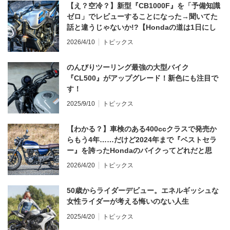
【え？空冷？】新型『CB1000F』を「予備知識
ゼロ」でレビューすることになった→聞いてた
話と違うじゃないか!?【Hondaの道は1日にし
てならず／CB1000F ①第一印象 編】
2026/4/10
トピックス
のんびりツーリング最強の大型バイク
『CL500』がアップグレード！新色にも注目で
す！
2025/9/10
トピックス
【わかる？】車検のある400ccクラスで発売か
らもう4年……だけど2024年まで『ベストセラ
ー』を誇ったHondaのバイクってどれだと思
う？
2026/4/20
トピックス
50歳からライダーデビュー。エネルギッシュな
女性ライダーが考える悔いのない人生
2025/4/20
トピックス