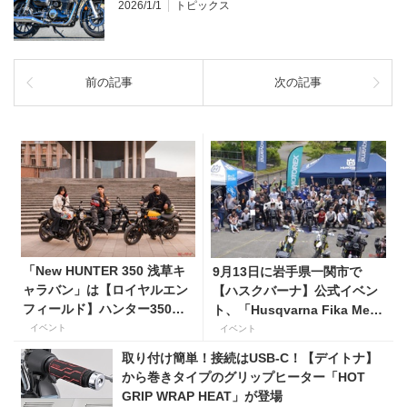
2026/1/1
トピックス
前の記事
次の記事
「New HUNTER 350 浅草キ
9月13日に岩手県一関市で
ャラバン」は【ロイヤルエン
【ハスクバーナ】公式イベン
フィールド】ハンター350の
ト、「Husqvarna Fika Meet
新色に試乗できるチャンス！
in 一関」を開催
イベント
イベント
取り付け簡単！接続はUSB-C！【デイトナ】
から巻きタイプのグリップヒーター「HOT
GRIP WRAP HEAT」が登場