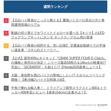
週間ランキング
【元白バイ隊員がこっそり教える】覆面パトカーの見分け方と車
両運用現場のリアル
配線の切り替えでホワイトとイエローを選べる【キジマ】のLED
フォグランプキットにホンダ ダックス／グロム用が登場
【元白バイ隊員が回想する、苦い記憶】 交通違反取締りでの手強
い違反者「ゴネられストーリー」
【公式】新型400ccネイキッド『CB400 SUPER FOUR E-Clutch』
の価格と発売日が決定！ シリーズ最高58馬力＆14kgもの軽量化!?
完全に「旧CB400SF」を超えた!?【Honda2026新車ニュース】
大阪・泉佐野を西のバイクの聖地にしたい!? さおりんツーリング
開催！【奥沙織のバイク日和第３回】
中免で乗れる輸入車！ トライアンフ新型スラクストン400＆トラ
ッカー400本音レビュー【身長154cmの足着きは？】
Recommended by