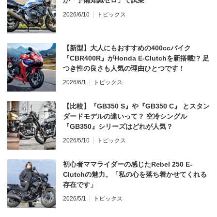
が「予備知識ゼロ」で試乗
2026/6/10
トピックス
【新型】大人にもおすすめの400ccバイク
『CBR400R』がHonda E-Clutchを新搭載!? 足
つき性の良さも人気の理由ひとつです！
2026/6/1
トピックス
【比較】『GB350 S』や『GB350 C』 とスタン
ダードモデルの違いって？ 空冷シングル
『GB350』シリーズはどれが人気？
2026/5/10
トピックス
初心者ママライダーの感じたRebel 250 E-
Clutchの魅力。「私の心を落ち着かせてくれる
存在です」
2026/5/1
トピックス