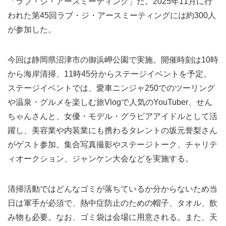
「ラブ・ジ・アースミーティング」だ。2025年11月に行
われた第45回ラブ・ジ・アースミーティングには約300人
が参加した。
今回は静岡県沼津市の御浜岬公園で実施。開催時刻は10時
から海岸清掃、11時45分からステージイベントを予定。
ステージイベントでは、愛車ニンジャ250でのツーリング
や温泉・グルメを楽しむ旅Vlogで人気のYouTuber、せん
ちゃんさんと、女優・モデル・グラビアアイドルとして活
躍し、美容業や内装業にも携わるタレントの坂元誉梨さん
がゲスト参加。集合写真撮影やステージトーク、チャリテ
ィオークション、ジャンケン大会などを実施する。
清掃活動ではどんなゴミが落ちているか分からないため当
日は軍手が必須で、熱中症防止のための帽子、タオル、飲
み物も必要。なお、ゴミ袋は会場に用意される。また、天