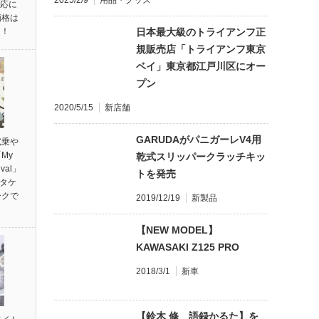
2025/2/9
用品・グッズ
対応に
価格は
円！
日本最大級のトライアンフ正
規販売店「トライアンフ東京
ベイ」東京都江戸川区にオー
プン
2020/5/15
新店舗
GARUDAがパニガーレV4用
試乗や
My
乾式スリッパークラッチキッ
ival」
トを発売
ンタケ
ークで
2019/12/19
新製品
【NEW MODEL】
KAWASAKI Z125 PRO
2018/3/1
新車
【鈴木 修 語録かるた】を