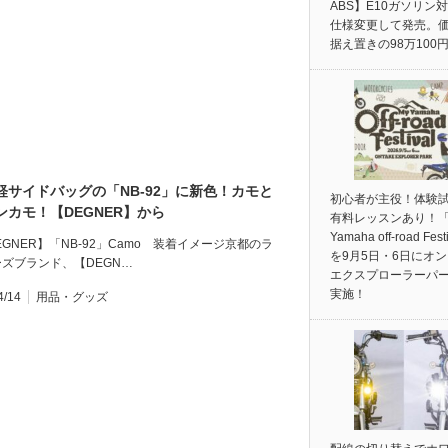
ABS】E10ガソリン
仕様変更して発売。
据え置きの98万100
軽サイドバッグの「NB-92」に新色！カモと
初心者が主役！体験
ンカモ！【DEGNER】から
有料レッスンあり！「
Yamaha off-road Fest
EGNER】「NB-92」Camo 装着イメージ京都のラ
を9月5日・6日にオ
ズブランド、【DEGN…
エクスプローラーパ
実施！
4/14
用品・グッズ