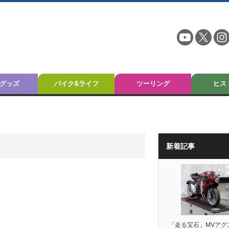
グッズ
バイク&ライフ
ツーリング
ヒス
新着記事
「走る宝石」MVアグ