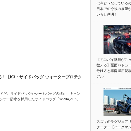
は今どうなっている
日本での今後の展望
いろと判明！
【元白バイ隊員がこ
教える】覆面パトカ
分け方と車両運用現
アル
！【K3・サイドバッグ ウォータープロテク
ンドだ。サイドバッグやシートバッグのほか、キャン
ンナー防水を採用したサイドバッグ「WP04／05」
スズキのラグジュア
クーター【バーグマン