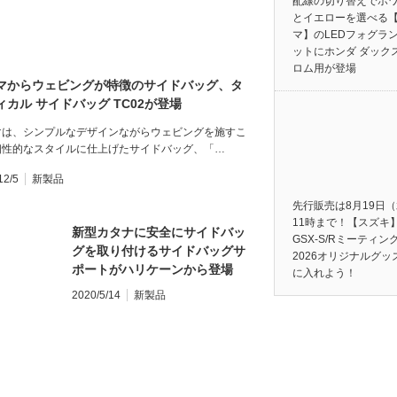
配線の切り替えでホ
とイエローを選べる
マ】のLEDフォグラ
ットにホンダ ダック
ロム用が登場
マからウェビングが特徴のサイドバッグ、タ
ィカル サイドバッグ TC02が登場
マは、シンプルなデザインながらウェビングを施すこ
個性的なスタイルに仕上げたサイドバッグ、「…
12/5
新製品
先行販売は8月19日
11時まで！【スズキ
新型カタナに安全にサイドバッ
GSX-S/Rミーティン
グを取り付けるサイドバッグサ
2026オリジナルグッ
ポートがハリケーンから登場
に入れよう！
2020/5/14
新製品