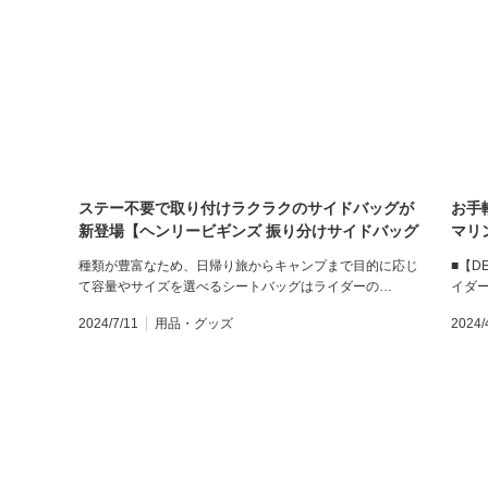
ステー不要で取り付けラクラクのサイドバッグが
お手
新登場【ヘンリービギンズ 振り分けサイドバッグ
マリ
DHS-42／43／44】
種類が豊富なため、日帰り旅からキャンプまで目的に応じ
■【D
て容量やサイズを選べるシートバッグはライダーの…
イダー
2024/7/11
用品・グッズ
2024/