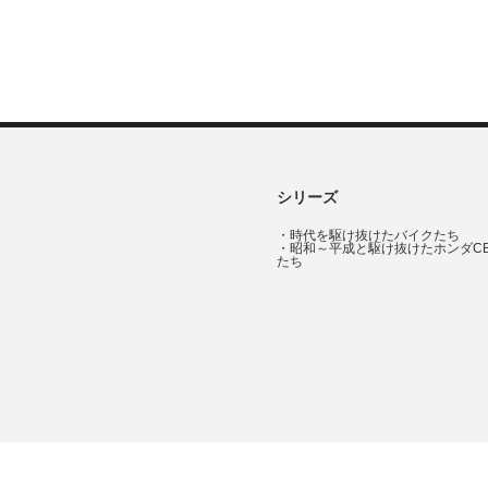
シリーズ
・
時代を駆け抜けたバイクたち
・
昭和～平成と駆け抜けたホンダC
たち