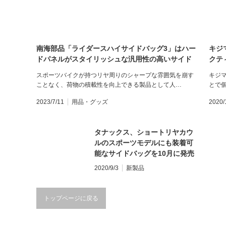
南海部品「ライダースハイサイドバッグ3」はハー
キジ
ドパネルがスタイリッシュな汎用性の高いサイド
クテ
バッグ！
スポーツバイクが持つリヤ周りのシャープな雰囲気を崩す
キジ
ことなく、荷物の積載性を向上できる製品として人…
とで
2023/7/11
用品・グッズ
2020/
タナックス、ショートリヤカウ
ルのスポーツモデルにも装着可
能なサイドバッグを10月に発売
2020/9/3
新製品
トップページに戻る