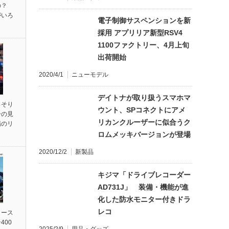
の？
がいろ
電子制御サスペンションを新
採用 アプリリア新型RSV4
1100ファクトリー、4月上旬
出荷開始
2020/4/1
ニューモデル
デイトナが取り扱うスマホマ
っそり
ウント、SPコネクトにアメ
ーの見
リカンクルーザーに似合うク
場のリ
ロムメッキバージョンが登場
2020/12/2
新製品
キジマ「ドライブレコーダー
AD731J」 装備・機能が進
化した防水モニター付きドラ
レコ
リース
400