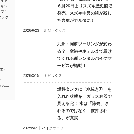
ワイト
６月26日よりスズキ歴史館で
【キジ
ンプキ
発売。スズキ中興の祖が残し
ス／グ
た言葉がカルタに！
2026/6/23
用品・グッズ
九州・阿蘇ツーリングが変わ
る？ 空港やホテルまで届け
てくれる新レンタルバイクサ
ービスが始動！
（水）
】
2026/3/15
トピックス
グ
ズを手
燃料タンクに「水抜き剤」を
入れた状態を、ガラス容器で
見える化！ 水は「除去」さ
れるのではなく「撹拌され
る」が真実
2025/5/2
バイクライフ