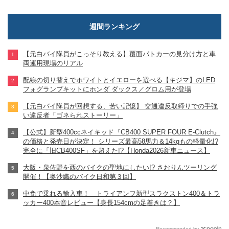
週間ランキング
【元白バイ隊員がこっそり教える】覆面パトカーの見分け方と車
両運用現場のリアル
配線の切り替えでホワイトとイエローを選べる【キジマ】のLED
フォグランプキットにホンダ ダックス／グロム用が登場
【元白バイ隊員が回想する、苦い記憶】 交通違反取締りでの手強
い違反者「ゴネられストーリー」
【公式】新型400ccネイキッド『CB400 SUPER FOUR E-Clutch』
の価格と発売日が決定！ シリーズ最高58馬力＆14kgもの軽量化!?
完全に「旧CB400SF」を超えた!?【Honda2026新車ニュース】
大阪・泉佐野を西のバイクの聖地にしたい!? さおりんツーリング
開催！【奥沙織のバイク日和第３回】
中免で乗れる輸入車！ トライアンフ新型スラクストン400＆トラ
ッカー400本音レビュー【身長154cmの足着きは？】
Recommended by