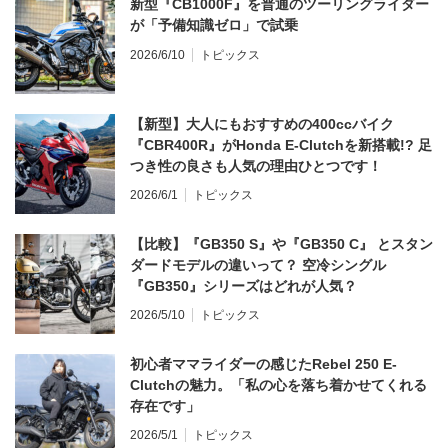
新型『CB1000F』を普通のツーリングライダー
が「予備知識ゼロ」で試乗
2026/6/10
トピックス
【新型】大人にもおすすめの400ccバイク
『CBR400R』がHonda E-Clutchを新搭載!? 足
つき性の良さも人気の理由ひとつです！
2026/6/1
トピックス
【比較】『GB350 S』や『GB350 C』 とスタン
ダードモデルの違いって？ 空冷シングル
『GB350』シリーズはどれが人気？
2026/5/10
トピックス
初心者ママライダーの感じたRebel 250 E-
Clutchの魅力。「私の心を落ち着かせてくれる
存在です」
2026/5/1
トピックス