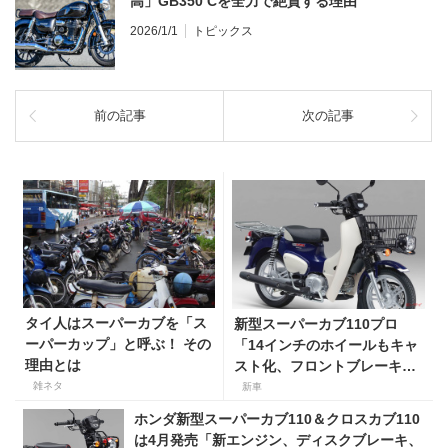
高」GB350 Cを全力で絶賛する理由
2026/1/1
トピックス
前の記事
次の記事
タイ人はスーパーカブを「ス
新型スーパーカブ110プロ
ーパーカップ」と呼ぶ！ その
「14インチのホイールもキャ
理由とは
スト化、フロントブレーキは
ディスクに。もちろん新エン
雑ネタ
新車
ジン搭載！」
ホンダ新型スーパーカブ110＆クロスカブ110
は4月発売「新エンジン、ディスクブレーキ、