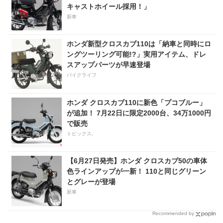
キャストホイール採用！」
新車
ホンダ新型クロスカブ110は「納車と同時にロ
ングツーリング可能!?」実用アイテム、ドレ
スアップパーツが早速登場
バイクライフ
ホンダ クロスカブ110に新色「プコブルー」
が追加！ 7月22日に限定2000台、34万1000円
で販売
トピックス,
【6月27日発売】ホンダ クロスカブ50の車体
色ラインアップが一新！ 110と同じグリーン
とグレーが登場
新車
Recommended by