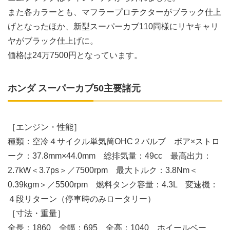
また各カラーとも、マフラープロテクターがブラック仕上
げとなったほか、新型スーパーカブ110同様にリヤキャリ
ヤがブラック仕上げに。
価格は24万7500円となっています。
ホンダ スーパーカブ50主要諸元
［エンジン・性能］
種類：空冷４サイクル単気筒OHC２バルブ ボア×ストロ
ーク：37.8mm×44.0mm 総排気量：49cc 最高出力：
2.7kW＜3.7ps＞／7500rpm 最大トルク：3.8Nm＜
0.39kgm＞／5500rpm 燃料タンク容量：4.3L 変速機：
４段リターン（停車時のみロータリー）
［寸法・重量］
全長：1860 全幅：695 全高：1040 ホイールベー