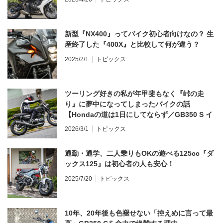
新型『NX400』ってバイク初心者向けなの？ 生
産終了した『400X』と比較して何が違う？
2025/2/1
トピックス
ツーリング好きの私が年甲斐もなく『峠の走
り』に夢中になってしまったバイクの話
【Hondaの道は1日にしてならず／GB350 S イ
ンプレ・レビュー 前編】
2026/3/1
トピックス
通勤・通学、二人乗りもOKの遊べる125cc『ダ
ックス125』は初心者の人も安心！
2025/7/20
トピックス
10年、20年後も色褪せない「控えめに言って最