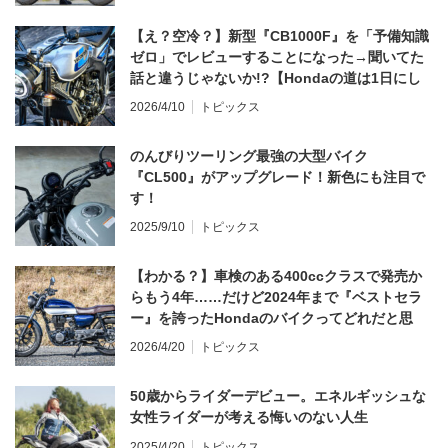
【え？空冷？】新型『CB1000F』を「予備知識
ゼロ」でレビューすることになった→聞いてた
話と違うじゃないか!?【Hondaの道は1日にし
てならず／CB1000F ①第一印象 編】
2026/4/10
トピックス
のんびりツーリング最強の大型バイク
『CL500』がアップグレード！新色にも注目で
す！
2025/9/10
トピックス
【わかる？】車検のある400ccクラスで発売か
らもう4年……だけど2024年まで『ベストセラ
ー』を誇ったHondaのバイクってどれだと思
う？
2026/4/20
トピックス
50歳からライダーデビュー。エネルギッシュな
女性ライダーが考える悔いのない人生
2025/4/20
トピックス