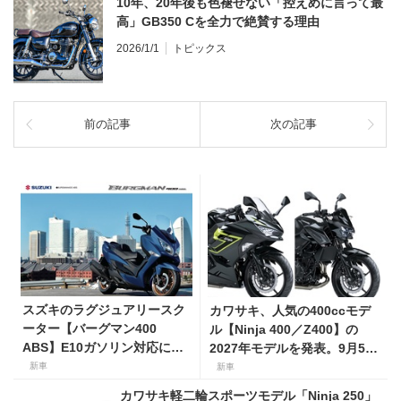
10年、20年後も色褪せない「控えめに言って最
高」GB350 Cを全力で絶賛する理由
2026/1/1
トピックス
前の記事
次の記事
スズキのラグジュアリースク
カワサキ、人気の400ccモデ
ーター【バーグマン400
ル【Ninja 400／Z400】の
ABS】E10ガソリン対応に仕
2027年モデルを発表。9月5日
様変更して発売。価格は据え
より販売開始！
新車
新車
置きの98万100円！
カワサキ軽二輪スポーツモデル「Ninja 250」