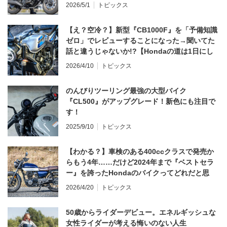
2026/5/1
トピックス
【え？空冷？】新型『CB1000F』を「予備知識
ゼロ」でレビューすることになった→聞いてた
話と違うじゃないか!?【Hondaの道は1日にし
てならず／CB1000F ①第一印象 編】
2026/4/10
トピックス
のんびりツーリング最強の大型バイク
『CL500』がアップグレード！新色にも注目で
す！
2025/9/10
トピックス
【わかる？】車検のある400ccクラスで発売か
らもう4年……だけど2024年まで『ベストセラ
ー』を誇ったHondaのバイクってどれだと思
う？
2026/4/20
トピックス
50歳からライダーデビュー。エネルギッシュな
女性ライダーが考える悔いのない人生