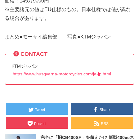
価格：145万9000円
※主要諸元の値はEU仕様のもの。日本仕様では値が異な
る場合があります。
まとめ●モーサイ編集部 写真●KTMジャパン
CONTACT
KTMジャパン
https://www.husqvarna-motorcycles.com/ja-jp.html
Tweet
Share
Pocket
RSS
完全に「旧CB400SF」を超えた!? 新型400ccネ