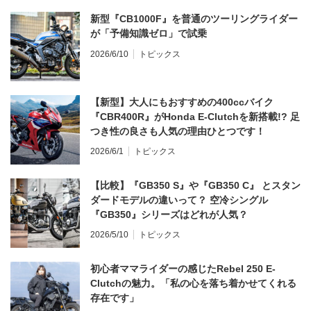
新型『CB1000F』を普通のツーリングライダー
が「予備知識ゼロ」で試乗
2026/6/10
トピックス
【新型】大人にもおすすめの400ccバイク
『CBR400R』がHonda E-Clutchを新搭載!? 足
つき性の良さも人気の理由ひとつです！
2026/6/1
トピックス
【比較】『GB350 S』や『GB350 C』 とスタン
ダードモデルの違いって？ 空冷シングル
『GB350』シリーズはどれが人気？
2026/5/10
トピックス
初心者ママライダーの感じたRebel 250 E-
Clutchの魅力。「私の心を落ち着かせてくれる
存在です」