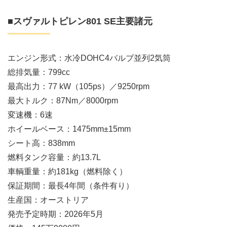
■スヴァルトピレン801 SE主要諸元
エンジン形式：水冷DOHC4バルブ並列2気筒
総排気量：799cc
最高出力：77 kW（105ps）／9250rpm
最大トルク：87Nm／8000rpm
変速機：6速
ホイールベース：1475mm±15mm
シート高：838mm
燃料タンク容量：約13.7L
車輌重量：約181kg（燃料除く）
保証期間：最長4年間（条件有り）
生産国：オーストリア
発売予定時期：2026年5月