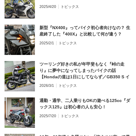
2025/4/20
トピックス
新型『NX400』ってバイク初心者向けなの？ 生
産終了した『400X』と比較して何が違う？
2025/2/1
トピックス
ツーリング好きの私が年甲斐もなく『峠の走
り』に夢中になってしまったバイクの話
【Hondaの道は1日にしてならず／GB350 S イ
ンプレ・レビュー 前編】
2026/3/1
トピックス
通勤・通学、二人乗りもOKの遊べる125cc『ダ
ックス125』は初心者の人も安心！
2025/7/20
トピックス