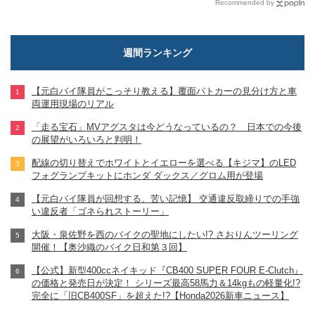
Recommended by
週間ランキング
【元白バイ隊員がこっそり教える】覆面パトカーの見分け方と車
両運用現場のリアル
「走る宝石」MVアグスタは今どうなっているの？ 日本での今後
の展望がいろいろと判明！
配線の切り替えでホワイトとイエローを選べる【キジマ】のLED
フォグランプキットにホンダ ダックス／グロム用が登場
【元白バイ隊員が回想する、苦い記憶】 交通違反取締りでの手強
い違反者「ゴネられストーリー」
大阪・泉佐野を西のバイクの聖地にしたい!? さおりんツーリング
開催！【奥沙織のバイク日和第３回】
【公式】新型400ccネイキッド『CB400 SUPER FOUR E-Clutch』
の価格と発売日が決定！ シリーズ最高58馬力＆14kgもの軽量化!?
完全に「旧CB400SF」を超えた!?【Honda2026新車ニュース】