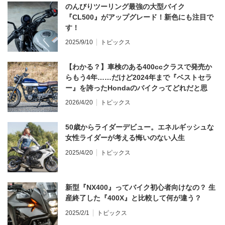
のんびりツーリング最強の大型バイク
『CL500』がアップグレード！新色にも注目で
す！
2025/9/10
トピックス
【わかる？】車検のある400ccクラスで発売か
らもう4年……だけど2024年まで『ベストセラ
ー』を誇ったHondaのバイクってどれだと思
う？
2026/4/20
トピックス
50歳からライダーデビュー。エネルギッシュな
女性ライダーが考える悔いのない人生
2025/4/20
トピックス
新型『NX400』ってバイク初心者向けなの？ 生
産終了した『400X』と比較して何が違う？
2025/2/1
トピックス