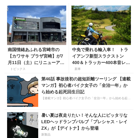
南国情緒あふれる宮崎市の
中免で乗れる輸入車！ トラ
【カワサキ プラザ宮崎】が7
イアンフ新型スラクストン
月11日（土）にリニューアル
400＆トラッカー400本音レビ
オープン！
ュー【身長154cmの足着き
トピックス
新車
は？】
第46話 事故後初の超短距離ツーリング 【連載
マンガ】初心者バイク女子の「全治一年」か
ら始める起死回生日記
【連載マンガ】初心者バイク女子の「全治一年」から始める起死回生日記
暑い夏は夜走りたい！そんな人にピッタリな
LEDヘッドランプバルブ「プレシャス・レイ
ZX」が【デイトナ】から登場
新製品