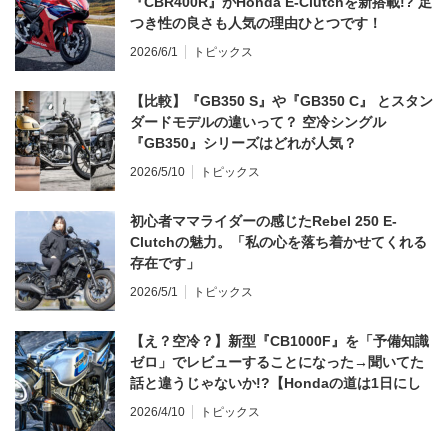
『CBR400R』がHonda E-Clutchを新搭載!? 足
つき性の良さも人気の理由ひとつです！
2026/6/1
トピックス
【比較】『GB350 S』や『GB350 C』 とスタン
ダードモデルの違いって？ 空冷シングル
『GB350』シリーズはどれが人気？
2026/5/10
トピックス
初心者ママライダーの感じたRebel 250 E-
Clutchの魅力。「私の心を落ち着かせてくれる
存在です」
2026/5/1
トピックス
【え？空冷？】新型『CB1000F』を「予備知識
ゼロ」でレビューすることになった→聞いてた
話と違うじゃないか!?【Hondaの道は1日にし
てならず／CB1000F ①第一印象 編】
2026/4/10
トピックス