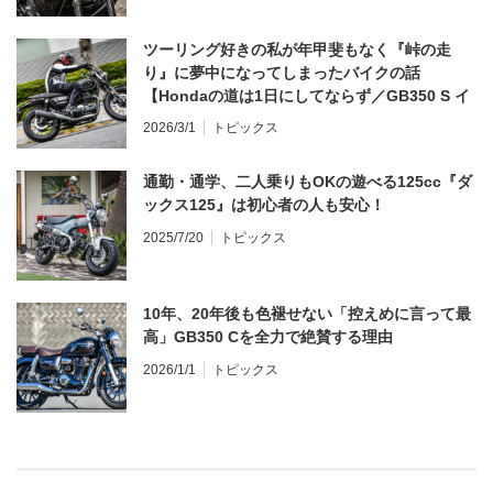
ツーリング好きの私が年甲斐もなく『峠の走
り』に夢中になってしまったバイクの話
【Hondaの道は1日にしてならず／GB350 S イ
ンプレ・レビュー 前編】
2026/3/1
トピックス
通勤・通学、二人乗りもOKの遊べる125cc『ダ
ックス125』は初心者の人も安心！
2025/7/20
トピックス
10年、20年後も色褪せない「控えめに言って最
高」GB350 Cを全力で絶賛する理由
2026/1/1
トピックス