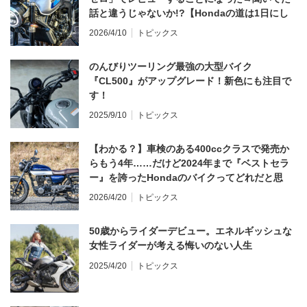
話と違うじゃないか!?【Hondaの道は1日にし
てならず／CB1000F ①第一印象 編】
2026/4/10
トピックス
のんびりツーリング最強の大型バイク
『CL500』がアップグレード！新色にも注目で
す！
2025/9/10
トピックス
【わかる？】車検のある400ccクラスで発売か
らもう4年……だけど2024年まで『ベストセラ
ー』を誇ったHondaのバイクってどれだと思
う？
2026/4/20
トピックス
50歳からライダーデビュー。エネルギッシュな
女性ライダーが考える悔いのない人生
2025/4/20
トピックス