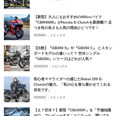
【新型】大人にもおすすめの400ccバイク
『CBR400R』がHonda E-Clutchを新搭載!? 足
つき性の良さも人気の理由ひとつです！
2026/6/1
トピックス
【比較】『GB350 S』や『GB350 C』 とスタン
ダードモデルの違いって？ 空冷シングル
『GB350』シリーズはどれが人気？
2026/5/10
トピックス
初心者ママライダーの感じたRebel 250 E-
Clutchの魅力。「私の心を落ち着かせてくれる
存在です」
2026/5/1
トピックス
【え？空冷？】新型『CB1000F』を「予備知識
ゼロ」でレビューすることになった→聞いてた