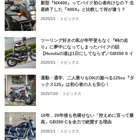
新型『NX400』ってバイク初心者向けなの？ 生
産終了した『400X』と比較して何が違う？
2025/2/1
トピックス
ツーリング好きの私が年甲斐もなく『峠の走
り』に夢中になってしまったバイクの話
【Hondaの道は1日にしてならず／GB350 S イ
ンプレ・レビュー 前編】
2026/3/1
トピックス
通勤・通学、二人乗りもOKの遊べる125cc『ダ
ックス125』は初心者の人も安心！
2025/7/20
トピックス
10年、20年後も色褪せない「控えめに言って最
高」GB350 Cを全力で絶賛する理由
2026/1/1
トピックス