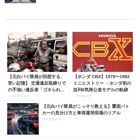
【元白バイ隊員が回想する、
【ホンダ CBX】1978〜1982
苦い記憶】 交通違反取締りで
ミニヒストリー ・ホンダ初の
の手強い違反者「ゴネられス
並列6気筒公道モデルの軌跡
トーリー」
バイクライフ
アーカイブ
【元白バイ隊員がこっそり教える】覆面パト
カーの見分け方と車両運用現場のリアル
バイクライフ