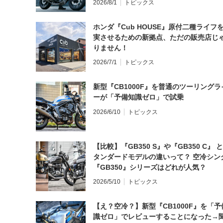
2026/8/1
トピックス
ホンダ『Cub HOUSE』原付二種ライフ
実させるための新拠点、ただの販売店じ
りません！
2026/7/1
トピックス
新型『CB1000F』を普通のツーリングラ
ーが「予備知識ゼロ」で試乗
2026/6/10
トピックス
【比較】『GB350 S』や『GB350 C』 
タンダードモデルの違いって？ 空冷シン
『GB350』シリーズはどれが人気？
2026/5/10
トピックス
【え？空冷？】新型『CB1000F』を「予
識ゼロ」でレビューすることになった→