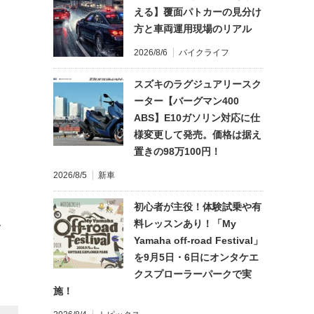
える】覆面パトカーの見分け
方と車両運用現場のリアル
2026/8/6
バイクライフ
スズキのラグジュアリースク
ーター【バーグマン400
ABS】E10ガソリン対応に仕
様変更して発売。価格は据え
置きの98万100円！
2026/8/5
新車
初心者が主役！体験試乗や有
料レッスンあり！「My
て
Yamaha off-road Festival」
を9月5日・6日にオンタケエ
クスプローラーパークで実
施！