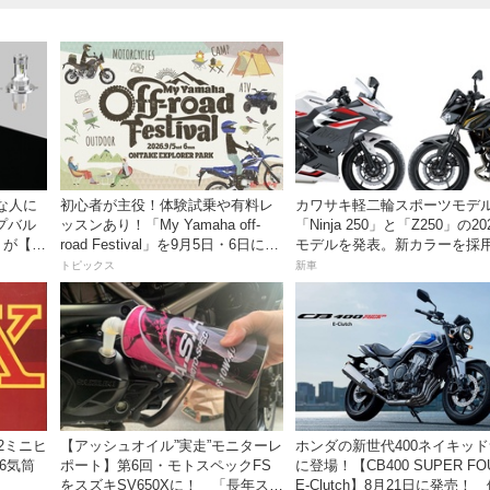
な人に
初心者が主役！体験試乗や有料レ
カワサキ軽二輪スポーツモデ
プバル
ッスンあり！「My Yamaha off-
「Ninja 250」と「Z250」の20
」が【デ
road Festival」を9月5日・6日にオ
モデルを発表。新カラーを採用
ンタケエクスプローラーパークで
月5日より発売！
トピックス
新車
実施！
82ミニヒ
【アッシュオイル”実走”モニターレ
ホンダの新世代400ネイキッ
6気筒
ポート】第6回・モトスペックFS
に登場！【CB400 SUPER FO
をスズキSV650Xに！ 「長年スト
E-Clutch】8月21日に発売！