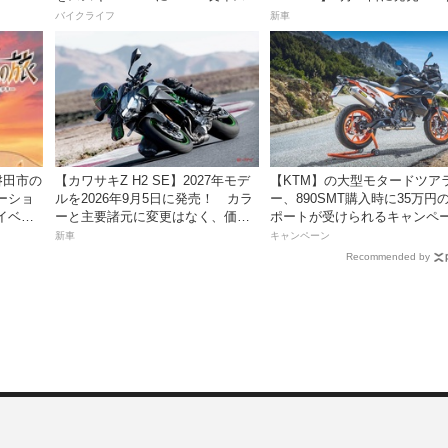
レスだったシフトの固さがコレの
99万8800円
バイクライフ
新車
おかげで滑らかに！」
磐田市の
【カワサキZ H2 SE】2027年モデ
【KTM】の大型モタードツア
ーショ
ルを2026年9月5日に発売！ カラ
ー、890SMT購入時に35万円
イベン
ーと主要諸元に変更はなく、価格
ポートが受けられるキャンペ
は据え置きの247万5000円！
を実施中！
新車
キャンペーン
Recommended by