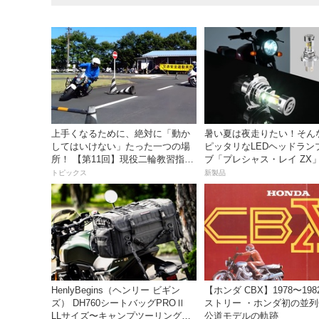
上手くなるために、絶対に「動か
暑い夏は夜走りたい！そん
してはいけない」たった一つの場
ピッタリなLEDヘッドラン
所！ 【第11回】現役二輪教習指導
ブ「プレシャス・レイ ZX
員YouTuberばくのライテク講座
イトナ】から登場
トピックス
新製品
HenlyBegins（ヘンリー ビギン
【ホンダ CBX】1978〜19
ズ） DH760シートバッグPROⅡ
ストリー ・ホンダ初の並列
LLサイズ〜キャンプツーリングに
公道モデルの軌跡