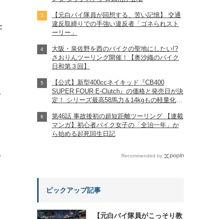
【元白バイ隊員が回想する、苦い記憶】 交通
違反取締りでの手強い違反者「ゴネられスト
仕
ーリー」
大阪・泉佐野を西のバイクの聖地にしたい!?
さおりんツーリング開催！【奥沙織のバイク
日和第３回】
【公式】新型400ccネイキッド『CB400
SUPER FOUR E-Clutch』の価格と発売日が決
?
定！ シリーズ最高58馬力＆14kgもの軽量化!?
完全に「旧CB400SF」を超えた!?
第46話 事故後初の超短距離ツーリング 【連載
【Honda2026新車ニュース】
マンガ】初心者バイク女子の「全治一年」か
ら始める起死回生日記
れ
Recommended by
ピックアップ記事
【元白バイ隊員がこっそり教