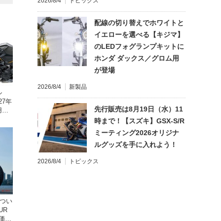
2026/8/4
トピックス
配線の切り替えでホワイトと
イエローを選べる【キジマ】
のLEDフォグランプキットに
ホンダ ダックス／グロム用
が登場
2026/8/4
新製品
ル
27年
先行販売は8月19日（水）11
し9
時まで！【スズキ】GSX-S/R
ミーティング2026オリジナ
ルグッズを手に入れよう！
2026/8/4
トピックス
ドつい
UR
 価格