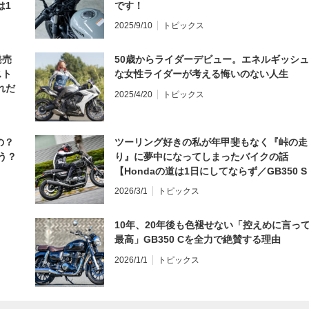
は1
です！
編】
2025/9/10
トピックス
発売
50歳からライダーデビュー。エネルギッシュ
スト
な女性ライダーが考える悔いのない人生
れだ
2025/4/20
トピックス
の？
ツーリング好きの私が年甲斐もなく『峠の走
う？
り』に夢中になってしまったバイクの話
【Hondaの道は1日にしてならず／GB350 S
インプレ・レビュー 前編】
2026/3/1
トピックス
10年、20年後も色褪せない「控えめに言っ
最高」GB350 Cを全力で絶賛する理由
2026/1/1
トピックス