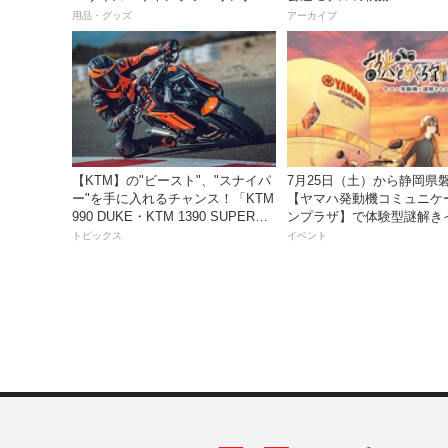
も安心の大容量ツアーバッグ〜
用品・グッズ
アーカイブ
【KTM】の"ビースト"、"スナイパ
7月25日（土）から静岡県
ー"を手に入れるチャンス！「KTM
【ヤマハ発動機コミュニケ
990 DUKE・KTM 1390 SUPER
ンプラザ】で体験型謎解き
DUKE R EVO 購入サポートキャン
トを開催！
トピックス
イベント
ペーン」