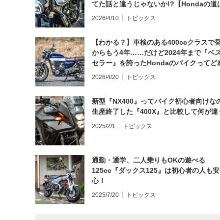
てた話と違うじゃないか!?【Hondaの道
日にしてならず／CB1000F ①第一印象 
2026/4/10
トピックス
【わかる？】車検のある400ccクラスで
からもう4年……だけど2024年まで『ベ
セラー』を誇ったHondaのバイクってど
と思う？
2026/4/20
トピックス
新型『NX400』ってバイク初心者向けな
生産終了した『400X』と比較して何が違
2025/2/1
トピックス
通勤・通学、二人乗りもOKの遊べる
125cc『ダックス125』は初心者の人も安
心！
2025/7/20
トピックス