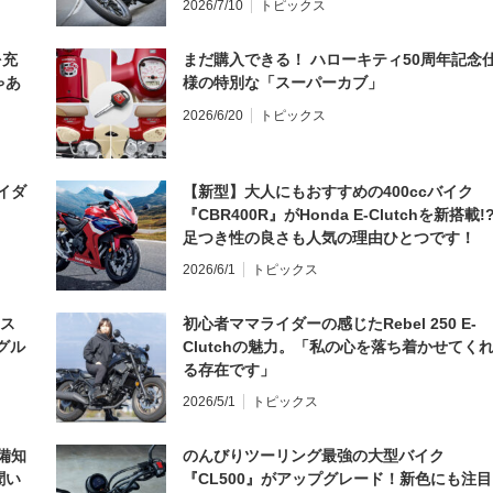
2026/7/10
トピックス
を充
まだ購入できる！ ハローキティ50周年記念
ゃあ
様の特別な「スーパーカブ」
2026/6/20
トピックス
イダ
【新型】大人にもおすすめの400ccバイク
『CBR400R』がHonda E-Clutchを新搭載!
足つき性の良さも人気の理由ひとつです！
2026/6/1
トピックス
とス
初心者ママライダーの感じたRebel 250 E-
グル
Clutchの魅力。「私の心を落ち着かせてく
る存在です」
2026/5/1
トピックス
備知
のんびりツーリング最強の大型バイク
聞い
『CL500』がアップグレード！新色にも注目