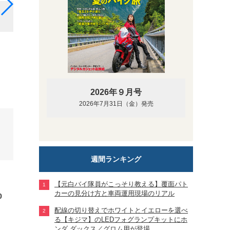
紙で作られたCB1100に似ているバイクの作品。
2026年９月号
2026年7月31日（金）発売
週間ランキング
【元白バイ隊員がこっそり教える】覆面パト
カーの見分け方と車両運用現場のリアル
0
配線の切り替えでホワイトとイエローを選べ
る【キジマ】のLEDフォグランプキットにホ
ンダ ダックス／グロム用が登場