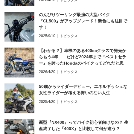
のんびりツーリング最強の大型バイク
『CL500』がアップグレード！新色にも注目で
す！
2025/9/10
トピックス
【わかる？】車検のある400ccクラスで発売か
らもう4年……だけど2024年まで『ベストセラ
ー』を誇ったHondaのバイクってどれだと思
う？
2026/4/20
トピックス
50歳からライダーデビュー。エネルギッシュな
女性ライダーが考える悔いのない人生
2025/4/20
トピックス
新型『NX400』ってバイク初心者向けなの？ 生
産終了した『400X』と比較して何が違う？