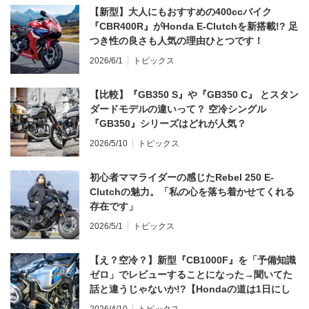
【新型】大人にもおすすめの400ccバイク
『CBR400R』がHonda E-Clutchを新搭載!? 足
つき性の良さも人気の理由ひとつです！
2026/6/1
トピックス
【比較】『GB350 S』や『GB350 C』 とスタン
ダードモデルの違いって？ 空冷シングル
『GB350』シリーズはどれが人気？
2026/5/10
トピックス
初心者ママライダーの感じたRebel 250 E-
Clutchの魅力。「私の心を落ち着かせてくれる
存在です」
2026/5/1
トピックス
【え？空冷？】新型『CB1000F』を「予備知識
ゼロ」でレビューすることになった→聞いてた
話と違うじゃないか!?【Hondaの道は1日にし
てならず／CB1000F ①第一印象 編】
2026/4/10
トピックス