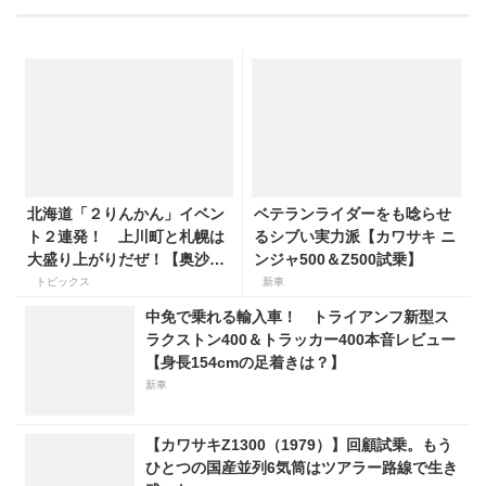
北海道「２りんかん」イベン
ベテランライダーをも唸らせ
ト２連発！ 上川町と札幌は
るシブい実力派【カワサキ ニ
大盛り上がりだぜ！【奥沙織
ンジャ500＆Z500試乗】
のバイク日和 第3回】
トピックス
新車
中免で乗れる輸入車！ トライアンフ新型ス
ラクストン400＆トラッカー400本音レビュー
【身長154cmの足着きは？】
新車
【カワサキZ1300（1979）】回顧試乗。もう
ひとつの国産並列6気筒はツアラー路線で生き