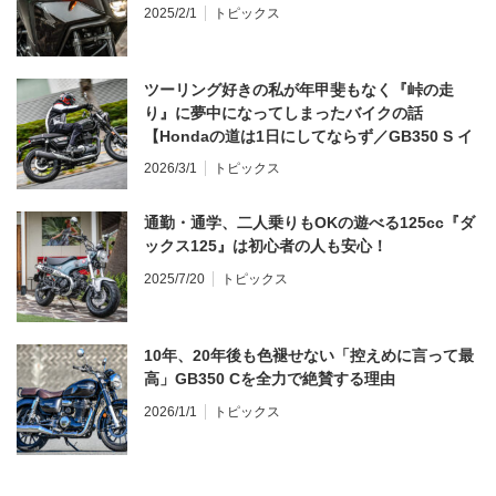
2025/2/1
トピックス
ツーリング好きの私が年甲斐もなく『峠の走
り』に夢中になってしまったバイクの話
【Hondaの道は1日にしてならず／GB350 S イ
ンプレ・レビュー 前編】
2026/3/1
トピックス
通勤・通学、二人乗りもOKの遊べる125cc『ダ
ックス125』は初心者の人も安心！
2025/7/20
トピックス
10年、20年後も色褪せない「控えめに言って最
高」GB350 Cを全力で絶賛する理由
2026/1/1
トピックス