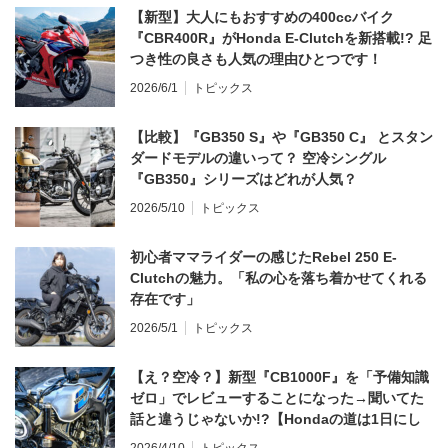
【新型】大人にもおすすめの400ccバイク
『CBR400R』がHonda E-Clutchを新搭載!? 足
つき性の良さも人気の理由ひとつです！
2026/6/1
トピックス
【比較】『GB350 S』や『GB350 C』 とスタン
ダードモデルの違いって？ 空冷シングル
『GB350』シリーズはどれが人気？
2026/5/10
トピックス
初心者ママライダーの感じたRebel 250 E-
Clutchの魅力。「私の心を落ち着かせてくれる
存在です」
2026/5/1
トピックス
【え？空冷？】新型『CB1000F』を「予備知識
ゼロ」でレビューすることになった→聞いてた
話と違うじゃないか!?【Hondaの道は1日にし
てならず／CB1000F ①第一印象 編】
2026/4/10
トピックス