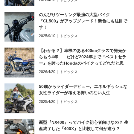
のんびりツーリング最強の大型バイク
『CL500』がアップグレード！新色にも注目で
す！
2025/9/10
トピックス
【わかる？】車検のある400ccクラスで発売か
らもう4年……だけど2024年まで『ベストセラ
ー』を誇ったHondaのバイクってどれだと思
う？
2026/4/20
トピックス
50歳からライダーデビュー。エネルギッシュな
女性ライダーが考える悔いのない人生
2025/4/20
トピックス
新型『NX400』ってバイク初心者向けなの？ 生
産終了した『400X』と比較して何が違う？