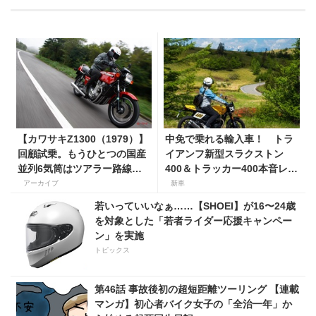
【カワサキZ1300（1979）】
中免で乗れる輸入車！ トラ
回顧試乗。もうひとつの国産
イアンフ新型スラクストン
並列6気筒はツアラー路線で
400＆トラッカー400本音レビ
生き残った
ュー【身長154cmの足着き
アーカイブ
新車
は？】
若いっていいなぁ……【SHOEI】が16〜24歳
を対象とした「若者ライダー応援キャンペー
ン」を実施
トピックス
第46話 事故後初の超短距離ツーリング 【連載
マンガ】初心者バイク女子の「全治一年」か