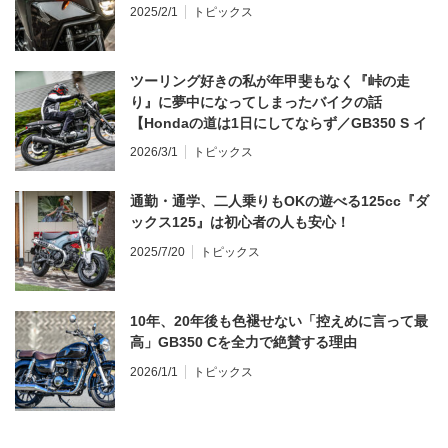
2025/2/1
トピックス
ツーリング好きの私が年甲斐もなく『峠の走
り』に夢中になってしまったバイクの話
【Hondaの道は1日にしてならず／GB350 S イ
ンプレ・レビュー 前編】
2026/3/1
トピックス
通勤・通学、二人乗りもOKの遊べる125cc『ダ
ックス125』は初心者の人も安心！
2025/7/20
トピックス
10年、20年後も色褪せない「控えめに言って最
高」GB350 Cを全力で絶賛する理由
2026/1/1
トピックス