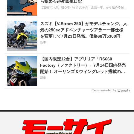
ら始める起死回生日記
【連載マンガ】初心者バイク女子の「全治一年」から始める起死回生日記
スズキ【V-Strom 250】がモデルチェンジ。人
気の250ccアドベンチャーツアラー一部仕様
を変更して7月23日発売。価格68万5300円
新車
【国内限定12台】アプリリア「RS660
Factory（ファクトリー）」7月14日国内発売
開始！ オーリンズ＆ウィングレット搭載の上
級仕様は価格198万円！
新車
Recommended by