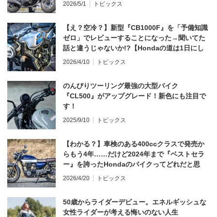
2026/5/1
トピックス
【え？空冷？】新型『CB1000F』を「予備知識
ゼロ」でレビューすることになった→聞いてた
話と違うじゃないか!?【Hondaの道は1日にし
てならず／CB1000F ①第一印象 編】
2026/4/10
トピックス
のんびりツーリング最強の大型バイク
『CL500』がアップグレード！新色にも注目で
す！
2025/9/10
トピックス
【わかる？】車検のある400ccクラスで発売か
らもう4年……だけど2024年まで『ベストセラ
ー』を誇ったHondaのバイクってどれだと思
う？
2026/4/20
トピックス
50歳からライダーデビュー。エネルギッシュな
女性ライダーが考える悔いのない人生