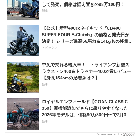
して発売。価格は据え置きの98万100円！
新車
【公式】新型400ccネイキッド『CB400
SUPER FOUR E-Clutch』の価格と発売日が
決定！ シリーズ最高58馬力＆14kgもの軽量
化!? 完全に「旧CB400SF」を超えた!?
トピックス
【Honda2026新車ニュース】
中免で乗れる輸入車！ トライアンフ新型ス
ラクストン400＆トラッカー400本音レビュー
【身長154cmの足着きは？】
新車
ロイヤルエンフィールド【GOAN CLASSIC
350】新機能追加でさらに乗りやすくなった
2026年モデルは、価格80万800円〜で7月31
日発売！
新車
Recommended by