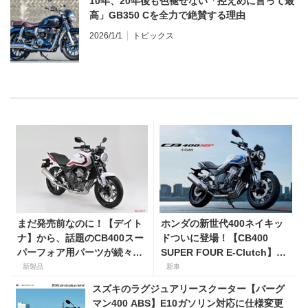
10年、20年後も色褪せない「控えめに言って最
高」GB350 Cを全力で絶賛する理由
2026/1/1
トピックス
まだ発売前なのに！【デイト
ホンダの新世代400ネイキッ
ナ】から、話題のCB400スー
ドついに登場！【CB400
パーフォア用パーツが続々登
SUPER FOUR E-Clutch】8
場！
月21日に発売！ 価格99万
新製品
新車
8800円
スズキのラグジュアリースクーター【バーグ
マン400 ABS】E10ガソリン対応に仕様変更