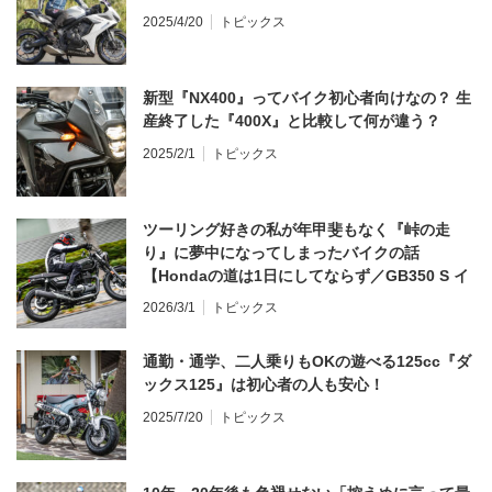
2025/4/20
トピックス
新型『NX400』ってバイク初心者向けなの？ 生
産終了した『400X』と比較して何が違う？
2025/2/1
トピックス
ツーリング好きの私が年甲斐もなく『峠の走
り』に夢中になってしまったバイクの話
【Hondaの道は1日にしてならず／GB350 S イ
ンプレ・レビュー 前編】
2026/3/1
トピックス
通勤・通学、二人乗りもOKの遊べる125cc『ダ
ックス125』は初心者の人も安心！
2025/7/20
トピックス