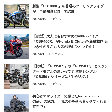
新型『CB1000F』を普通のツーリングライダー
が「予備知識ゼロ」で試乗
2026/6/10
トピックス
【新型】大人にもおすすめの400ccバイク
『CBR400R』がHonda E-Clutchを新搭載!? 足
つき性の良さも人気の理由ひとつです！
2026/6/1
トピックス
【比較】『GB350 S』や『GB350 C』 とスタン
ダードモデルの違いって？ 空冷シングル
『GB350』シリーズはどれが人気？
2026/5/10
トピックス
初心者ママライダーの感じたRebel 250 E-
Clutchの魅力。「私の心を落ち着かせてくれる
存在です」