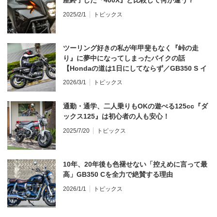
2025/2/1
トピックス
ツーリング好きの私が年甲斐もなく『峠の走
り』に夢中になってしまったバイクの話
【Hondaの道は1日にしてならず／GB350 S イ
ンプレ・レビュー 前編】
2026/3/1
トピックス
通勤・通学、二人乗りもOKの遊べる125cc『ダ
ックス125』は初心者の人も安心！
2025/7/20
トピックス
10年、20年後も色褪せない「控えめに言って最
高」GB350 Cを全力で絶賛する理由
2026/1/1
トピックス