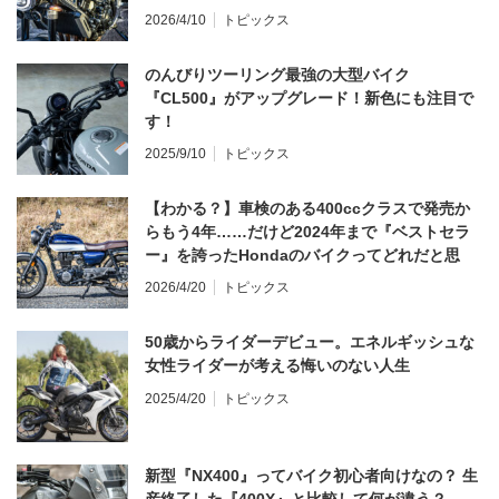
てならず／CB1000F ①第一印象 編】
2026/4/10
トピックス
のんびりツーリング最強の大型バイク
『CL500』がアップグレード！新色にも注目で
す！
2025/9/10
トピックス
【わかる？】車検のある400ccクラスで発売か
らもう4年……だけど2024年まで『ベストセラ
ー』を誇ったHondaのバイクってどれだと思
う？
2026/4/20
トピックス
50歳からライダーデビュー。エネルギッシュな
女性ライダーが考える悔いのない人生
2025/4/20
トピックス
新型『NX400』ってバイク初心者向けなの？ 生
産終了した『400X』と比較して何が違う？