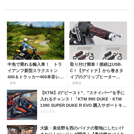
中免で乗れる輸入車！ トラ
取り付け簡単！接続はUSB-
イアンフ新型スラクストン
C！【デイトナ】から巻きタ
400＆トラッカー400本音レビ
イプのグリップヒーター
ュー【身長154cmの足着き
「HOT GRIP WRAP HEAT」
新車
新製品
は？】
が登場
【KTM】の"ビースト"、"スナイパー"を手に
入れるチャンス！「KTM 990 DUKE・KTM
1390 SUPER DUKE R EVO 購入サポートキャ
ンペーン」
トピックス
大阪・泉佐野を西のバイクの聖地にしたい!?