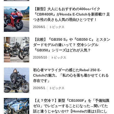
【新型】大人にもおすすめの400ccバイク
『CBR400R』がHonda E-Clutchを新搭載!? 足
つき性の良さも人気の理由ひとつです！
2026/6/1
トピックス
【比較】『GB350 S』や『GB350 C』 とスタン
ダードモデルの違いって？ 空冷シングル
『GB350』シリーズはどれが人気？
2026/5/10
トピックス
初心者ママライダーの感じたRebel 250 E-
Clutchの魅力。「私の心を落ち着かせてくれる
存在です」
2026/5/1
トピックス
【え？空冷？】新型『CB1000F』を「予備知識
ゼロ」でレビューすることになった→聞いてた
話と違うじゃないか!?【Hondaの道は1日にし