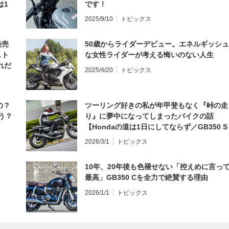
は1
です！
編】
2025/9/10
トピックス
発売
50歳からライダーデビュー。エネルギッシュ
スト
な女性ライダーが考える悔いのない人生
れだ
2025/4/20
トピックス
の？
ツーリング好きの私が年甲斐もなく『峠の走
う？
り』に夢中になってしまったバイクの話
【Hondaの道は1日にしてならず／GB350 S
インプレ・レビュー 前編】
2026/3/1
トピックス
10年、20年後も色褪せない「控えめに言っ
最高」GB350 Cを全力で絶賛する理由
2026/1/1
トピックス