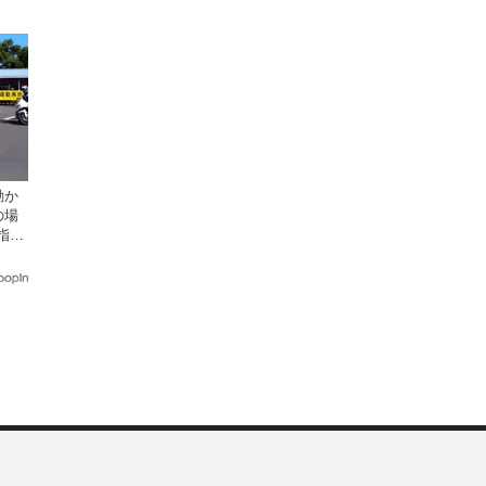
キャン
動か
の場
指導
座