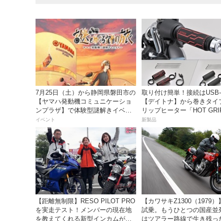
7月25日（土）から静岡県磐田市の
取り付け簡単！接続はUSB-
【ヤマハ発動機コミュニケーショ
【デイトナ】から巻きタイ
ンプラザ】で体験型謎解きイベン
リップヒーター「HOT GRI
トを開催！
WRAP HEAT」が登場
イベント
新製品
【距離無制限】RESO PILOT PRO
【カワサキZ1300（1979
を実走テスト！メンバーの現在地
試乗。もうひとつの国産並
を教えてくれる新型インカムがめ
はツアラー路線で生き残っ