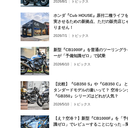
2026/8/1
トピックス
ホンダ『Cub HOUSE』原付二種ライフ
実させるための新拠点、ただの販売店じ
りません！
2026/7/1
トピックス
新型『CB1000F』を普通のツーリングラ
ーが「予備知識ゼロ」で試乗
2026/6/10
トピックス
【比較】『GB350 S』や『GB350 C』 
タンダードモデルの違いって？ 空冷シン
『GB350』シリーズはどれが人気？
2026/5/10
トピックス
【え？空冷？】新型『CB1000F』を「予
識ゼロ」でレビューすることになった→