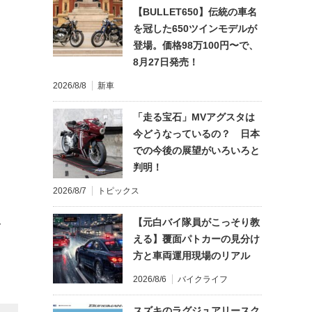
【BULLET650】伝統の車名
を冠した650ツインモデルが
登場。価格98万100円〜で、
8月27日発売！
2026/8/8
新車
「走る宝石」MVアグスタは
今どうなっているの？ 日本
での今後の展望がいろいろと
判明！
2026/8/7
トピックス
【元白バイ隊員がこっそり教
て
える】覆面パトカーの見分け
方と車両運用現場のリアル
2026/8/6
バイクライフ
スズキのラグジュアリースク