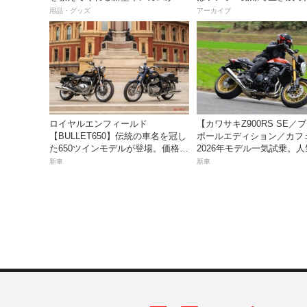
っちゃ便利な３つの理由【動画付
用品・グッズ
アーカイブ
き】
ロイヤルエンフィールド
【カワサキZ900RS SE／
【BULLET650】伝統の車名を冠し
ボールエディション／カフ
た650ツインモデルが登場。価格98
2026年モデル一気試乗。
万100円〜で、8月27日発売！
産ネオレトロモデルが扱い
新車
新車
上質に進化！