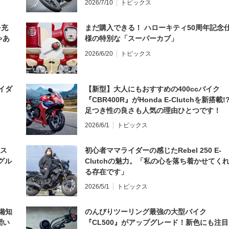
2026/7/10
トピックス
を充
まだ購入できる！ ハローキティ50周年記念
ゃあ
様の特別な「スーパーカブ」
2026/6/20
トピックス
イダ
【新型】大人にもおすすめの400ccバイク
『CBR400R』がHonda E-Clutchを新搭載!
足つき性の良さも人気の理由ひとつです！
2026/6/1
トピックス
とス
初心者ママライダーの感じたRebel 250 E-
グル
Clutchの魅力。「私の心を落ち着かせてく
る存在です」
2026/5/1
トピックス
備知
のんびりツーリング最強の大型バイク
聞い
『CL500』がアップグレード！新色にも注目