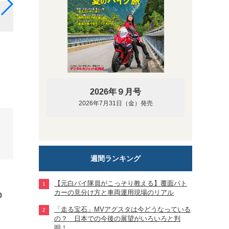
390 SMC R
2026年９月号
2026年7月31日（金）発売
週間ランキング
【元白バイ隊員がこっそり教える】覆面パト
カーの見分け方と車両運用現場のリアル
0
「走る宝石」MVアグスタは今どうなっている
の？ 日本での今後の展望がいろいろと判
明！