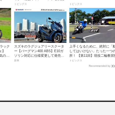
DUKE R EVO 購入サポート
トピックス
トピックス
ペーン」
ブラック
スズキのラグジュアリースクータ
上手くなるために、絶対に「
ェ】
ー【バーグマン400 ABS】E10ガ
してはいけない」たった一つ
人気の国
ソリン対応に仕様変更して発売。
所！ 【第11回】現役二輪教習
やすく
価格は据え置きの98万100円！
員YouTuberばくのライテク講
新車
トピックス
Recommended by