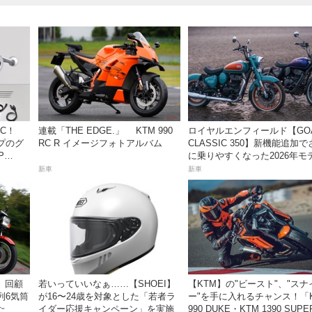
C！
連載「THE EDGE.」 KTM 990
ロイヤルエンフィールド【GO
プのグ
RC R イメージフォトアルバム
CLASSIC 350】新機能追加
P
に乗りやすくなった2026年モ
は、価格80万800円〜で7月3
新車
新車
売！
）】回顧
若いっていいなぁ……【SHOEI】
【KTM】の"ビースト"、"スナ
列6気筒
が16〜24歳を対象とした「若者ラ
ー"を手に入れるチャンス！「
た
イダー応援キャンペーン」を実施
990 DUKE・KTM 1390 SUPE