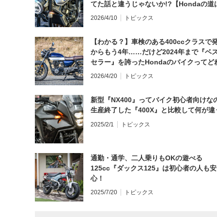
てた話と違うじゃないか!?【Hondaの道
日にしてならず／CB1000F ①第一印象 
2026/4/10
トピックス
【わかる？】車検のある400ccクラスで
からもう4年……だけど2024年まで『ベ
セラー』を誇ったHondaのバイクってど
と思う？
2026/4/20
トピックス
新型『NX400』ってバイク初心者向けな
生産終了した『400X』と比較して何が違
2025/2/1
トピックス
通勤・通学、二人乗りもOKの遊べる
125cc『ダックス125』は初心者の人も安
心！
2025/7/20
トピックス