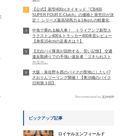
【公式】新型400ccネイキッド『CB400
SUPER FOUR E-Clutch』の価格と発売日が決
仕
定！ シリーズ最高58馬力＆14kgもの軽量化!?
完全に「旧CB400SF」を超えた!?
中免で乗れる輸入車！ トライアンフ新型ス
【Honda2026新車ニュース】
ラクストン400＆トラッカー400本音レビュー
【身長154cmの足着きは？】
【元白バイ隊員が回想する、苦い記憶】 交通
違反取締りでの手強い違反者「ゴネられスト
?
ーリー」
大阪・泉佐野を西のバイクの聖地にしたい!?
さおりんツーリング開催！【奥沙織のバイク
日和第３回】
れ
Recommended by
ピックアップ記事
ロイヤルエンフィールド