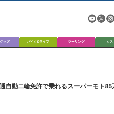
グッズ
バイク&ライフ
ツーリング
ヒス
場！普通自動二輪免許で乗れるスーパーモト85