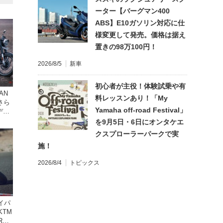
ーター【バーグマン400
ABS】E10ガソリン対応に仕
様変更して発売。価格は据え
置きの98万100円！
2026/8/5
新車
初心者が主役！体験試乗や有
AN
料レッスンあり！「My
でさら
Yamaha off-road Festival」
デル
1日発
を9月5日・6日にオンタケエ
クスプローラーパークで実
施！
2026/8/4
トピックス
イパ
KTM
R