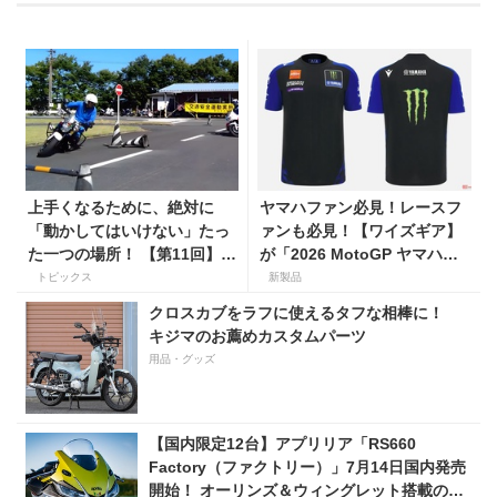
上手くなるために、絶対に
ヤマハファン必見！レースフ
「動かしてはいけない」たっ
ァンも必見！【ワイズギア】
た一つの場所！ 【第11回】現
が「2026 MotoGP ヤマハオ
役二輪教習指導員YouTuber
フィシャルアパレル」を数量
トピックス
新製品
ばくのライテク講座
限定でリリース
クロスカブをラフに使えるタフな相棒に！
キジマのお薦めカスタムパーツ
用品・グッズ
【国内限定12台】アプリリア「RS660
Factory（ファクトリー）」7月14日国内発売
開始！ オーリンズ＆ウィングレット搭載の上