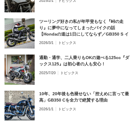
2025/2/1
トピックス
ツーリング好きの私が年甲斐もなく『峠の走
り』に夢中になってしまったバイクの話
【Hondaの道は1日にしてならず／GB350 S イ
ンプレ・レビュー 前編】
2026/3/1
トピックス
通勤・通学、二人乗りもOKの遊べる125cc『ダ
ックス125』は初心者の人も安心！
2025/7/20
トピックス
10年、20年後も色褪せない「控えめに言って最
高」GB350 Cを全力で絶賛する理由
2026/1/1
トピックス