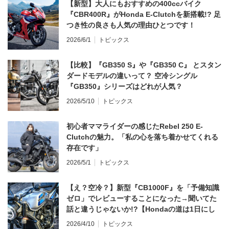
【新型】大人にもおすすめの400ccバイク
『CBR400R』がHonda E-Clutchを新搭載!? 足
つき性の良さも人気の理由ひとつです！
2026/6/1
トピックス
【比較】『GB350 S』や『GB350 C』 とスタン
ダードモデルの違いって？ 空冷シングル
『GB350』シリーズはどれが人気？
2026/5/10
トピックス
初心者ママライダーの感じたRebel 250 E-
Clutchの魅力。「私の心を落ち着かせてくれる
存在です」
2026/5/1
トピックス
【え？空冷？】新型『CB1000F』を「予備知識
ゼロ」でレビューすることになった→聞いてた
話と違うじゃないか!?【Hondaの道は1日にし
てならず／CB1000F ①第一印象 編】
2026/4/10
トピックス