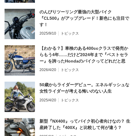
のんびりツーリング最強の大型バイク
『CL500』がアップグレード！新色にも注目で
す！
2025/9/10
トピックス
【わかる？】車検のある400ccクラスで発売か
らもう4年……だけど2024年まで『ベストセラ
ー』を誇ったHondaのバイクってどれだと思
う？
2026/4/20
トピックス
50歳からライダーデビュー。エネルギッシュな
女性ライダーが考える悔いのない人生
2025/4/20
トピックス
新型『NX400』ってバイク初心者向けなの？ 生
産終了した『400X』と比較して何が違う？