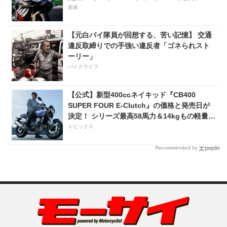
級仕様は価格198万円！
新車
【元白バイ隊員が回想する、苦い記憶】 交通
違反取締りでの手強い違反者「ゴネられスト
ーリー」
バイクライフ
【公式】新型400ccネイキッド『CB400
SUPER FOUR E-Clutch』の価格と発売日が
決定！ シリーズ最高58馬力＆14kgもの軽量
化!? 完全に「旧CB400SF」を超えた!?
トピックス
【Honda2026新車ニュース】
Recommended by