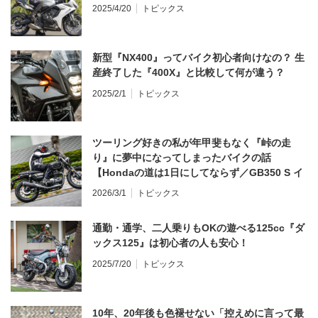
2025/4/20
トピックス
新型『NX400』ってバイク初心者向けなの？ 生
産終了した『400X』と比較して何が違う？
2025/2/1
トピックス
ツーリング好きの私が年甲斐もなく『峠の走
り』に夢中になってしまったバイクの話
【Hondaの道は1日にしてならず／GB350 S イ
ンプレ・レビュー 前編】
2026/3/1
トピックス
通勤・通学、二人乗りもOKの遊べる125cc『ダ
ックス125』は初心者の人も安心！
2025/7/20
トピックス
10年、20年後も色褪せない「控えめに言って最