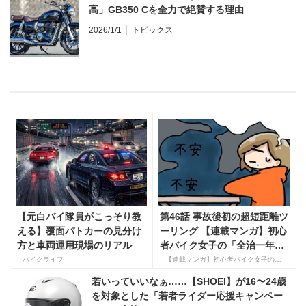
高」GB350 Cを全力で絶賛する理由
2026/1/1
トピックス
【元白バイ隊員がこっそり教
第46話 事故後初の超短距離ツ
える】覆面パトカーの見分け
ーリング 【連載マンガ】初心
方と車両運用現場のリアル
者バイク女子の「全治一年」
から始める起死回生日記
バイクライフ
【連載マンガ】初心者バイク女子の「全治一年」から始める起死回生日記
若いっていいなぁ……【SHOEI】が16〜24歳
を対象とした「若者ライダー応援キャンペー