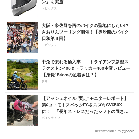
ン」を実施
トピックス
大阪・泉佐野を西のバイクの聖地にしたい!?
さおりんツーリング開催！【奥沙織のバイク
日和第３回】
トピックス
中免で乗れる輸入車！ トライアンフ新型ス
ラクストン400＆トラッカー400本音レビュー
【身長154cmの足着きは？】
新車
【アッシュオイル”実走”モニターレポート】
第6回・モトスペックFSをスズキSV650X
に！ 「長年ストレスだったシフトの固さが
コレのおかげで滑らかに！」
バイクライフ
Recommended by