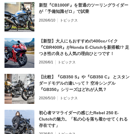
新型『CB1000F』を普通のツーリングライダー
が「予備知識ゼロ」で試乗
2026/6/10
トピックス
【新型】大人にもおすすめの400ccバイク
『CBR400R』がHonda E-Clutchを新搭載!? 足
つき性の良さも人気の理由ひとつです！
2026/6/1
トピックス
【比較】『GB350 S』や『GB350 C』 とスタン
ダードモデルの違いって？ 空冷シングル
『GB350』シリーズはどれが人気？
2026/5/10
トピックス
初心者ママライダーの感じたRebel 250 E-
Clutchの魅力。「私の心を落ち着かせてくれる
存在です」
2026/5/1
トピックス