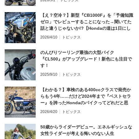
【え？空冷？】新型『CB1000F』を「予備知識
ゼロ」でレビューすることになった→聞いてた
話と違うじゃないか!?【Hondaの道は1日にし
てならず／CB1000F ①第一印象 編】
2026/4/10
トピックス
のんびりツーリング最強の大型バイク
『CL500』がアップグレード！新色にも注目で
す！
2025/9/10
トピックス
【わかる？】車検のある400ccクラスで発売か
らもう4年……だけど2024年まで『ベストセラ
ー』を誇ったHondaのバイクってどれだと思
う？
2026/4/20
トピックス
50歳からライダーデビュー。エネルギッシュな
女性ライダーが考える悔いのない人生