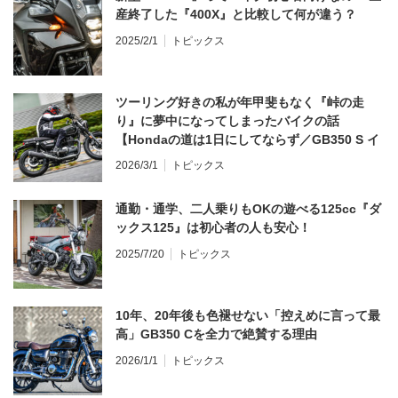
産終了した『400X』と比較して何が違う？
2025/2/1
トピックス
ツーリング好きの私が年甲斐もなく『峠の走
り』に夢中になってしまったバイクの話
【Hondaの道は1日にしてならず／GB350 S イ
ンプレ・レビュー 前編】
2026/3/1
トピックス
通勤・通学、二人乗りもOKの遊べる125cc『ダ
ックス125』は初心者の人も安心！
2025/7/20
トピックス
10年、20年後も色褪せない「控えめに言って最
高」GB350 Cを全力で絶賛する理由
2026/1/1
トピックス