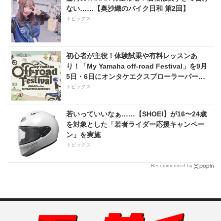
ない……【奥沙織のバイク日和 第2回】
トピックス
初心者が主役！体験試乗や有料レッスンあ
り！「My Yamaha off-road Festival」を9月
5日・6日にオンタケエクスプローラーパーク
で実施！
トピックス
若いっていいなぁ……【SHOEI】が16〜24歳
を対象とした「若者ライダー応援キャンペー
ン」を実施
トピックス
Recommended by