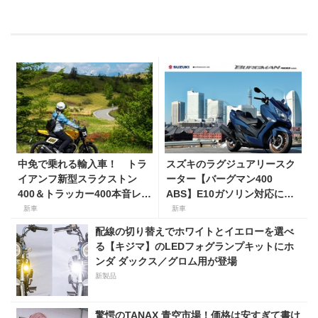
中免で乗れる輸入車！ トラ
スズキのラグジュアリースク
イアンフ新型スラクストン
ーター【バーグマン400
400＆トラッカー400本音レビ
ABS】E10ガソリン対応に仕
ュー【身長154cmの足着き
様変更して発売。価格は据え
新車
新車
は？】
置きの98万100円！
配線の切り替えでホワイトとイエローを選べ
る【キジマ】のLEDフォグランプキットにホ
ンダ ダックス／グロム用が登場
新製品
驚愕のTANAX 青空市場！価格は安すぎて書け