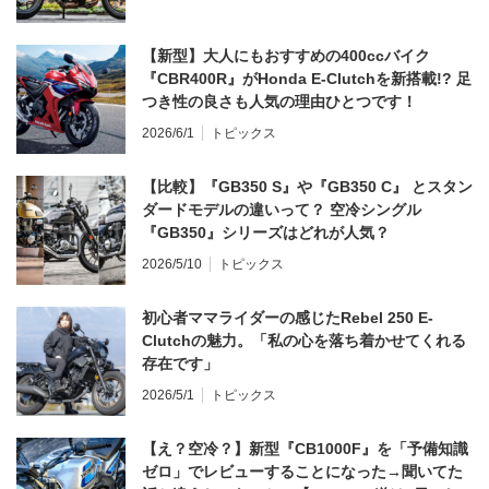
【新型】大人にもおすすめの400ccバイク
『CBR400R』がHonda E-Clutchを新搭載!? 足
つき性の良さも人気の理由ひとつです！
2026/6/1
トピックス
【比較】『GB350 S』や『GB350 C』 とスタン
ダードモデルの違いって？ 空冷シングル
『GB350』シリーズはどれが人気？
2026/5/10
トピックス
初心者ママライダーの感じたRebel 250 E-
Clutchの魅力。「私の心を落ち着かせてくれる
存在です」
2026/5/1
トピックス
【え？空冷？】新型『CB1000F』を「予備知識
ゼロ」でレビューすることになった→聞いてた