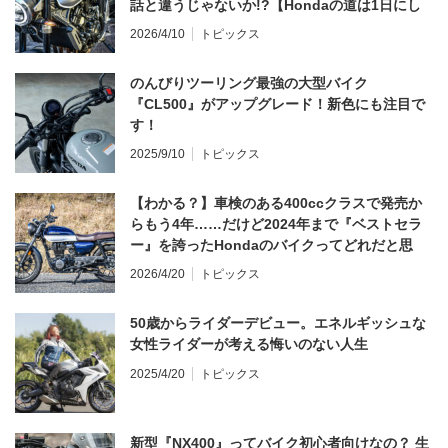
話と違うじゃないか!?【Hondaの道は1日にし
てならず／CB1000F ①第一印象 編】
2026/4/10
トピックス
のんびりツーリング最強の大型バイク
『CL500』がアップグレード！新色にも注目で
す！
2025/9/10
トピックス
【わかる？】車検のある400ccクラスで発売か
らもう4年……だけど2024年まで『ベストセラ
ー』を誇ったHondaのバイクってどれだと思
う？
2026/4/20
トピックス
50歳からライダーデビュー。エネルギッシュな
女性ライダーが考える悔いのない人生
2025/4/20
トピックス
新型『NX400』ってバイク初心者向けなの？ 生