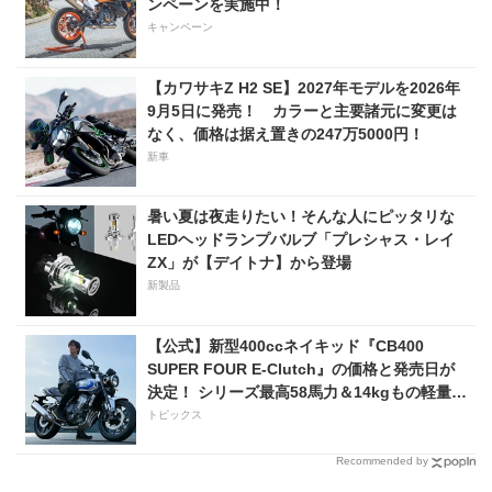
ンペーンを実施中！
キャンペーン
【カワサキZ H2 SE】2027年モデルを2026年
9月5日に発売！ カラーと主要諸元に変更は
なく、価格は据え置きの247万5000円！
新車
暑い夏は夜走りたい！そんな人にピッタリな
LEDヘッドランプバルブ「プレシャス・レイ
ZX」が【デイトナ】から登場
新製品
【公式】新型400ccネイキッド『CB400
SUPER FOUR E-Clutch』の価格と発売日が
決定！ シリーズ最高58馬力＆14kgもの軽量
化!? 完全に「旧CB400SF」を超えた!?
トピックス
【Honda2026新車ニュース】
Recommended by