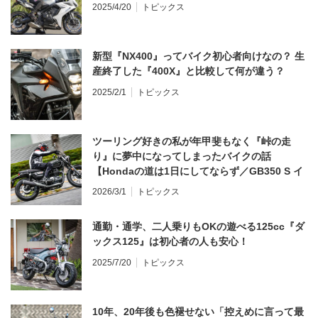
2025/4/20
トピックス
新型『NX400』ってバイク初心者向けなの？ 生
産終了した『400X』と比較して何が違う？
2025/2/1
トピックス
ツーリング好きの私が年甲斐もなく『峠の走
り』に夢中になってしまったバイクの話
【Hondaの道は1日にしてならず／GB350 S イ
ンプレ・レビュー 前編】
2026/3/1
トピックス
通勤・通学、二人乗りもOKの遊べる125cc『ダ
ックス125』は初心者の人も安心！
2025/7/20
トピックス
10年、20年後も色褪せない「控えめに言って最