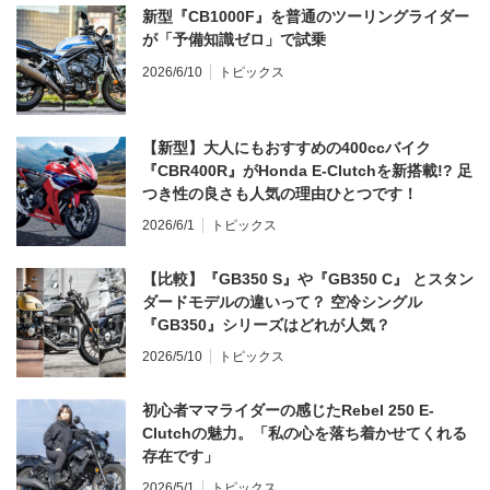
新型『CB1000F』を普通のツーリングライダー
が「予備知識ゼロ」で試乗
2026/6/10
トピックス
【新型】大人にもおすすめの400ccバイク
『CBR400R』がHonda E-Clutchを新搭載!? 足
つき性の良さも人気の理由ひとつです！
2026/6/1
トピックス
【比較】『GB350 S』や『GB350 C』 とスタン
ダードモデルの違いって？ 空冷シングル
『GB350』シリーズはどれが人気？
2026/5/10
トピックス
初心者ママライダーの感じたRebel 250 E-
Clutchの魅力。「私の心を落ち着かせてくれる
存在です」
2026/5/1
トピックス