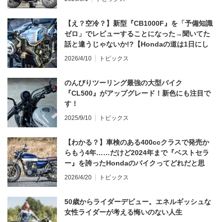
【え？空冷？】新型『CB1000F』を「予備知識
ゼロ」でレビューすることになった→聞いてた
話と違うじゃないか!?【Hondaの道は1日にし
てならず／CB1000F ①第一印象 編】
2026/4/10
トピックス
のんびりツーリング最強の大型バイク
『CL500』がアップグレード！新色にも注目で
す！
2025/9/10
トピックス
【わかる？】車検のある400ccクラスで発売か
らもう4年……だけど2024年まで『ベストセラ
ー』を誇ったHondaのバイクってどれだと思
う？
2026/4/20
トピックス
50歳からライダーデビュー。エネルギッシュな
女性ライダーが考える悔いのない人生