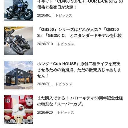
イキッド『CB400 SUPER FOUR E-Clutch』の
価格と発売日が決定！
2026/8/1
トピックス
『GB350』シリーズはどれが人気？『GB350
S』『GB350 C』 とスタンダードモデルを比較
2026/7/10
トピックス
ホンダ『Cub HOUSE』原付二種ライフを充実
させるための新拠点、ただの販売店じゃありま
せん！
2026/7/1
トピックス
まだ購入できる！ ハローキティ50周年記念仕様
の特別な「スーパーカブ」
2026/6/20
トピックス