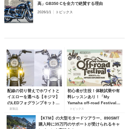
高」GB350 Cを全力で絶賛する理由
2026/1/1
トピックス
配線の切り替えでホワイトと
初心者が主役！体験試乗や有
イエローを選べる【キジマ】
料レッスンあり！「My
のLEDフォグランプキットに
Yamaha off-road Festival」
ホンダ ダックス／グロム用が
を9月5日・6日にオンタケエ
新製品
トピックス
登場
クスプローラーパークで実
【KTM】の大型モタードツアラー、890SMT
施！
購入時に35万円のサポートが受けられるキャ