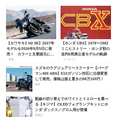
【カワサキZ H2 SE】2027年
【ホンダ CBX】1978〜1982
モデルを2026年9月5日に発
ミニヒストリー ・ホンダ初の
売！ カラーと主要諸元に変
並列6気筒公道モデルの軌跡
更はなく、価格は据え置きの
新車
アーカイブ
247万5000円！
スズキのラグジュアリースクーター【バーグ
マン400 ABS】E10ガソリン対応に仕様変更
して発売。価格は据え置きの98万100円！
新車
配線の切り替えでホワイトとイエローを選べ
る【キジマ】のLEDフォグランプキットにホ
ンダ ダックス／グロム用が登場
新製品