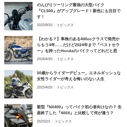
のんびりツーリング最強の大型バイク
『CL500』がアップグレード！新色にも注目で
す！
2025/9/10
トピックス
【わかる？】車検のある400ccクラスで発売か
らもう4年……だけど2024年まで『ベストセラ
ー』を誇ったHondaのバイクってどれだと思
う？
2026/4/20
トピックス
50歳からライダーデビュー。エネルギッシュな
女性ライダーが考える悔いのない人生
2025/4/20
トピックス
新型『NX400』ってバイク初心者向けなの？ 生
産終了した『400X』と比較して何が違う？
2025/2/1
トピックス