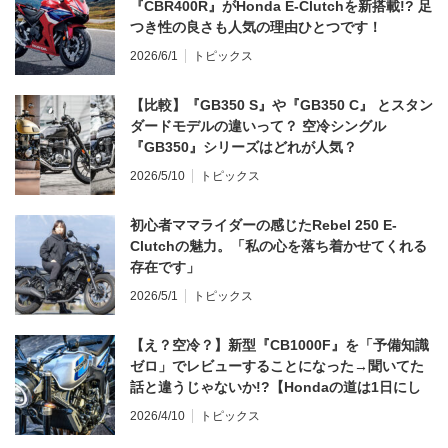
『CBR400R』がHonda E-Clutchを新搭載!? 足
つき性の良さも人気の理由ひとつです！
2026/6/1
トピックス
【比較】『GB350 S』や『GB350 C』 とスタン
ダードモデルの違いって？ 空冷シングル
『GB350』シリーズはどれが人気？
2026/5/10
トピックス
初心者ママライダーの感じたRebel 250 E-
Clutchの魅力。「私の心を落ち着かせてくれる
存在です」
2026/5/1
トピックス
【え？空冷？】新型『CB1000F』を「予備知識
ゼロ」でレビューすることになった→聞いてた
話と違うじゃないか!?【Hondaの道は1日にし
てならず／CB1000F ①第一印象 編】
2026/4/10
トピックス