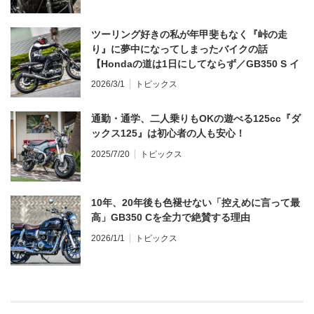
ツーリング好きの私が年甲斐もなく『峠の走
り』に夢中になってしまったバイクの話
【Hondaの道は1日にしてならず／GB350 S イ
ンプレ・レビュー 前編】
2026/3/1
トピックス
通勤・通学、二人乗りもOKの遊べる125cc『ダ
ックス125』は初心者の人も安心！
2025/7/20
トピックス
10年、20年後も色褪せない「控えめに言って最
高」GB350 Cを全力で絶賛する理由
2026/1/1
トピックス