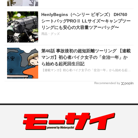
HenlyBegins（ヘンリー ビギンズ） DH760
シートバッグPROⅡ LLサイズ〜キャンプツー
リングにも安心の大容量ツアーバッグ〜
用品・グッズ
第46話 事故後初の超短距離ツーリング 【連載
マンガ】初心者バイク女子の「全治一年」か
ら始める起死回生日記
【連載マンガ】初心者バイク女子の「全治一年」から始める起死回生日記
Recommended by