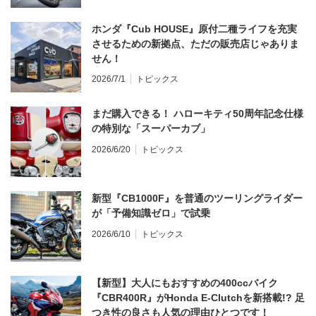
ホンダ『Cub HOUSE』原付二種ライフを充実
させるための新拠点、ただの販売店じゃありま
せん！
2026/7/1
トピックス
まだ購入できる！ ハローキティ50周年記念仕様
の特別な「スーパーカブ」
2026/6/20
トピックス
新型『CB1000F』を普通のツーリングライダー
が「予備知識ゼロ」で試乗
2026/6/10
トピックス
【新型】大人にもおすすめの400ccバイク
『CBR400R』がHonda E-Clutchを新搭載!? 足
つき性の良さも人気の理由ひとつです！