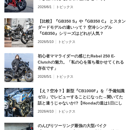
2026/6/1
トピックス
【比較】『GB350 S』や『GB350 C』 とスタン
ダードモデルの違いって？ 空冷シングル
『GB350』シリーズはどれが人気？
2026/5/10
トピックス
初心者ママライダーの感じたRebel 250 E-
Clutchの魅力。「私の心を落ち着かせてくれる
存在です」
2026/5/1
トピックス
【え？空冷？】新型『CB1000F』を「予備知識
ゼロ」でレビューすることになった→聞いてた
話と違うじゃないか!?【Hondaの道は1日にし
てならず／CB1000F ①第一印象 編】
2026/4/10
トピックス
のんびりツーリング最強の大型バイク