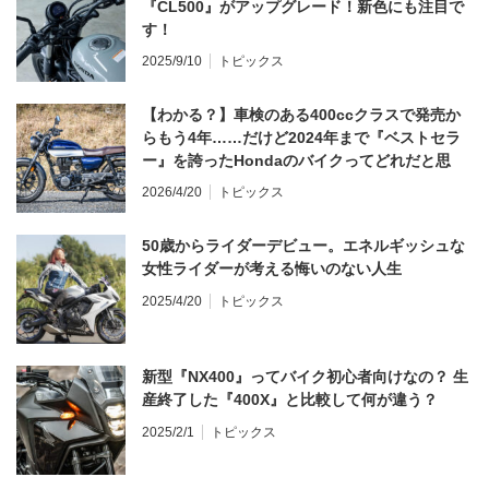
『CL500』がアップグレード！新色にも注目で
す！
2025/9/10
トピックス
【わかる？】車検のある400ccクラスで発売か
らもう4年……だけど2024年まで『ベストセラ
ー』を誇ったHondaのバイクってどれだと思
う？
2026/4/20
トピックス
50歳からライダーデビュー。エネルギッシュな
女性ライダーが考える悔いのない人生
2025/4/20
トピックス
新型『NX400』ってバイク初心者向けなの？ 生
産終了した『400X』と比較して何が違う？
2025/2/1
トピックス