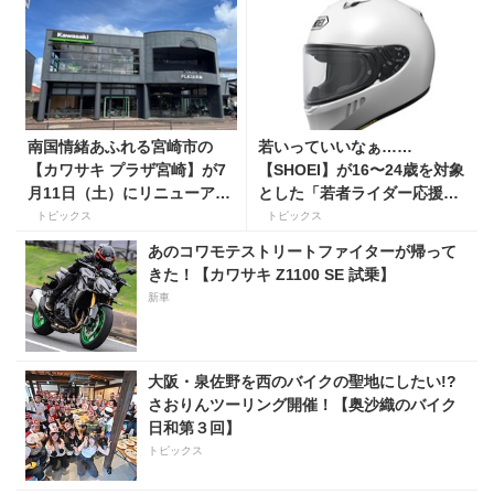
南国情緒あふれる宮崎市の
若いっていいなぁ……
【カワサキ プラザ宮崎】が7
【SHOEI】が16〜24歳を対象
月11日（土）にリニューアル
とした「若者ライダー応援キ
オープン！
ャンペーン」を実施
トピックス
トピックス
あのコワモテストリートファイターが帰って
きた！【カワサキ Z1100 SE 試乗】
新車
大阪・泉佐野を西のバイクの聖地にしたい!?
さおりんツーリング開催！【奥沙織のバイク
日和第３回】
トピックス