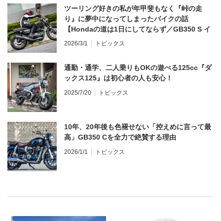
ツーリング好きの私が年甲斐もなく『峠の走
り』に夢中になってしまったバイクの話
【Hondaの道は1日にしてならず／GB350 S イ
ンプレ・レビュー 前編】
2026/3/1
トピックス
通勤・通学、二人乗りもOKの遊べる125cc『ダ
ックス125』は初心者の人も安心！
2025/7/20
トピックス
10年、20年後も色褪せない「控えめに言って最
高」GB350 Cを全力で絶賛する理由
2026/1/1
トピックス